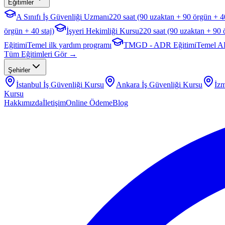
Eğitimler
A Sınıfı İş Güvenliği Uzmanı
220 saat (90 uzaktan + 90 örgün + 40
örgün + 40 staj)
İşyeri Hekimliği Kursu
220 saat (90 uzaktan + 90 
Eğitimi
Temel ilk yardım programı
TMGD - ADR Eğitimi
Temel A
Tüm Eğitimleri Gör →
Şehirler
İstanbul
İş Güvenliği Kursu
Ankara
İş Güvenliği Kursu
İzm
Kursu
Hakkımızda
İletişim
Online Ödeme
Blog