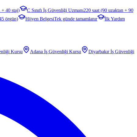
 + 40 staj)
C Sınıfı İş Güvenliği Uzmanı
220 saat (90 uzaktan + 90
 45 örgün)
Hijyen Belgesi
Tek günde tamamlanır
İlk Yardım
nliği Kursu
Adana
İş Güvenliği Kursu
Diyarbakır
İş Güvenliği