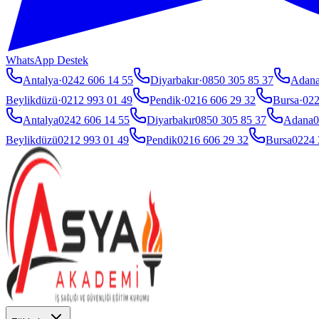
WhatsApp Destek
Antalya
·
0242 606 14 55
Diyarbakır
·
0850 305 85 37
Adan
Beylikdüzü
·
0212 993 01 49
Pendik
·
0216 606 29 32
Bursa
·
022
Antalya
0242 606 14 55
Diyarbakır
0850 305 85 37
Adana
0
Beylikdüzü
0212 993 01 49
Pendik
0216 606 29 32
Bursa
0224 