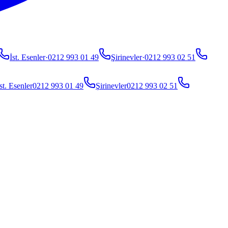
İst. Esenler
·
0212 993 01 49
Şirinevler
·
0212 993 02 51
st. Esenler
0212 993 01 49
Şirinevler
0212 993 02 51