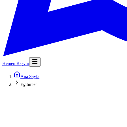
Hemen Başvur
Ana Sayfa
Eğitimler