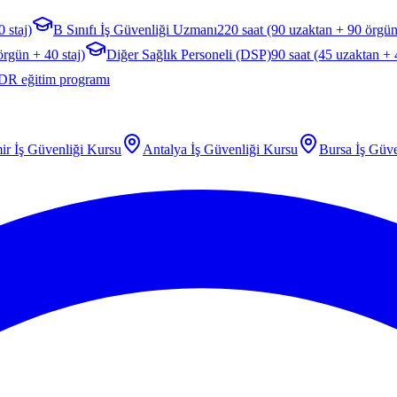
 staj)
B Sınıfı İş Güvenliği Uzmanı
220 saat (90 uzaktan + 90 örgün
örgün + 40 staj)
Diğer Sağlık Personeli (DSP)
90 saat (45 uzaktan +
DR eğitim programı
ir
İş Güvenliği Kursu
Antalya
İş Güvenliği Kursu
Bursa
İş Güve