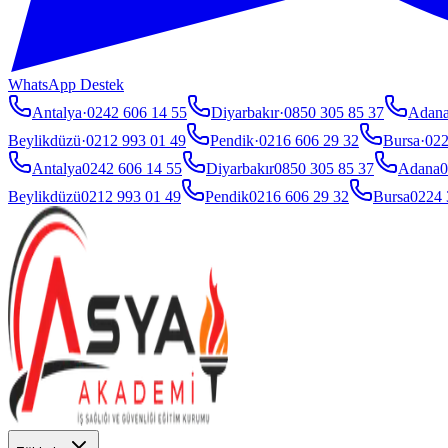
WhatsApp Destek
Antalya
·
0242 606 14 55
Diyarbakır
·
0850 305 85 37
Adan
Beylikdüzü
·
0212 993 01 49
Pendik
·
0216 606 29 32
Bursa
·
022
Antalya
0242 606 14 55
Diyarbakır
0850 305 85 37
Adana
0
Beylikdüzü
0212 993 01 49
Pendik
0216 606 29 32
Bursa
0224 