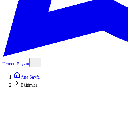
Hemen Başvur
Ana Sayfa
Eğitimler