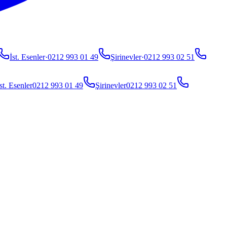
İst. Esenler
·
0212 993 01 49
Şirinevler
·
0212 993 02 51
st. Esenler
0212 993 01 49
Şirinevler
0212 993 02 51