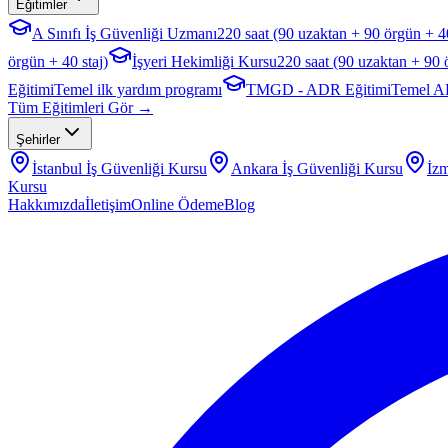
Eğitimler
A Sınıfı İş Güvenliği Uzmanı
220 saat (90 uzaktan + 90 örgün + 40
örgün + 40 staj)
İşyeri Hekimliği Kursu
220 saat (90 uzaktan + 90 
Eğitimi
Temel ilk yardım programı
TMGD - ADR Eğitimi
Temel A
Tüm Eğitimleri Gör →
Şehirler
İstanbul
İş Güvenliği Kursu
Ankara
İş Güvenliği Kursu
İzm
Kursu
Hakkımızda
İletişim
Online Ödeme
Blog