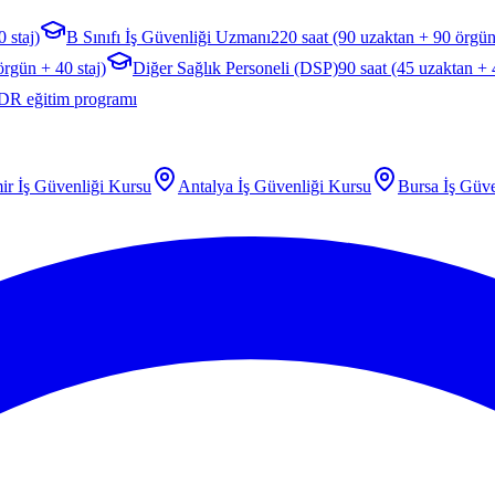
 staj)
B Sınıfı İş Güvenliği Uzmanı
220 saat (90 uzaktan + 90 örgün
örgün + 40 staj)
Diğer Sağlık Personeli (DSP)
90 saat (45 uzaktan +
DR eğitim programı
ir
İş Güvenliği Kursu
Antalya
İş Güvenliği Kursu
Bursa
İş Güve