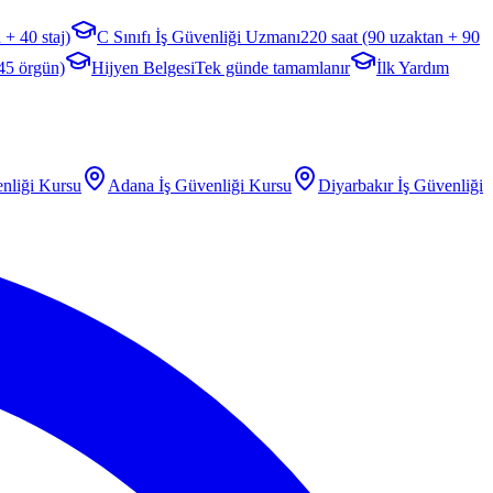
 + 40 staj)
C Sınıfı İş Güvenliği Uzmanı
220 saat (90 uzaktan + 90
 45 örgün)
Hijyen Belgesi
Tek günde tamamlanır
İlk Yardım
nliği Kursu
Adana
İş Güvenliği Kursu
Diyarbakır
İş Güvenliği