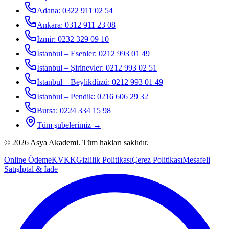
Adana
:
0322 911 02 54
Ankara
:
0312 911 23 08
İzmir
:
0232 329 09 10
İstanbul – Esenler
:
0212 993 01 49
İstanbul – Şirinevler
:
0212 993 02 51
İstanbul – Beylikdüzü
:
0212 993 01 49
İstanbul – Pendik
:
0216 606 29 32
Bursa
:
0224 334 15 98
Tüm şubelerimiz →
©
2026
Asya Akademi
. Tüm hakları saklıdır.
Online Ödeme
KVKK
Gizlilik Politikası
Çerez Politikası
Mesafeli
Satış
İptal & İade