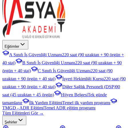
Eğitimler
A Sınıfı İş Güvenliği Uzmanı
220 saat (90 uzaktan + 90 örgün +
40 staj)
B Sınıfı İş Güvenliği Uzmanı
220 saat (90 uzaktan + 90
örgün + 40 staj)
C Sınıfı İş Güvenliği Uzmanı
220 saat (90
uzaktan + 90 örgün + 40 staj)
İşyeri Hekimliği Kursu
220 saat (90
uzaktan + 90 örgün + 40 staj)
Diğer Sağlık Personeli (DSP)
90
saat (45 uzaktan + 45 örgün)
Hijyen Belgesi
Tek günde
tamamlanır
İlk Yardım Eğitimi
Temel ilk yardım programı
TMGD - ADR Eğitimi
Temel ADR eğitim programı
Tüm Eğitimleri Gör →
Şehirler