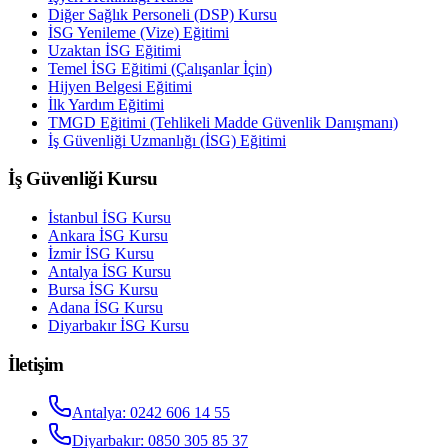
Diğer Sağlık Personeli (DSP) Kursu
İSG Yenileme (Vize) Eğitimi
Uzaktan İSG Eğitimi
Temel İSG Eğitimi (Çalışanlar İçin)
Hijyen Belgesi Eğitimi
İlk Yardım Eğitimi
TMGD Eğitimi (Tehlikeli Madde Güvenlik Danışmanı)
İş Güvenliği Uzmanlığı (İSG) Eğitimi
İş Güvenliği Kursu
İstanbul
İSG Kursu
Ankara
İSG Kursu
İzmir
İSG Kursu
Antalya
İSG Kursu
Bursa
İSG Kursu
Adana
İSG Kursu
Diyarbakır
İSG Kursu
İletişim
Antalya
:
0242 606 14 55
Diyarbakır
:
0850 305 85 37