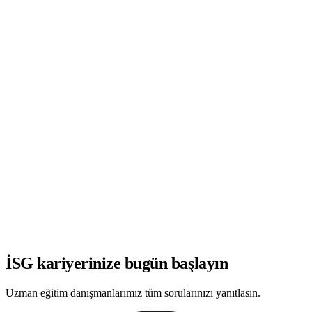
WhatsApp'ta Görüşmeye Başla
İSG kariyerinize bugün başlayın
Uzman eğitim danışmanlarımız tüm sorularınızı yanıtlasın.