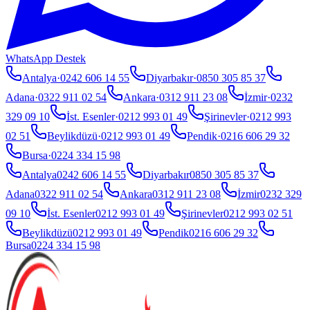
WhatsApp Destek
Antalya
·
0242 606 14 55
Diyarbakır
·
0850 305 85 37
Adana
·
0322 911 02 54
Ankara
·
0312 911 23 08
İzmir
·
0232
329 09 10
İst. Esenler
·
0212 993 01 49
Şirinevler
·
0212 993
02 51
Beylikdüzü
·
0212 993 01 49
Pendik
·
0216 606 29 32
Bursa
·
0224 334 15 98
Antalya
0242 606 14 55
Diyarbakır
0850 305 85 37
Adana
0322 911 02 54
Ankara
0312 911 23 08
İzmir
0232 329
09 10
İst. Esenler
0212 993 01 49
Şirinevler
0212 993 02 51
Beylikdüzü
0212 993 01 49
Pendik
0216 606 29 32
Bursa
0224 334 15 98