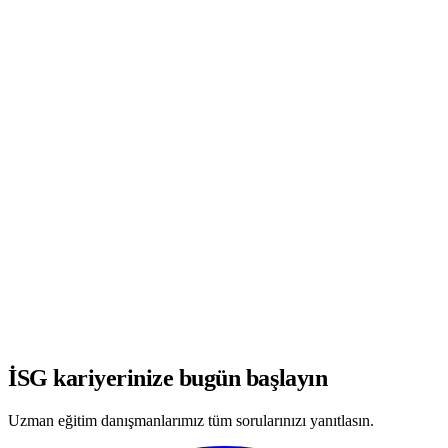
WhatsApp'ta Görüşmeye Başla
İSG kariyerinize bugün başlayın
Uzman eğitim danışmanlarımız tüm sorularınızı yanıtlasın.