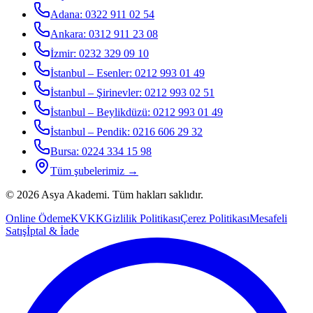
Adana
:
0322 911 02 54
Ankara
:
0312 911 23 08
İzmir
:
0232 329 09 10
İstanbul – Esenler
:
0212 993 01 49
İstanbul – Şirinevler
:
0212 993 02 51
İstanbul – Beylikdüzü
:
0212 993 01 49
İstanbul – Pendik
:
0216 606 29 32
Bursa
:
0224 334 15 98
Tüm şubelerimiz →
©
2026
Asya Akademi
. Tüm hakları saklıdır.
Online Ödeme
KVKK
Gizlilik Politikası
Çerez Politikası
Mesafeli
Satış
İptal & İade