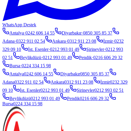
WhatsApp Destek
Antalya
·
0242 606 14 55
Diyarbakır
·
0850 305 85 37
Adana
·
0322 911 02 54
Ankara
·
0312 911 23 08
İzmir
·
0232
329 09 10
İst. Esenler
·
0212 993 01 49
Şirinevler
·
0212 993
02 51
Beylikdüzü
·
0212 993 01 49
Pendik
·
0216 606 29 32
Bursa
·
0224 334 15 98
Antalya
0242 606 14 55
Diyarbakır
0850 305 85 37
Adana
0322 911 02 54
Ankara
0312 911 23 08
İzmir
0232 329
09 10
İst. Esenler
0212 993 01 49
Şirinevler
0212 993 02 51
Beylikdüzü
0212 993 01 49
Pendik
0216 606 29 32
Bursa
0224 334 15 98