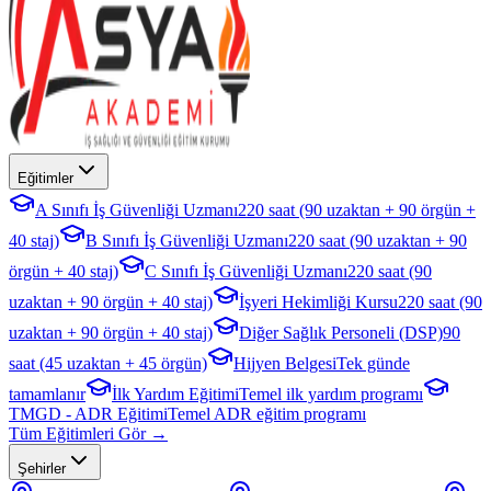
Eğitimler
A Sınıfı İş Güvenliği Uzmanı
220 saat (90 uzaktan + 90 örgün +
40 staj)
B Sınıfı İş Güvenliği Uzmanı
220 saat (90 uzaktan + 90
örgün + 40 staj)
C Sınıfı İş Güvenliği Uzmanı
220 saat (90
uzaktan + 90 örgün + 40 staj)
İşyeri Hekimliği Kursu
220 saat (90
uzaktan + 90 örgün + 40 staj)
Diğer Sağlık Personeli (DSP)
90
saat (45 uzaktan + 45 örgün)
Hijyen Belgesi
Tek günde
tamamlanır
İlk Yardım Eğitimi
Temel ilk yardım programı
TMGD - ADR Eğitimi
Temel ADR eğitim programı
Tüm Eğitimleri Gör →
Şehirler