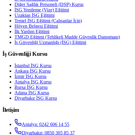
Diğer Sağlık Personeli (DSP) Kursu
İSG Yenileme (Vize) Eğitimi
Uzaktan İSG Eğitimi
Temel İSG Eğitimi (Çalışanlar İçin)
Hijyen Belgesi Eğitimi
İlk Yardım Eğitimi
TMGD Eğitimi (Tehlikeli Madde Güvenlik Danışmanı)
İş Güvenliği Uzmanlığı (İSG) Eğitimi
İş Güvenliği Kursu
İstanbul
İSG Kursu
Ankara
İSG Kursu
İzmir
İSG Kursu
Antalya
İSG Kursu
Bursa
İSG Kursu
Adana
İSG Kursu
Diyarbakır
İSG Kursu
İletişim
Antalya
:
0242 606 14 55
Diyarbakır
:
0850 305 85 37