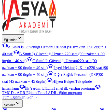
Eğitimler
A Sınıfı İş Güvenliği Uzmanı
220 saat (90 uzaktan + 90 örgün +
40 staj)
B Sınıfı İş Güvenliği Uzmanı
220 saat (90 uzaktan + 90
örgün + 40 staj)
C Sınıfı İş Güvenliği Uzmanı
220 saat (90
uzaktan + 90 örgün + 40 staj)
İşyeri Hekimliği Kursu
220 saat (90
uzaktan + 90 örgün + 40 staj)
Diğer Sağlık Personeli (DSP)
90
saat (45 uzaktan + 45 örgün)
Hijyen Belgesi
Tek günde
tamamlanır
İlk Yardım Eğitimi
Temel ilk yardım programı
TMGD - ADR Eğitimi
Temel ADR eğitim programı
Tüm Eğitimleri Gör →
Şehirler