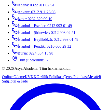
Adana
:
0322 911 02 54
Ankara
:
0312 911 23 08
İzmir
:
0232 329 09 10
İstanbul – Esenler
:
0212 993 01 49
İstanbul – Şirinevler
:
0212 993 02 51
İstanbul – Beylikdüzü
:
0212 993 01 49
İstanbul – Pendik
:
0216 606 29 32
Bursa
:
0224 334 15 98
Tüm şubelerimiz →
©
2026
Asya Akademi
. Tüm hakları saklıdır.
Online Ödeme
KVKK
Gizlilik Politikası
Çerez Politikası
Mesafeli
Satış
İptal & İade