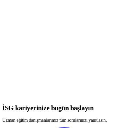
WhatsApp'ta Görüşmeye Başla
İSG kariyerinize bugün başlayın
Uzman eğitim danışmanlarımız tüm sorularınızı yanıtlasın.