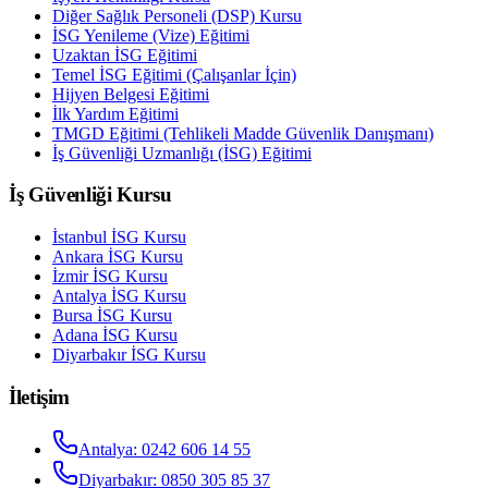
Diğer Sağlık Personeli (DSP) Kursu
İSG Yenileme (Vize) Eğitimi
Uzaktan İSG Eğitimi
Temel İSG Eğitimi (Çalışanlar İçin)
Hijyen Belgesi Eğitimi
İlk Yardım Eğitimi
TMGD Eğitimi (Tehlikeli Madde Güvenlik Danışmanı)
İş Güvenliği Uzmanlığı (İSG) Eğitimi
İş Güvenliği Kursu
İstanbul
İSG Kursu
Ankara
İSG Kursu
İzmir
İSG Kursu
Antalya
İSG Kursu
Bursa
İSG Kursu
Adana
İSG Kursu
Diyarbakır
İSG Kursu
İletişim
Antalya
:
0242 606 14 55
Diyarbakır
:
0850 305 85 37