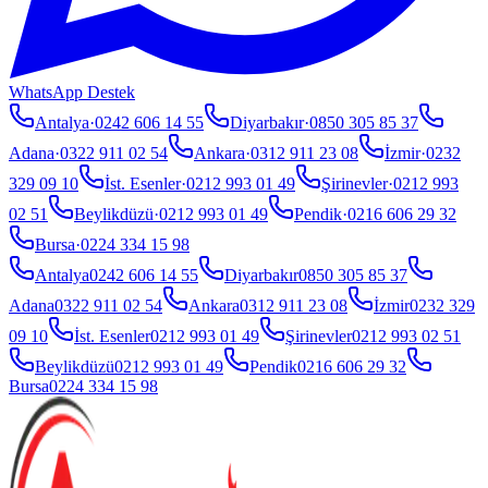
WhatsApp Destek
Antalya
·
0242 606 14 55
Diyarbakır
·
0850 305 85 37
Adana
·
0322 911 02 54
Ankara
·
0312 911 23 08
İzmir
·
0232
329 09 10
İst. Esenler
·
0212 993 01 49
Şirinevler
·
0212 993
02 51
Beylikdüzü
·
0212 993 01 49
Pendik
·
0216 606 29 32
Bursa
·
0224 334 15 98
Antalya
0242 606 14 55
Diyarbakır
0850 305 85 37
Adana
0322 911 02 54
Ankara
0312 911 23 08
İzmir
0232 329
09 10
İst. Esenler
0212 993 01 49
Şirinevler
0212 993 02 51
Beylikdüzü
0212 993 01 49
Pendik
0216 606 29 32
Bursa
0224 334 15 98