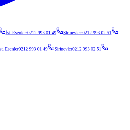
İst. Esenler
·
0212 993 01 49
Şirinevler
·
0212 993 02 51
st. Esenler
0212 993 01 49
Şirinevler
0212 993 02 51