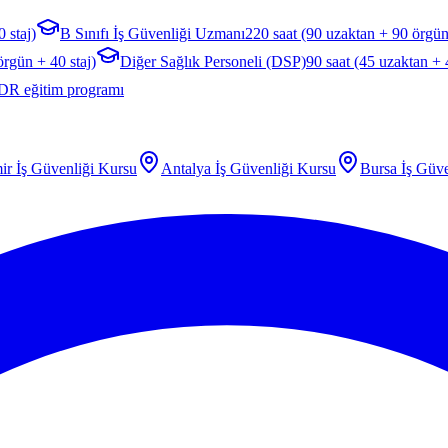
 staj)
B Sınıfı İş Güvenliği Uzmanı
220 saat (90 uzaktan + 90 örgün
örgün + 40 staj)
Diğer Sağlık Personeli (DSP)
90 saat (45 uzaktan +
DR eğitim programı
ir
İş Güvenliği Kursu
Antalya
İş Güvenliği Kursu
Bursa
İş Güve