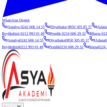
WhatsApp Destek
Antalya
·
0242 606 14 55
Diyarbakır
·
0850 305 85 37
Adan
Beylikdüzü
·
0212 993 01 49
Pendik
·
0216 606 29 32
Bursa
·
022
Antalya
0242 606 14 55
Diyarbakır
0850 305 85 37
Adana
0
Beylikdüzü
0212 993 01 49
Pendik
0216 606 29 32
Bursa
0224 