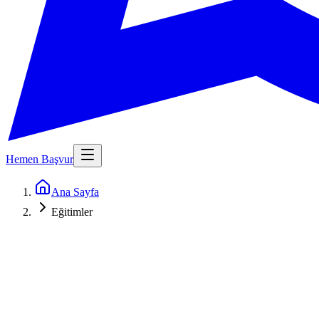
Hemen Başvur
Ana Sayfa
Eğitimler