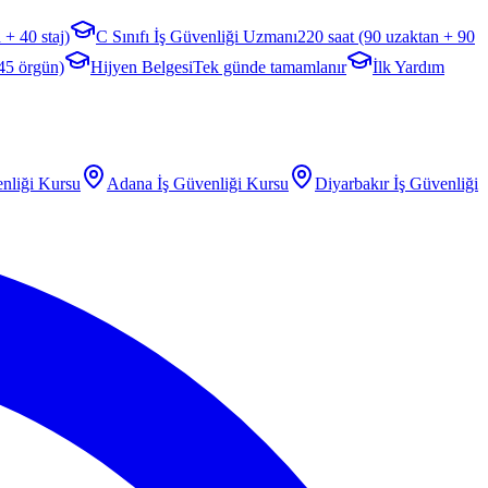
 + 40 staj)
C Sınıfı İş Güvenliği Uzmanı
220 saat (90 uzaktan + 90
 45 örgün)
Hijyen Belgesi
Tek günde tamamlanır
İlk Yardım
nliği Kursu
Adana
İş Güvenliği Kursu
Diyarbakır
İş Güvenliği