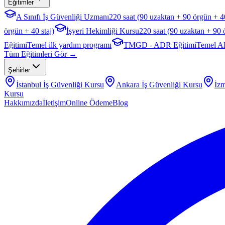
Eğitimler
A Sınıfı İş Güvenliği Uzmanı
220 saat (90 uzaktan + 90 örgün + 40
örgün + 40 staj)
İşyeri Hekimliği Kursu
220 saat (90 uzaktan + 90 
Eğitimi
Temel ilk yardım programı
TMGD - ADR Eğitimi
Temel A
Tüm Eğitimleri Gör →
Şehirler
İstanbul
İş Güvenliği Kursu
Ankara
İş Güvenliği Kursu
İzm
Kursu
Hakkımızda
İletişim
Online Ödeme
Blog