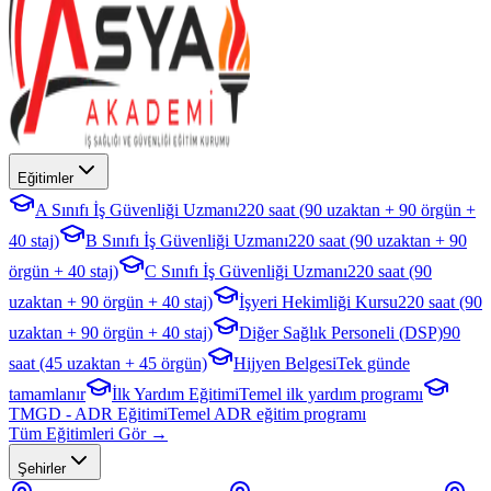
Eğitimler
A Sınıfı İş Güvenliği Uzmanı
220 saat (90 uzaktan + 90 örgün +
40 staj)
B Sınıfı İş Güvenliği Uzmanı
220 saat (90 uzaktan + 90
örgün + 40 staj)
C Sınıfı İş Güvenliği Uzmanı
220 saat (90
uzaktan + 90 örgün + 40 staj)
İşyeri Hekimliği Kursu
220 saat (90
uzaktan + 90 örgün + 40 staj)
Diğer Sağlık Personeli (DSP)
90
saat (45 uzaktan + 45 örgün)
Hijyen Belgesi
Tek günde
tamamlanır
İlk Yardım Eğitimi
Temel ilk yardım programı
TMGD - ADR Eğitimi
Temel ADR eğitim programı
Tüm Eğitimleri Gör →
Şehirler