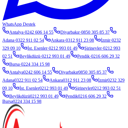
WhatsApp Destek
Antalya
·
0242 606 14 55
Diyarbakır
·
0850 305 85 37
Adana
·
0322 911 02 54
Ankara
·
0312 911 23 08
İzmir
·
0232
329 09 10
İst. Esenler
·
0212 993 01 49
Şirinevler
·
0212 993
02 51
Beylikdüzü
·
0212 993 01 49
Pendik
·
0216 606 29 32
Bursa
·
0224 334 15 98
Antalya
0242 606 14 55
Diyarbakır
0850 305 85 37
Adana
0322 911 02 54
Ankara
0312 911 23 08
İzmir
0232 329
09 10
İst. Esenler
0212 993 01 49
Şirinevler
0212 993 02 51
Beylikdüzü
0212 993 01 49
Pendik
0216 606 29 32
Bursa
0224 334 15 98