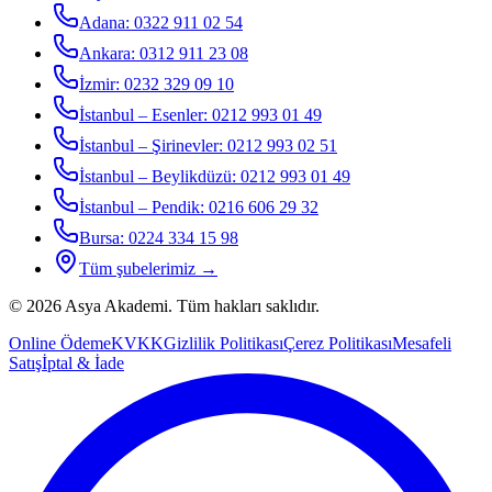
Adana
:
0322 911 02 54
Ankara
:
0312 911 23 08
İzmir
:
0232 329 09 10
İstanbul – Esenler
:
0212 993 01 49
İstanbul – Şirinevler
:
0212 993 02 51
İstanbul – Beylikdüzü
:
0212 993 01 49
İstanbul – Pendik
:
0216 606 29 32
Bursa
:
0224 334 15 98
Tüm şubelerimiz →
©
2026
Asya Akademi
. Tüm hakları saklıdır.
Online Ödeme
KVKK
Gizlilik Politikası
Çerez Politikası
Mesafeli
Satış
İptal & İade