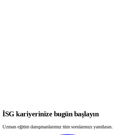
WhatsApp'ta Görüşmeye Başla
İSG kariyerinize bugün başlayın
Uzman eğitim danışmanlarımız tüm sorularınızı yanıtlasın.