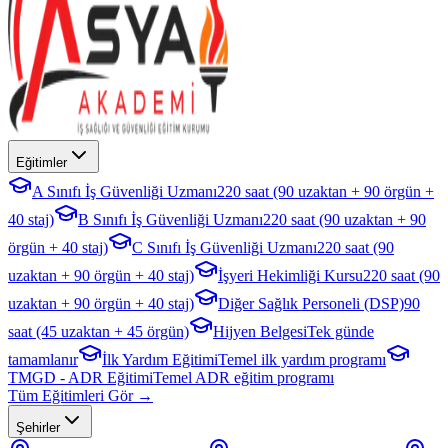
Eğitimler
A Sınıfı İş Güvenliği Uzmanı
220 saat (90 uzaktan + 90 örgün +
40 staj)
B Sınıfı İş Güvenliği Uzmanı
220 saat (90 uzaktan + 90
örgün + 40 staj)
C Sınıfı İş Güvenliği Uzmanı
220 saat (90
uzaktan + 90 örgün + 40 staj)
İşyeri Hekimliği Kursu
220 saat (90
uzaktan + 90 örgün + 40 staj)
Diğer Sağlık Personeli (DSP)
90
saat (45 uzaktan + 45 örgün)
Hijyen Belgesi
Tek günde
tamamlanır
İlk Yardım Eğitimi
Temel ilk yardım programı
TMGD - ADR Eğitimi
Temel ADR eğitim programı
Tüm Eğitimleri Gör →
Şehirler