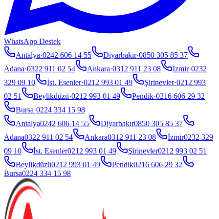
WhatsApp Destek
Antalya
·
0242 606 14 55
Diyarbakır
·
0850 305 85 37
Adana
·
0322 911 02 54
Ankara
·
0312 911 23 08
İzmir
·
0232
329 09 10
İst. Esenler
·
0212 993 01 49
Şirinevler
·
0212 993
02 51
Beylikdüzü
·
0212 993 01 49
Pendik
·
0216 606 29 32
Bursa
·
0224 334 15 98
Antalya
0242 606 14 55
Diyarbakır
0850 305 85 37
Adana
0322 911 02 54
Ankara
0312 911 23 08
İzmir
0232 329
09 10
İst. Esenler
0212 993 01 49
Şirinevler
0212 993 02 51
Beylikdüzü
0212 993 01 49
Pendik
0216 606 29 32
Bursa
0224 334 15 98