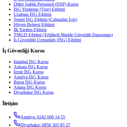
Diğer Sağlık Personeli (DSP) Kursu
İSG Yenileme (Vize) Eğitimi
Uzaktan İSG Eğitimi
Temel İSG Eğitimi (Çalışanlar İçin)
Hijyen Belgesi Eğitimi
İlk Yardım Eğitimi
TMGD Eğitimi (Tehlikeli Madde Güvenlik Danışmanı)
İş Güvenliği Uzmanlığı (İSG) Eğitimi
İş Güvenliği Kursu
İstanbul
İSG Kursu
Ankara
İSG Kursu
İzmir
İSG Kursu
Antalya
İSG Kursu
Bursa
İSG Kursu
Adana
İSG Kursu
Diyarbakır
İSG Kursu
İletişim
Antalya
:
0242 606 14 55
Diyarbakır
:
0850 305 85 37