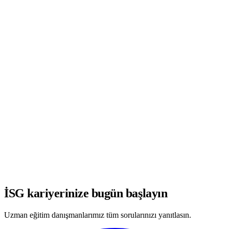
WhatsApp'ta Görüşmeye Başla
İSG kariyerinize bugün başlayın
Uzman eğitim danışmanlarımız tüm sorularınızı yanıtlasın.