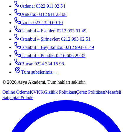
Adana
:
0322 911 02 54
Ankara
:
0312 911 23 08
İzmir
:
0232 329 09 10
İstanbul – Esenler
:
0212 993 01 49
İstanbul – Şirinevler
:
0212 993 02 51
İstanbul – Beylikdüzü
:
0212 993 01 49
İstanbul – Pendik
:
0216 606 29 32
Bursa
:
0224 334 15 98
Tüm şubelerimiz →
©
2026
Asya Akademi
. Tüm hakları saklıdır.
Online Ödeme
KVKK
Gizlilik Politikası
Çerez Politikası
Mesafeli
Satış
İptal & İade