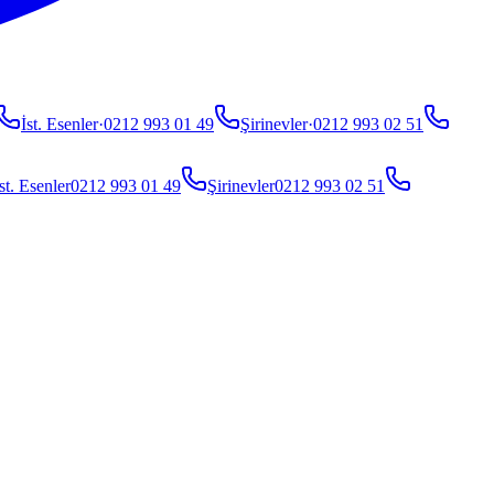
İst. Esenler
·
0212 993 01 49
Şirinevler
·
0212 993 02 51
st. Esenler
0212 993 01 49
Şirinevler
0212 993 02 51