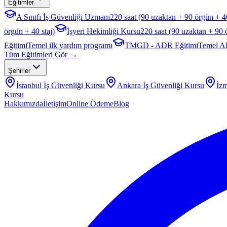
Eğitimler
A Sınıfı İş Güvenliği Uzmanı
220 saat (90 uzaktan + 90 örgün + 40
örgün + 40 staj)
İşyeri Hekimliği Kursu
220 saat (90 uzaktan + 90 
Eğitimi
Temel ilk yardım programı
TMGD - ADR Eğitimi
Temel A
Tüm Eğitimleri Gör →
Şehirler
İstanbul
İş Güvenliği Kursu
Ankara
İş Güvenliği Kursu
İzm
Kursu
Hakkımızda
İletişim
Online Ödeme
Blog