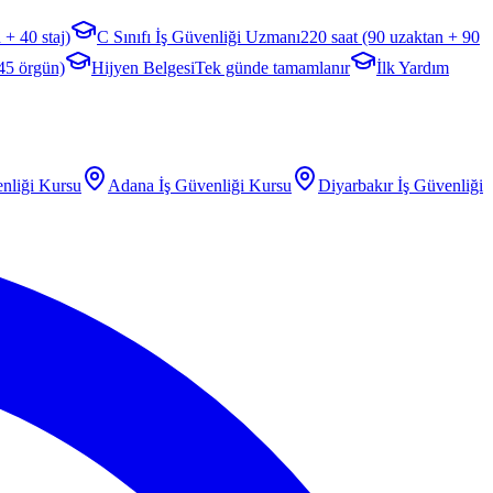
 + 40 staj)
C Sınıfı İş Güvenliği Uzmanı
220 saat (90 uzaktan + 90
 45 örgün)
Hijyen Belgesi
Tek günde tamamlanır
İlk Yardım
nliği Kursu
Adana
İş Güvenliği Kursu
Diyarbakır
İş Güvenliği