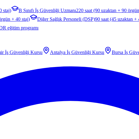
 staj)
B Sınıfı İş Güvenliği Uzmanı
220 saat (90 uzaktan + 90 örgün
örgün + 40 staj)
Diğer Sağlık Personeli (DSP)
90 saat (45 uzaktan +
DR eğitim programı
ir
İş Güvenliği Kursu
Antalya
İş Güvenliği Kursu
Bursa
İş Güve