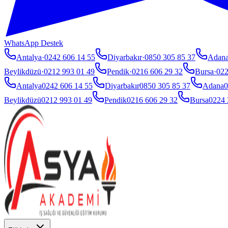
WhatsApp Destek
Antalya
·
0242 606 14 55
Diyarbakır
·
0850 305 85 37
Adan
Beylikdüzü
·
0212 993 01 49
Pendik
·
0216 606 29 32
Bursa
·
022
Antalya
0242 606 14 55
Diyarbakır
0850 305 85 37
Adana
0
Beylikdüzü
0212 993 01 49
Pendik
0216 606 29 32
Bursa
0224 