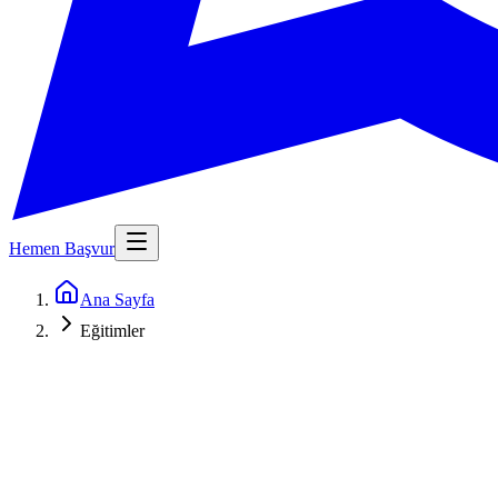
Hemen Başvur
Ana Sayfa
Eğitimler