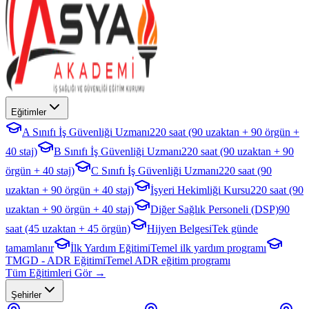
Eğitimler
A Sınıfı İş Güvenliği Uzmanı
220 saat (90 uzaktan + 90 örgün +
40 staj)
B Sınıfı İş Güvenliği Uzmanı
220 saat (90 uzaktan + 90
örgün + 40 staj)
C Sınıfı İş Güvenliği Uzmanı
220 saat (90
uzaktan + 90 örgün + 40 staj)
İşyeri Hekimliği Kursu
220 saat (90
uzaktan + 90 örgün + 40 staj)
Diğer Sağlık Personeli (DSP)
90
saat (45 uzaktan + 45 örgün)
Hijyen Belgesi
Tek günde
tamamlanır
İlk Yardım Eğitimi
Temel ilk yardım programı
TMGD - ADR Eğitimi
Temel ADR eğitim programı
Tüm Eğitimleri Gör →
Şehirler