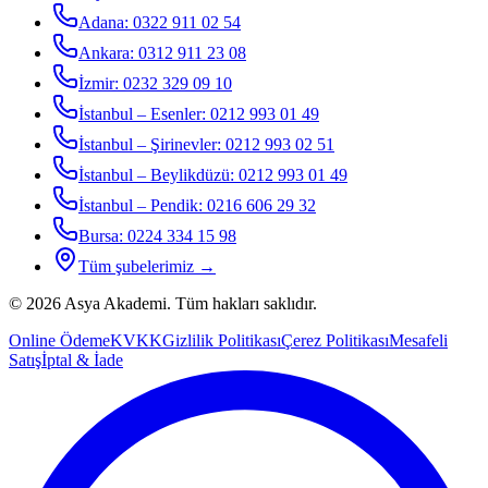
Adana
:
0322 911 02 54
Ankara
:
0312 911 23 08
İzmir
:
0232 329 09 10
İstanbul – Esenler
:
0212 993 01 49
İstanbul – Şirinevler
:
0212 993 02 51
İstanbul – Beylikdüzü
:
0212 993 01 49
İstanbul – Pendik
:
0216 606 29 32
Bursa
:
0224 334 15 98
Tüm şubelerimiz →
©
2026
Asya Akademi
. Tüm hakları saklıdır.
Online Ödeme
KVKK
Gizlilik Politikası
Çerez Politikası
Mesafeli
Satış
İptal & İade