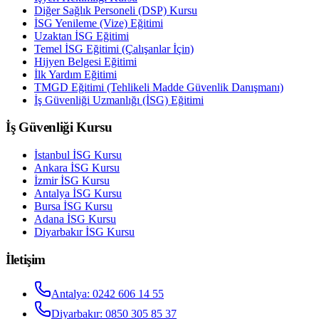
Diğer Sağlık Personeli (DSP) Kursu
İSG Yenileme (Vize) Eğitimi
Uzaktan İSG Eğitimi
Temel İSG Eğitimi (Çalışanlar İçin)
Hijyen Belgesi Eğitimi
İlk Yardım Eğitimi
TMGD Eğitimi (Tehlikeli Madde Güvenlik Danışmanı)
İş Güvenliği Uzmanlığı (İSG) Eğitimi
İş Güvenliği Kursu
İstanbul
İSG Kursu
Ankara
İSG Kursu
İzmir
İSG Kursu
Antalya
İSG Kursu
Bursa
İSG Kursu
Adana
İSG Kursu
Diyarbakır
İSG Kursu
İletişim
Antalya
:
0242 606 14 55
Diyarbakır
:
0850 305 85 37