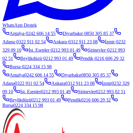
WhatsApp Destek
Antalya
·
0242 606 14 55
Diyarbakır
·
0850 305 85 37
Adana
·
0322 911 02 54
Ankara
·
0312 911 23 08
İzmir
·
0232
329 09 10
İst. Esenler
·
0212 993 01 49
Şirinevler
·
0212 993
02 51
Beylikdüzü
·
0212 993 01 49
Pendik
·
0216 606 29 32
Bursa
·
0224 334 15 98
Antalya
0242 606 14 55
Diyarbakır
0850 305 85 37
Adana
0322 911 02 54
Ankara
0312 911 23 08
İzmir
0232 329
09 10
İst. Esenler
0212 993 01 49
Şirinevler
0212 993 02 51
Beylikdüzü
0212 993 01 49
Pendik
0216 606 29 32
Bursa
0224 334 15 98