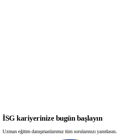
WhatsApp'ta Görüşmeye Başla
İSG kariyerinize bugün başlayın
Uzman eğitim danışmanlarımız tüm sorularınızı yanıtlasın.