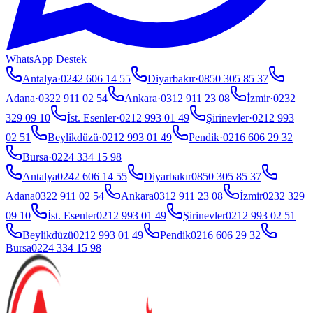
WhatsApp Destek
Antalya
·
0242 606 14 55
Diyarbakır
·
0850 305 85 37
Adana
·
0322 911 02 54
Ankara
·
0312 911 23 08
İzmir
·
0232
329 09 10
İst. Esenler
·
0212 993 01 49
Şirinevler
·
0212 993
02 51
Beylikdüzü
·
0212 993 01 49
Pendik
·
0216 606 29 32
Bursa
·
0224 334 15 98
Antalya
0242 606 14 55
Diyarbakır
0850 305 85 37
Adana
0322 911 02 54
Ankara
0312 911 23 08
İzmir
0232 329
09 10
İst. Esenler
0212 993 01 49
Şirinevler
0212 993 02 51
Beylikdüzü
0212 993 01 49
Pendik
0216 606 29 32
Bursa
0224 334 15 98