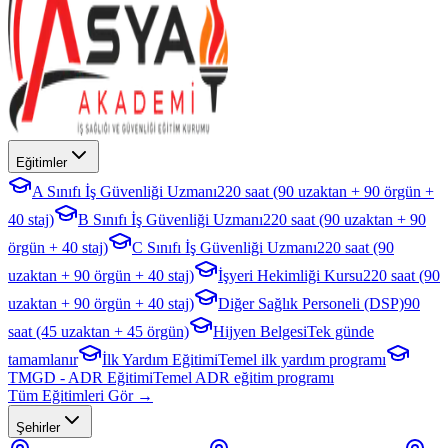
Eğitimler
A Sınıfı İş Güvenliği Uzmanı
220 saat (90 uzaktan + 90 örgün +
40 staj)
B Sınıfı İş Güvenliği Uzmanı
220 saat (90 uzaktan + 90
örgün + 40 staj)
C Sınıfı İş Güvenliği Uzmanı
220 saat (90
uzaktan + 90 örgün + 40 staj)
İşyeri Hekimliği Kursu
220 saat (90
uzaktan + 90 örgün + 40 staj)
Diğer Sağlık Personeli (DSP)
90
saat (45 uzaktan + 45 örgün)
Hijyen Belgesi
Tek günde
tamamlanır
İlk Yardım Eğitimi
Temel ilk yardım programı
TMGD - ADR Eğitimi
Temel ADR eğitim programı
Tüm Eğitimleri Gör →
Şehirler