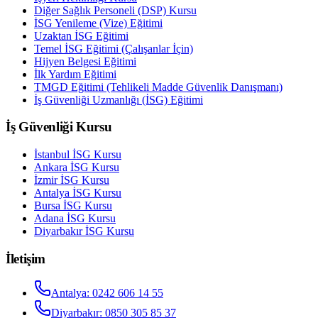
Diğer Sağlık Personeli (DSP) Kursu
İSG Yenileme (Vize) Eğitimi
Uzaktan İSG Eğitimi
Temel İSG Eğitimi (Çalışanlar İçin)
Hijyen Belgesi Eğitimi
İlk Yardım Eğitimi
TMGD Eğitimi (Tehlikeli Madde Güvenlik Danışmanı)
İş Güvenliği Uzmanlığı (İSG) Eğitimi
İş Güvenliği Kursu
İstanbul
İSG Kursu
Ankara
İSG Kursu
İzmir
İSG Kursu
Antalya
İSG Kursu
Bursa
İSG Kursu
Adana
İSG Kursu
Diyarbakır
İSG Kursu
İletişim
Antalya
:
0242 606 14 55
Diyarbakır
:
0850 305 85 37