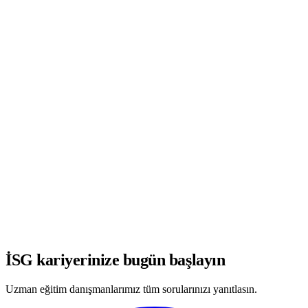
WhatsApp'ta Görüşmeye Başla
İSG kariyerinize bugün başlayın
Uzman eğitim danışmanlarımız tüm sorularınızı yanıtlasın.