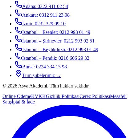
Adana
:
0322 911 02 54
Ankara
:
0312 911 23 08
İzmir
:
0232 329 09 10
İstanbul – Esenler
:
0212 993 01 49
İstanbul – Şirinevler
:
0212 993 02 51
İstanbul – Beylikdüzü
:
0212 993 01 49
İstanbul – Pendik
:
0216 606 29 32
Bursa
:
0224 334 15 98
Tüm şubelerimiz →
©
2026
Asya Akademi
. Tüm hakları saklıdır.
Online Ödeme
KVKK
Gizlilik Politikası
Çerez Politikası
Mesafeli
Satış
İptal & İade