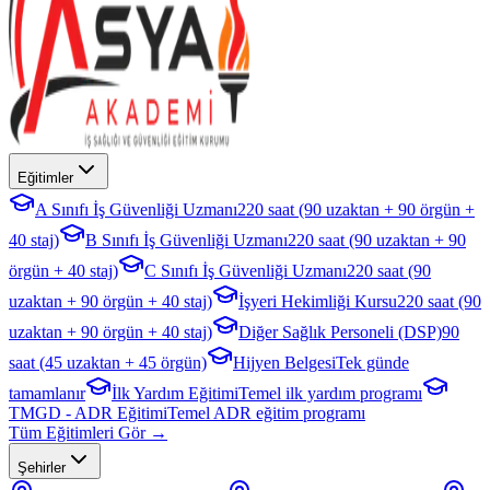
Eğitimler
A Sınıfı İş Güvenliği Uzmanı
220 saat (90 uzaktan + 90 örgün +
40 staj)
B Sınıfı İş Güvenliği Uzmanı
220 saat (90 uzaktan + 90
örgün + 40 staj)
C Sınıfı İş Güvenliği Uzmanı
220 saat (90
uzaktan + 90 örgün + 40 staj)
İşyeri Hekimliği Kursu
220 saat (90
uzaktan + 90 örgün + 40 staj)
Diğer Sağlık Personeli (DSP)
90
saat (45 uzaktan + 45 örgün)
Hijyen Belgesi
Tek günde
tamamlanır
İlk Yardım Eğitimi
Temel ilk yardım programı
TMGD - ADR Eğitimi
Temel ADR eğitim programı
Tüm Eğitimleri Gör →
Şehirler