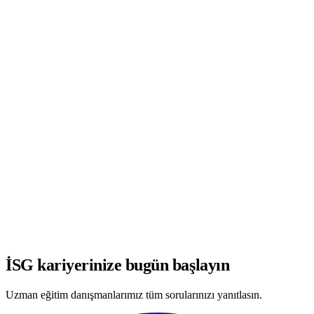
WhatsApp'ta Görüşmeye Başla
İSG kariyerinize bugün başlayın
Uzman eğitim danışmanlarımız tüm sorularınızı yanıtlasın.