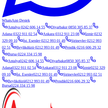
WhatsApp Destek
Antalya
·
0242 606 14 55
Diyarbakır
·
0850 305 85 37
Adana
·
0322 911 02 54
Ankara
·
0312 911 23 08
İzmir
·
0232
329 09 10
İst. Esenler
·
0212 993 01 49
Şirinevler
·
0212 993
02 51
Beylikdüzü
·
0212 993 01 49
Pendik
·
0216 606 29 32
Bursa
·
0224 334 15 98
Antalya
0242 606 14 55
Diyarbakır
0850 305 85 37
Adana
0322 911 02 54
Ankara
0312 911 23 08
İzmir
0232 329
09 10
İst. Esenler
0212 993 01 49
Şirinevler
0212 993 02 51
Beylikdüzü
0212 993 01 49
Pendik
0216 606 29 32
Bursa
0224 334 15 98