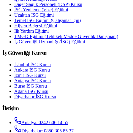
Diğer Sağlık Personeli (DSP) Kursu
İSG Yenileme (Vize) Eğitimi
Uzaktan İSG Eğitimi
Temel İSG Eğitimi (Çalışanlar İçin)
Hijyen Belgesi Eğitimi
İlk Yardım Eğitimi
TMGD Eğitimi (Tehlikeli Madde Güvenlik Danışmanı)
İş Güvenliği Uzmanlığı (İSG) Eğitimi
İş Güvenliği Kursu
İstanbul
İSG Kursu
Ankara
İSG Kursu
İzmir
İSG Kursu
Antalya
İSG Kursu
Bursa
İSG Kursu
Adana
İSG Kursu
Diyarbakır
İSG Kursu
İletişim
Antalya
:
0242 606 14 55
Diyarbakır
:
0850 305 85 37