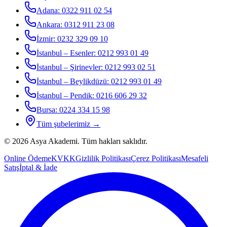
Adana
:
0322 911 02 54
Ankara
:
0312 911 23 08
İzmir
:
0232 329 09 10
İstanbul – Esenler
:
0212 993 01 49
İstanbul – Şirinevler
:
0212 993 02 51
İstanbul – Beylikdüzü
:
0212 993 01 49
İstanbul – Pendik
:
0216 606 29 32
Bursa
:
0224 334 15 98
Tüm şubelerimiz →
©
2026
Asya Akademi
. Tüm hakları saklıdır.
Online Ödeme
KVKK
Gizlilik Politikası
Çerez Politikası
Mesafeli
Satış
İptal & İade