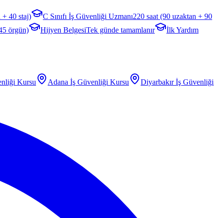
 + 40 staj)
C Sınıfı İş Güvenliği Uzmanı
220 saat (90 uzaktan + 90
 45 örgün)
Hijyen Belgesi
Tek günde tamamlanır
İlk Yardım
nliği Kursu
Adana
İş Güvenliği Kursu
Diyarbakır
İş Güvenliği