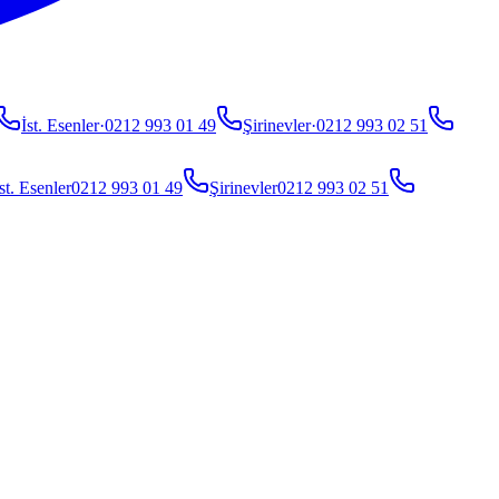
İst. Esenler
·
0212 993 01 49
Şirinevler
·
0212 993 02 51
st. Esenler
0212 993 01 49
Şirinevler
0212 993 02 51