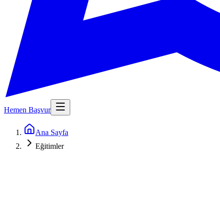
Hemen Başvur
Ana Sayfa
Eğitimler