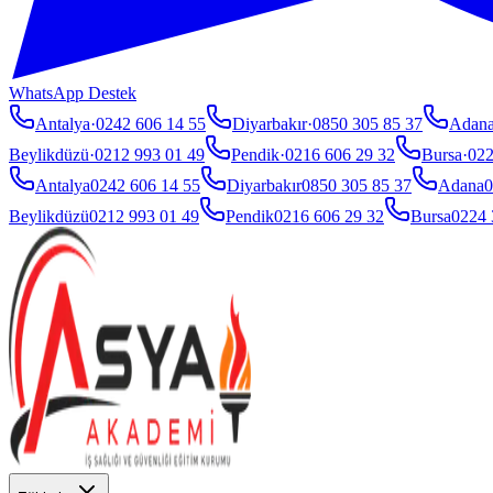
WhatsApp Destek
Antalya
·
0242 606 14 55
Diyarbakır
·
0850 305 85 37
Adan
Beylikdüzü
·
0212 993 01 49
Pendik
·
0216 606 29 32
Bursa
·
022
Antalya
0242 606 14 55
Diyarbakır
0850 305 85 37
Adana
0
Beylikdüzü
0212 993 01 49
Pendik
0216 606 29 32
Bursa
0224 