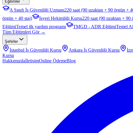
Eğitimler
A Sınıfı İş Güvenliği Uzmanı
220 saat (90 uzaktan + 90 örgün + 40
örgün + 40 staj)
İşyeri Hekimliği Kursu
220 saat (90 uzaktan + 90 
Eğitimi
Temel ilk yardım programı
TMGD - ADR Eğitimi
Temel A
Tüm Eğitimleri Gör →
Şehirler
İstanbul
İş Güvenliği Kursu
Ankara
İş Güvenliği Kursu
İzm
Kursu
Hakkımızda
İletişim
Online Ödeme
Blog