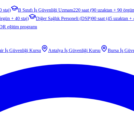
 staj)
B Sınıfı İş Güvenliği Uzmanı
220 saat (90 uzaktan + 90 örgün
örgün + 40 staj)
Diğer Sağlık Personeli (DSP)
90 saat (45 uzaktan +
DR eğitim programı
ir
İş Güvenliği Kursu
Antalya
İş Güvenliği Kursu
Bursa
İş Güve