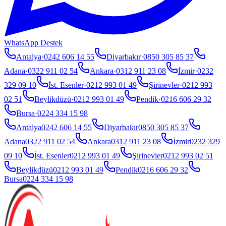
WhatsApp Destek
Antalya
·
0242 606 14 55
Diyarbakır
·
0850 305 85 37
Adana
·
0322 911 02 54
Ankara
·
0312 911 23 08
İzmir
·
0232
329 09 10
İst. Esenler
·
0212 993 01 49
Şirinevler
·
0212 993
02 51
Beylikdüzü
·
0212 993 01 49
Pendik
·
0216 606 29 32
Bursa
·
0224 334 15 98
Antalya
0242 606 14 55
Diyarbakır
0850 305 85 37
Adana
0322 911 02 54
Ankara
0312 911 23 08
İzmir
0232 329
09 10
İst. Esenler
0212 993 01 49
Şirinevler
0212 993 02 51
Beylikdüzü
0212 993 01 49
Pendik
0216 606 29 32
Bursa
0224 334 15 98