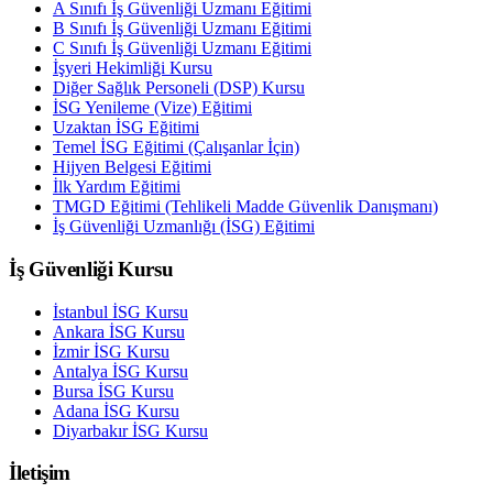
A Sınıfı İş Güvenliği Uzmanı Eğitimi
B Sınıfı İş Güvenliği Uzmanı Eğitimi
C Sınıfı İş Güvenliği Uzmanı Eğitimi
İşyeri Hekimliği Kursu
Diğer Sağlık Personeli (DSP) Kursu
İSG Yenileme (Vize) Eğitimi
Uzaktan İSG Eğitimi
Temel İSG Eğitimi (Çalışanlar İçin)
Hijyen Belgesi Eğitimi
İlk Yardım Eğitimi
TMGD Eğitimi (Tehlikeli Madde Güvenlik Danışmanı)
İş Güvenliği Uzmanlığı (İSG) Eğitimi
İş Güvenliği Kursu
İstanbul
İSG Kursu
Ankara
İSG Kursu
İzmir
İSG Kursu
Antalya
İSG Kursu
Bursa
İSG Kursu
Adana
İSG Kursu
Diyarbakır
İSG Kursu
İletişim