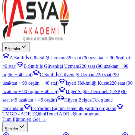
Eğitimler
A Sınıfı İş Güvenliği Uzmanı
220 saat (90 uzaktan + 90 örgün +
40 staj)
B Sınıfı İş Güvenliği Uzmanı
220 saat (90 uzaktan + 90
örgün + 40 staj)
C Sınıfı İş Güvenliği Uzmanı
220 saat (90
uzaktan + 90 örgün + 40 staj)
İşyeri Hekimliği Kursu
220 saat (90
uzaktan + 90 örgün + 40 staj)
Diğer Sağlık Personeli (DSP)
90
saat (45 uzaktan + 45 örgün)
Hijyen Belgesi
Tek günde
tamamlanır
İlk Yardım Eğitimi
Temel ilk yardım programı
TMGD - ADR Eğitimi
Temel ADR eğitim programı
Tüm Eğitimleri Gör →
Şehirler