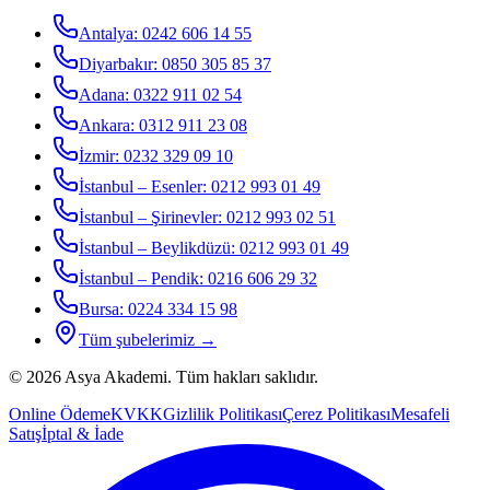
Antalya
:
0242 606 14 55
Diyarbakır
:
0850 305 85 37
Adana
:
0322 911 02 54
Ankara
:
0312 911 23 08
İzmir
:
0232 329 09 10
İstanbul – Esenler
:
0212 993 01 49
İstanbul – Şirinevler
:
0212 993 02 51
İstanbul – Beylikdüzü
:
0212 993 01 49
İstanbul – Pendik
:
0216 606 29 32
Bursa
:
0224 334 15 98
Tüm şubelerimiz →
©
2026
Asya Akademi
. Tüm hakları saklıdır.
Online Ödeme
KVKK
Gizlilik Politikası
Çerez Politikası
Mesafeli
Satış
İptal & İade