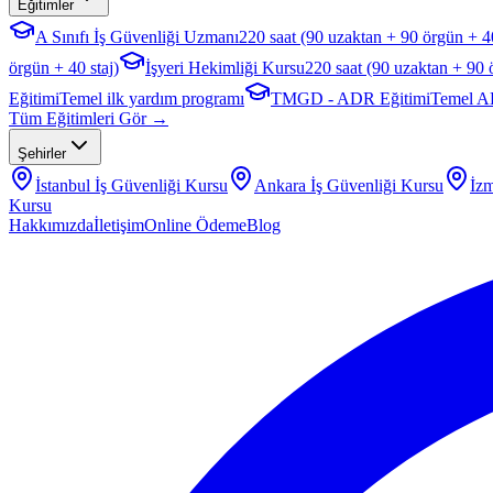
Eğitimler
A Sınıfı İş Güvenliği Uzmanı
220 saat (90 uzaktan + 90 örgün + 40
örgün + 40 staj)
İşyeri Hekimliği Kursu
220 saat (90 uzaktan + 90 
Eğitimi
Temel ilk yardım programı
TMGD - ADR Eğitimi
Temel A
Tüm Eğitimleri Gör →
Şehirler
İstanbul
İş Güvenliği Kursu
Ankara
İş Güvenliği Kursu
İzm
Kursu
Hakkımızda
İletişim
Online Ödeme
Blog