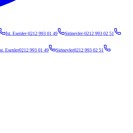
İst. Esenler
·
0212 993 01 49
Şirinevler
·
0212 993 02 51
st. Esenler
0212 993 01 49
Şirinevler
0212 993 02 51