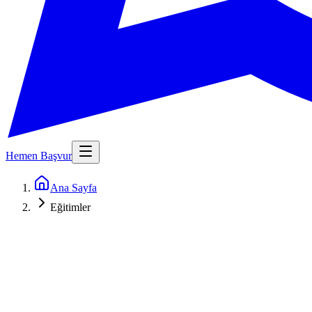
Hemen Başvur
Ana Sayfa
Eğitimler