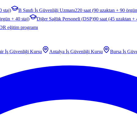
 staj)
B Sınıfı İş Güvenliği Uzmanı
220 saat (90 uzaktan + 90 örgün
örgün + 40 staj)
Diğer Sağlık Personeli (DSP)
90 saat (45 uzaktan +
DR eğitim programı
ir
İş Güvenliği Kursu
Antalya
İş Güvenliği Kursu
Bursa
İş Güve