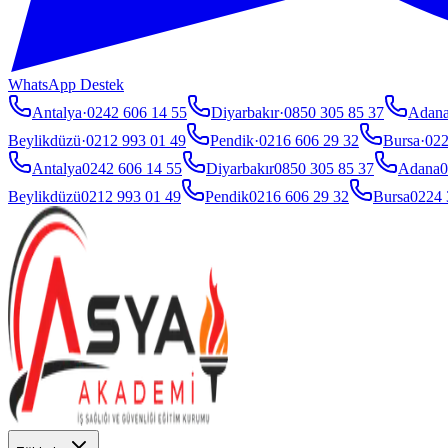
WhatsApp Destek
Antalya
·
0242 606 14 55
Diyarbakır
·
0850 305 85 37
Adan
Beylikdüzü
·
0212 993 01 49
Pendik
·
0216 606 29 32
Bursa
·
022
Antalya
0242 606 14 55
Diyarbakır
0850 305 85 37
Adana
0
Beylikdüzü
0212 993 01 49
Pendik
0216 606 29 32
Bursa
0224 