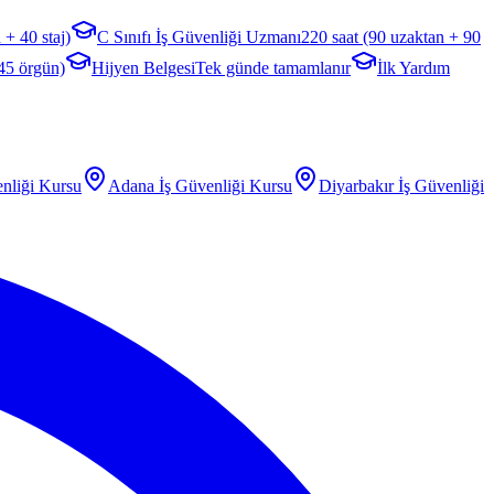
 + 40 staj)
C Sınıfı İş Güvenliği Uzmanı
220 saat (90 uzaktan + 90
 45 örgün)
Hijyen Belgesi
Tek günde tamamlanır
İlk Yardım
nliği Kursu
Adana
İş Güvenliği Kursu
Diyarbakır
İş Güvenliği