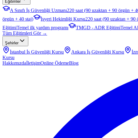
Eğitimler
A Sınıfı İş Güvenliği Uzmanı
220 saat (90 uzaktan + 90 örgün + 40
örgün + 40 staj)
İşyeri Hekimliği Kursu
220 saat (90 uzaktan + 90 
Eğitimi
Temel ilk yardım programı
TMGD - ADR Eğitimi
Temel A
Tüm Eğitimleri Gör →
Şehirler
İstanbul
İş Güvenliği Kursu
Ankara
İş Güvenliği Kursu
İzm
Kursu
Hakkımızda
İletişim
Online Ödeme
Blog