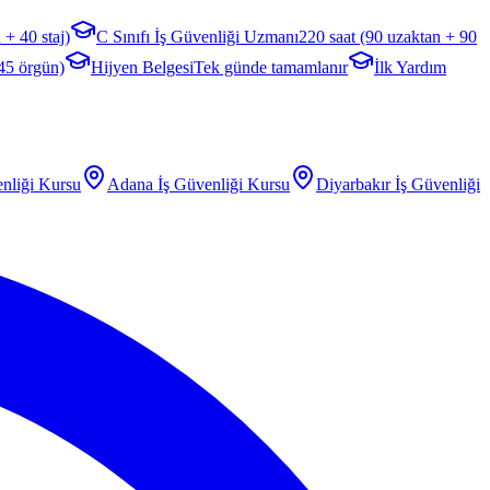
 + 40 staj)
C Sınıfı İş Güvenliği Uzmanı
220 saat (90 uzaktan + 90
 45 örgün)
Hijyen Belgesi
Tek günde tamamlanır
İlk Yardım
nliği Kursu
Adana
İş Güvenliği Kursu
Diyarbakır
İş Güvenliği