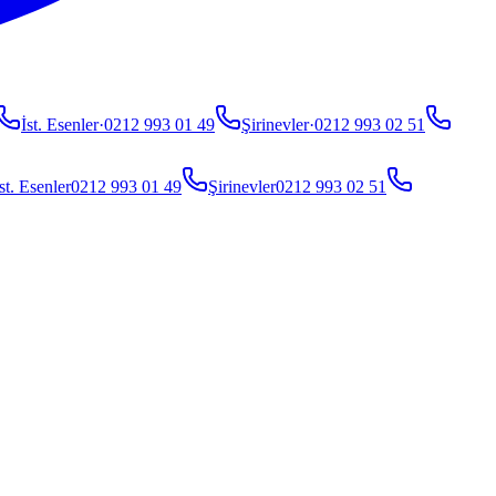
İst. Esenler
·
0212 993 01 49
Şirinevler
·
0212 993 02 51
st. Esenler
0212 993 01 49
Şirinevler
0212 993 02 51