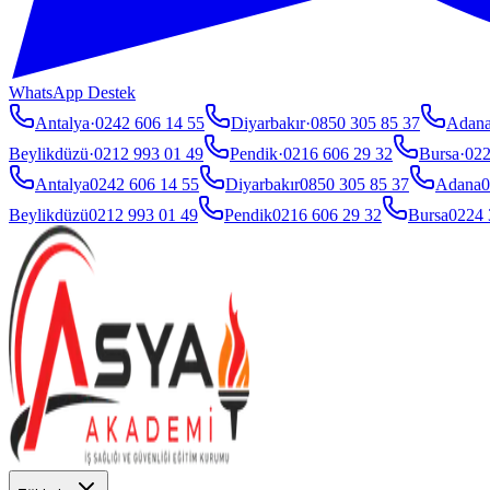
WhatsApp Destek
Antalya
·
0242 606 14 55
Diyarbakır
·
0850 305 85 37
Adan
Beylikdüzü
·
0212 993 01 49
Pendik
·
0216 606 29 32
Bursa
·
022
Antalya
0242 606 14 55
Diyarbakır
0850 305 85 37
Adana
0
Beylikdüzü
0212 993 01 49
Pendik
0216 606 29 32
Bursa
0224 