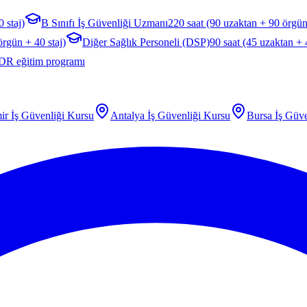
 staj)
B Sınıfı İş Güvenliği Uzmanı
220 saat (90 uzaktan + 90 örgün
örgün + 40 staj)
Diğer Sağlık Personeli (DSP)
90 saat (45 uzaktan +
DR eğitim programı
ir
İş Güvenliği Kursu
Antalya
İş Güvenliği Kursu
Bursa
İş Güve