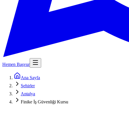
Hemen Başvur
Ana Sayfa
Şehirler
Antalya
Finike İş Güvenliği Kursu