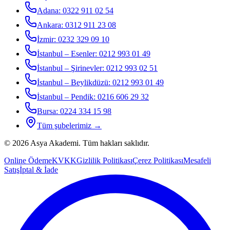
Adana
:
0322 911 02 54
Ankara
:
0312 911 23 08
İzmir
:
0232 329 09 10
İstanbul – Esenler
:
0212 993 01 49
İstanbul – Şirinevler
:
0212 993 02 51
İstanbul – Beylikdüzü
:
0212 993 01 49
İstanbul – Pendik
:
0216 606 29 32
Bursa
:
0224 334 15 98
Tüm şubelerimiz →
©
2026
Asya Akademi
. Tüm hakları saklıdır.
Online Ödeme
KVKK
Gizlilik Politikası
Çerez Politikası
Mesafeli
Satış
İptal & İade