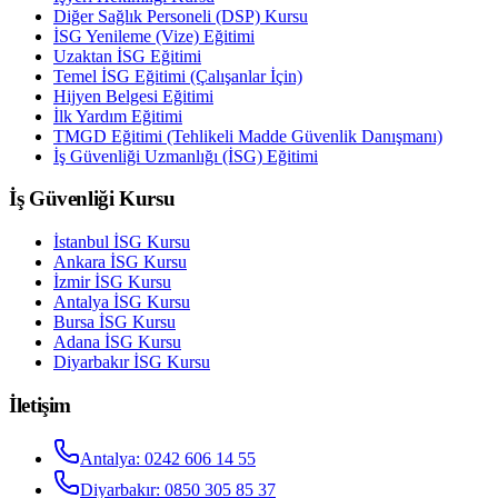
Diğer Sağlık Personeli (DSP) Kursu
İSG Yenileme (Vize) Eğitimi
Uzaktan İSG Eğitimi
Temel İSG Eğitimi (Çalışanlar İçin)
Hijyen Belgesi Eğitimi
İlk Yardım Eğitimi
TMGD Eğitimi (Tehlikeli Madde Güvenlik Danışmanı)
İş Güvenliği Uzmanlığı (İSG) Eğitimi
İş Güvenliği Kursu
İstanbul
İSG Kursu
Ankara
İSG Kursu
İzmir
İSG Kursu
Antalya
İSG Kursu
Bursa
İSG Kursu
Adana
İSG Kursu
Diyarbakır
İSG Kursu
İletişim
Antalya
:
0242 606 14 55
Diyarbakır
:
0850 305 85 37