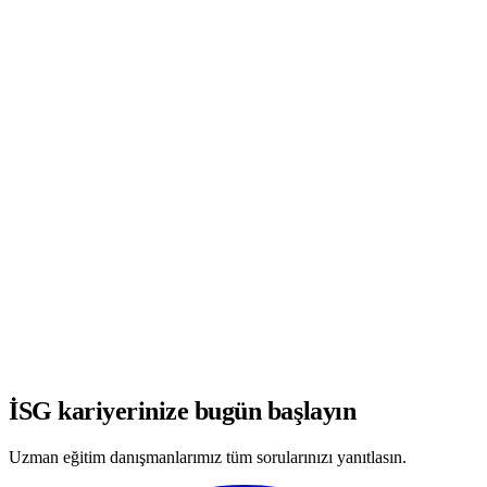
WhatsApp'ta Görüşmeye Başla
İSG kariyerinize bugün başlayın
Uzman eğitim danışmanlarımız tüm sorularınızı yanıtlasın.