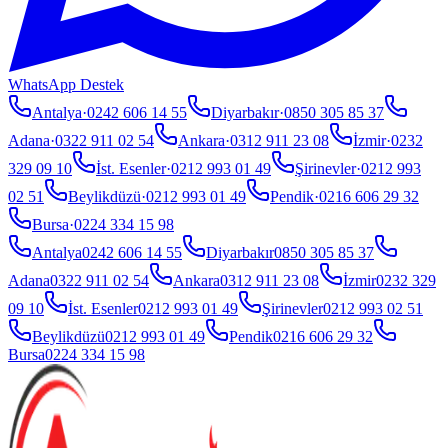
WhatsApp Destek
Antalya
·
0242 606 14 55
Diyarbakır
·
0850 305 85 37
Adana
·
0322 911 02 54
Ankara
·
0312 911 23 08
İzmir
·
0232
329 09 10
İst. Esenler
·
0212 993 01 49
Şirinevler
·
0212 993
02 51
Beylikdüzü
·
0212 993 01 49
Pendik
·
0216 606 29 32
Bursa
·
0224 334 15 98
Antalya
0242 606 14 55
Diyarbakır
0850 305 85 37
Adana
0322 911 02 54
Ankara
0312 911 23 08
İzmir
0232 329
09 10
İst. Esenler
0212 993 01 49
Şirinevler
0212 993 02 51
Beylikdüzü
0212 993 01 49
Pendik
0216 606 29 32
Bursa
0224 334 15 98