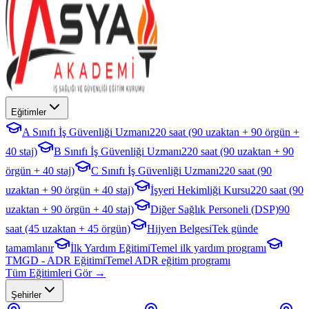
Eğitimler
A Sınıfı İş Güvenliği Uzmanı
220 saat (90 uzaktan + 90 örgün +
40 staj)
B Sınıfı İş Güvenliği Uzmanı
220 saat (90 uzaktan + 90
örgün + 40 staj)
C Sınıfı İş Güvenliği Uzmanı
220 saat (90
uzaktan + 90 örgün + 40 staj)
İşyeri Hekimliği Kursu
220 saat (90
uzaktan + 90 örgün + 40 staj)
Diğer Sağlık Personeli (DSP)
90
saat (45 uzaktan + 45 örgün)
Hijyen Belgesi
Tek günde
tamamlanır
İlk Yardım Eğitimi
Temel ilk yardım programı
TMGD - ADR Eğitimi
Temel ADR eğitim programı
Tüm Eğitimleri Gör →
Şehirler