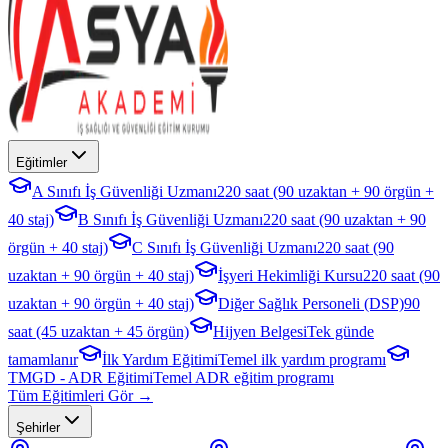
Eğitimler
A Sınıfı İş Güvenliği Uzmanı
220 saat (90 uzaktan + 90 örgün +
40 staj)
B Sınıfı İş Güvenliği Uzmanı
220 saat (90 uzaktan + 90
örgün + 40 staj)
C Sınıfı İş Güvenliği Uzmanı
220 saat (90
uzaktan + 90 örgün + 40 staj)
İşyeri Hekimliği Kursu
220 saat (90
uzaktan + 90 örgün + 40 staj)
Diğer Sağlık Personeli (DSP)
90
saat (45 uzaktan + 45 örgün)
Hijyen Belgesi
Tek günde
tamamlanır
İlk Yardım Eğitimi
Temel ilk yardım programı
TMGD - ADR Eğitimi
Temel ADR eğitim programı
Tüm Eğitimleri Gör →
Şehirler