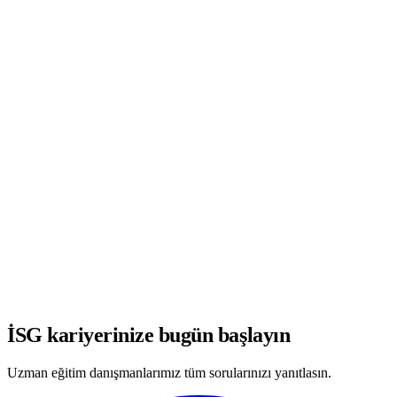
WhatsApp'ta Görüşmeye Başla
İSG kariyerinize bugün başlayın
Uzman eğitim danışmanlarımız tüm sorularınızı yanıtlasın.