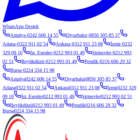
WhatsApp Destek
Antalya
·
0242 606 14 55
Diyarbakır
·
0850 305 85 37
Adana
·
0322 911 02 54
Ankara
·
0312 911 23 08
İzmir
·
0232
329 09 10
İst. Esenler
·
0212 993 01 49
Şirinevler
·
0212 993
02 51
Beylikdüzü
·
0212 993 01 49
Pendik
·
0216 606 29 32
Bursa
·
0224 334 15 98
Antalya
0242 606 14 55
Diyarbakır
0850 305 85 37
Adana
0322 911 02 54
Ankara
0312 911 23 08
İzmir
0232 329
09 10
İst. Esenler
0212 993 01 49
Şirinevler
0212 993 02 51
Beylikdüzü
0212 993 01 49
Pendik
0216 606 29 32
Bursa
0224 334 15 98