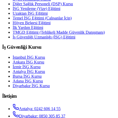
Diğer Sağlık Personeli (DSP) Kursu
İSG Yenileme (Vize) Eğitimi
Uzaktan İSG Eğitimi
Temel İSG Eğitimi (Çalışanlar İçin)
Hijyen Belgesi Eğitimi
İlk Yardım Eğitimi
TMGD Eğitimi (Tehlikeli Madde Güvenlik Danışmanı)
İş Güvenliği Uzmanlığı (İSG) Eğitimi
İş Güvenliği Kursu
İstanbul
İSG Kursu
Ankara
İSG Kursu
İzmir
İSG Kursu
Antalya
İSG Kursu
Bursa
İSG Kursu
Adana
İSG Kursu
Diyarbakır
İSG Kursu
İletişim
Antalya
:
0242 606 14 55
Diyarbakır
:
0850 305 85 37