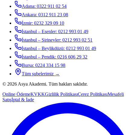
Adana
:
0322 911 02 54
Ankara
:
0312 911 23 08
İzmir
:
0232 329 09 10
İstanbul – Esenler
:
0212 993 01 49
İstanbul – Şirinevler
:
0212 993 02 51
İstanbul – Beylikdüzü
:
0212 993 01 49
İstanbul – Pendik
:
0216 606 29 32
Bursa
:
0224 334 15 98
Tüm şubelerimiz →
©
2026
Asya Akademi
. Tüm hakları saklıdır.
Online Ödeme
KVKK
Gizlilik Politikası
Çerez Politikası
Mesafeli
Satış
İptal & İade