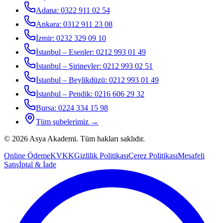
Adana
:
0322 911 02 54
Ankara
:
0312 911 23 08
İzmir
:
0232 329 09 10
İstanbul – Esenler
:
0212 993 01 49
İstanbul – Şirinevler
:
0212 993 02 51
İstanbul – Beylikdüzü
:
0212 993 01 49
İstanbul – Pendik
:
0216 606 29 32
Bursa
:
0224 334 15 98
Tüm şubelerimiz →
©
2026
Asya Akademi
. Tüm hakları saklıdır.
Online Ödeme
KVKK
Gizlilik Politikası
Çerez Politikası
Mesafeli
Satış
İptal & İade