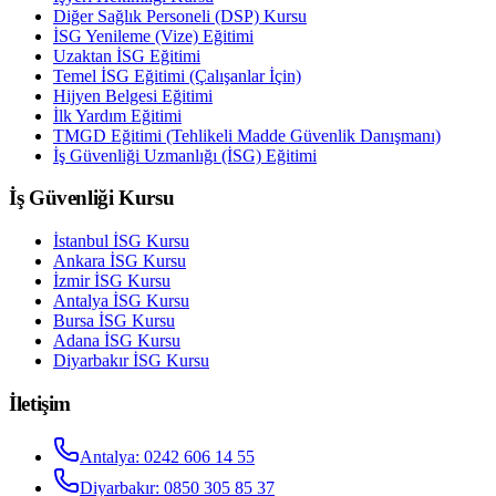
Diğer Sağlık Personeli (DSP) Kursu
İSG Yenileme (Vize) Eğitimi
Uzaktan İSG Eğitimi
Temel İSG Eğitimi (Çalışanlar İçin)
Hijyen Belgesi Eğitimi
İlk Yardım Eğitimi
TMGD Eğitimi (Tehlikeli Madde Güvenlik Danışmanı)
İş Güvenliği Uzmanlığı (İSG) Eğitimi
İş Güvenliği Kursu
İstanbul
İSG Kursu
Ankara
İSG Kursu
İzmir
İSG Kursu
Antalya
İSG Kursu
Bursa
İSG Kursu
Adana
İSG Kursu
Diyarbakır
İSG Kursu
İletişim
Antalya
:
0242 606 14 55
Diyarbakır
:
0850 305 85 37