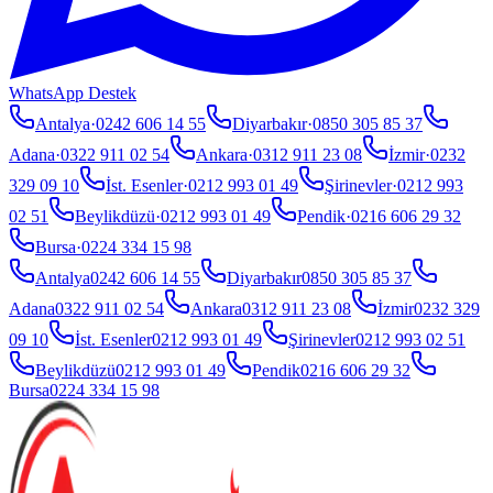
WhatsApp Destek
Antalya
·
0242 606 14 55
Diyarbakır
·
0850 305 85 37
Adana
·
0322 911 02 54
Ankara
·
0312 911 23 08
İzmir
·
0232
329 09 10
İst. Esenler
·
0212 993 01 49
Şirinevler
·
0212 993
02 51
Beylikdüzü
·
0212 993 01 49
Pendik
·
0216 606 29 32
Bursa
·
0224 334 15 98
Antalya
0242 606 14 55
Diyarbakır
0850 305 85 37
Adana
0322 911 02 54
Ankara
0312 911 23 08
İzmir
0232 329
09 10
İst. Esenler
0212 993 01 49
Şirinevler
0212 993 02 51
Beylikdüzü
0212 993 01 49
Pendik
0216 606 29 32
Bursa
0224 334 15 98