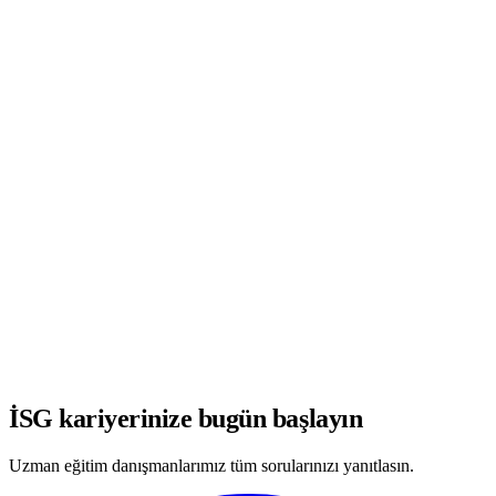
WhatsApp'ta Görüşmeye Başla
İSG kariyerinize bugün başlayın
Uzman eğitim danışmanlarımız tüm sorularınızı yanıtlasın.