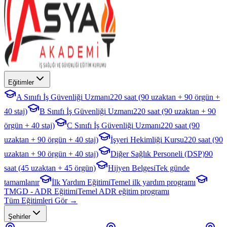
Eğitimler
A Sınıfı İş Güvenliği Uzmanı
220 saat (90 uzaktan + 90 örgün +
40 staj)
B Sınıfı İş Güvenliği Uzmanı
220 saat (90 uzaktan + 90
örgün + 40 staj)
C Sınıfı İş Güvenliği Uzmanı
220 saat (90
uzaktan + 90 örgün + 40 staj)
İşyeri Hekimliği Kursu
220 saat (90
uzaktan + 90 örgün + 40 staj)
Diğer Sağlık Personeli (DSP)
90
saat (45 uzaktan + 45 örgün)
Hijyen Belgesi
Tek günde
tamamlanır
İlk Yardım Eğitimi
Temel ilk yardım programı
TMGD - ADR Eğitimi
Temel ADR eğitim programı
Tüm Eğitimleri Gör →
Şehirler