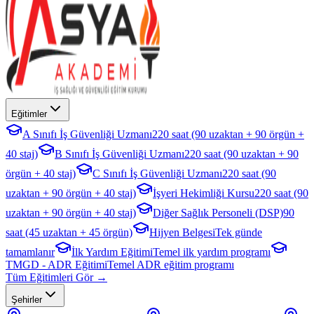
Eğitimler
A Sınıfı İş Güvenliği Uzmanı
220 saat (90 uzaktan + 90 örgün +
40 staj)
B Sınıfı İş Güvenliği Uzmanı
220 saat (90 uzaktan + 90
örgün + 40 staj)
C Sınıfı İş Güvenliği Uzmanı
220 saat (90
uzaktan + 90 örgün + 40 staj)
İşyeri Hekimliği Kursu
220 saat (90
uzaktan + 90 örgün + 40 staj)
Diğer Sağlık Personeli (DSP)
90
saat (45 uzaktan + 45 örgün)
Hijyen Belgesi
Tek günde
tamamlanır
İlk Yardım Eğitimi
Temel ilk yardım programı
TMGD - ADR Eğitimi
Temel ADR eğitim programı
Tüm Eğitimleri Gör →
Şehirler