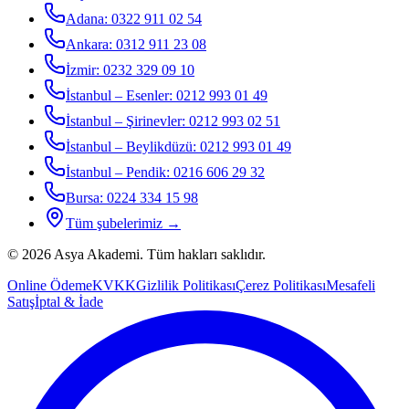
Adana
:
0322 911 02 54
Ankara
:
0312 911 23 08
İzmir
:
0232 329 09 10
İstanbul – Esenler
:
0212 993 01 49
İstanbul – Şirinevler
:
0212 993 02 51
İstanbul – Beylikdüzü
:
0212 993 01 49
İstanbul – Pendik
:
0216 606 29 32
Bursa
:
0224 334 15 98
Tüm şubelerimiz →
©
2026
Asya Akademi
. Tüm hakları saklıdır.
Online Ödeme
KVKK
Gizlilik Politikası
Çerez Politikası
Mesafeli
Satış
İptal & İade