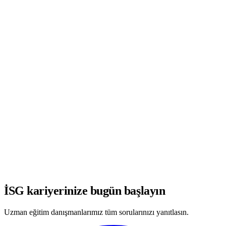
WhatsApp'ta Görüşmeye Başla
İSG kariyerinize bugün başlayın
Uzman eğitim danışmanlarımız tüm sorularınızı yanıtlasın.