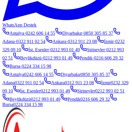
WhatsApp Destek
Antalya
·
0242 606 14 55
Diyarbakır
·
0850 305 85 37
Adana
·
0322 911 02 54
Ankara
·
0312 911 23 08
İzmir
·
0232
329 09 10
İst. Esenler
·
0212 993 01 49
Şirinevler
·
0212 993
02 51
Beylikdüzü
·
0212 993 01 49
Pendik
·
0216 606 29 32
Bursa
·
0224 334 15 98
Antalya
0242 606 14 55
Diyarbakır
0850 305 85 37
Adana
0322 911 02 54
Ankara
0312 911 23 08
İzmir
0232 329
09 10
İst. Esenler
0212 993 01 49
Şirinevler
0212 993 02 51
Beylikdüzü
0212 993 01 49
Pendik
0216 606 29 32
Bursa
0224 334 15 98