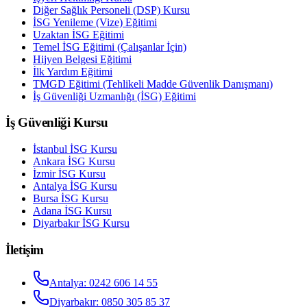
Diğer Sağlık Personeli (DSP) Kursu
İSG Yenileme (Vize) Eğitimi
Uzaktan İSG Eğitimi
Temel İSG Eğitimi (Çalışanlar İçin)
Hijyen Belgesi Eğitimi
İlk Yardım Eğitimi
TMGD Eğitimi (Tehlikeli Madde Güvenlik Danışmanı)
İş Güvenliği Uzmanlığı (İSG) Eğitimi
İş Güvenliği Kursu
İstanbul
İSG Kursu
Ankara
İSG Kursu
İzmir
İSG Kursu
Antalya
İSG Kursu
Bursa
İSG Kursu
Adana
İSG Kursu
Diyarbakır
İSG Kursu
İletişim
Antalya
:
0242 606 14 55
Diyarbakır
:
0850 305 85 37