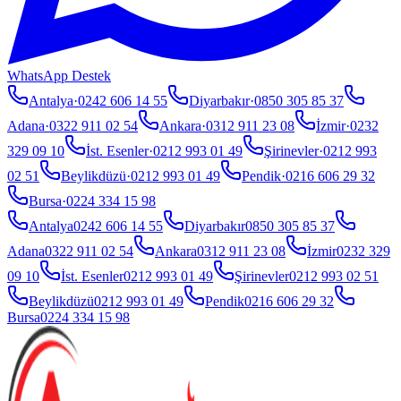
WhatsApp Destek
Antalya
·
0242 606 14 55
Diyarbakır
·
0850 305 85 37
Adana
·
0322 911 02 54
Ankara
·
0312 911 23 08
İzmir
·
0232
329 09 10
İst. Esenler
·
0212 993 01 49
Şirinevler
·
0212 993
02 51
Beylikdüzü
·
0212 993 01 49
Pendik
·
0216 606 29 32
Bursa
·
0224 334 15 98
Antalya
0242 606 14 55
Diyarbakır
0850 305 85 37
Adana
0322 911 02 54
Ankara
0312 911 23 08
İzmir
0232 329
09 10
İst. Esenler
0212 993 01 49
Şirinevler
0212 993 02 51
Beylikdüzü
0212 993 01 49
Pendik
0216 606 29 32
Bursa
0224 334 15 98