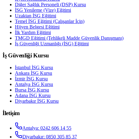
Diğer Sağlık Personeli (DSP) Kursu
İSG Yenileme (Vize) Eğitimi
Uzaktan İSG Eğitimi
Temel İSG Eğitimi (Çalışanlar İçin)
Hijyen Belgesi Eğitimi
İlk Yardım Eğitimi
TMGD Eğitimi (Tehlikeli Madde Güvenlik Danışmanı)
İş Güvenliği Uzmanlığı (İSG) Eğitimi
İş Güvenliği Kursu
İstanbul
İSG Kursu
Ankara
İSG Kursu
İzmir
İSG Kursu
Antalya
İSG Kursu
Bursa
İSG Kursu
Adana
İSG Kursu
Diyarbakır
İSG Kursu
İletişim
Antalya
:
0242 606 14 55
Diyarbakır
:
0850 305 85 37