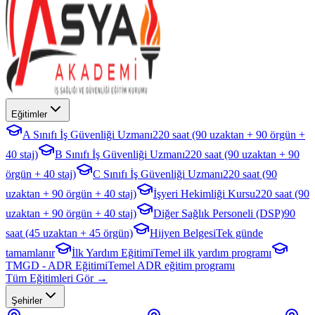
Eğitimler
A Sınıfı İş Güvenliği Uzmanı
220 saat (90 uzaktan + 90 örgün +
40 staj)
B Sınıfı İş Güvenliği Uzmanı
220 saat (90 uzaktan + 90
örgün + 40 staj)
C Sınıfı İş Güvenliği Uzmanı
220 saat (90
uzaktan + 90 örgün + 40 staj)
İşyeri Hekimliği Kursu
220 saat (90
uzaktan + 90 örgün + 40 staj)
Diğer Sağlık Personeli (DSP)
90
saat (45 uzaktan + 45 örgün)
Hijyen Belgesi
Tek günde
tamamlanır
İlk Yardım Eğitimi
Temel ilk yardım programı
TMGD - ADR Eğitimi
Temel ADR eğitim programı
Tüm Eğitimleri Gör →
Şehirler