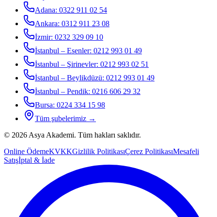
Adana
:
0322 911 02 54
Ankara
:
0312 911 23 08
İzmir
:
0232 329 09 10
İstanbul – Esenler
:
0212 993 01 49
İstanbul – Şirinevler
:
0212 993 02 51
İstanbul – Beylikdüzü
:
0212 993 01 49
İstanbul – Pendik
:
0216 606 29 32
Bursa
:
0224 334 15 98
Tüm şubelerimiz →
©
2026
Asya Akademi
. Tüm hakları saklıdır.
Online Ödeme
KVKK
Gizlilik Politikası
Çerez Politikası
Mesafeli
Satış
İptal & İade