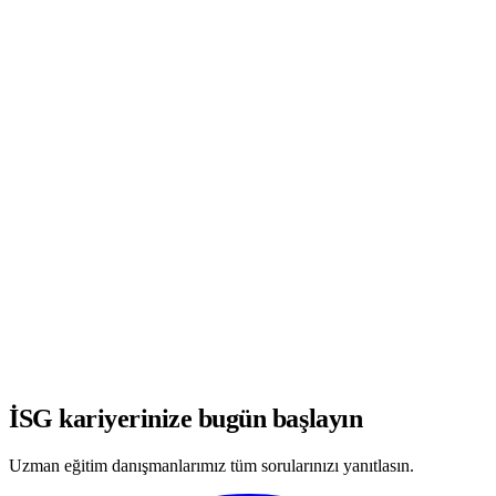
WhatsApp'ta Görüşmeye Başla
İSG kariyerinize bugün başlayın
Uzman eğitim danışmanlarımız tüm sorularınızı yanıtlasın.