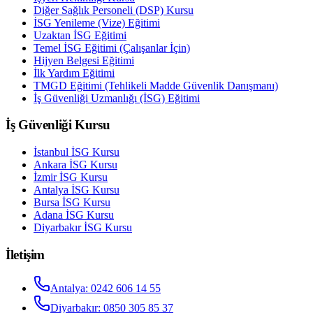
Diğer Sağlık Personeli (DSP) Kursu
İSG Yenileme (Vize) Eğitimi
Uzaktan İSG Eğitimi
Temel İSG Eğitimi (Çalışanlar İçin)
Hijyen Belgesi Eğitimi
İlk Yardım Eğitimi
TMGD Eğitimi (Tehlikeli Madde Güvenlik Danışmanı)
İş Güvenliği Uzmanlığı (İSG) Eğitimi
İş Güvenliği Kursu
İstanbul
İSG Kursu
Ankara
İSG Kursu
İzmir
İSG Kursu
Antalya
İSG Kursu
Bursa
İSG Kursu
Adana
İSG Kursu
Diyarbakır
İSG Kursu
İletişim
Antalya
:
0242 606 14 55
Diyarbakır
:
0850 305 85 37