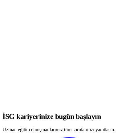
WhatsApp'ta Görüşmeye Başla
İSG kariyerinize bugün başlayın
Uzman eğitim danışmanlarımız tüm sorularınızı yanıtlasın.