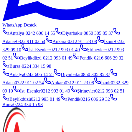
WhatsApp Destek
Antalya
·
0242 606 14 55
Diyarbakır
·
0850 305 85 37
Adana
·
0322 911 02 54
Ankara
·
0312 911 23 08
İzmir
·
0232
329 09 10
İst. Esenler
·
0212 993 01 49
Şirinevler
·
0212 993
02 51
Beylikdüzü
·
0212 993 01 49
Pendik
·
0216 606 29 32
Bursa
·
0224 334 15 98
Antalya
0242 606 14 55
Diyarbakır
0850 305 85 37
Adana
0322 911 02 54
Ankara
0312 911 23 08
İzmir
0232 329
09 10
İst. Esenler
0212 993 01 49
Şirinevler
0212 993 02 51
Beylikdüzü
0212 993 01 49
Pendik
0216 606 29 32
Bursa
0224 334 15 98