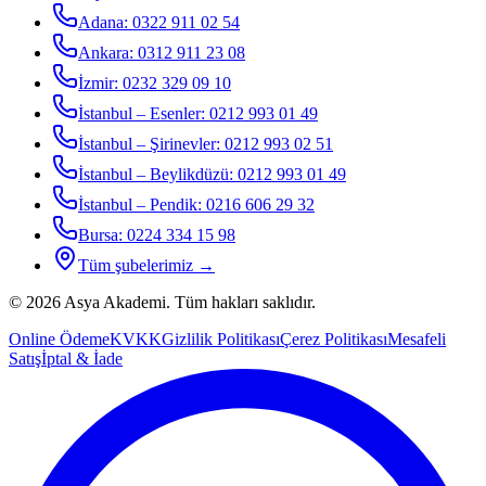
Adana
:
0322 911 02 54
Ankara
:
0312 911 23 08
İzmir
:
0232 329 09 10
İstanbul – Esenler
:
0212 993 01 49
İstanbul – Şirinevler
:
0212 993 02 51
İstanbul – Beylikdüzü
:
0212 993 01 49
İstanbul – Pendik
:
0216 606 29 32
Bursa
:
0224 334 15 98
Tüm şubelerimiz →
©
2026
Asya Akademi
. Tüm hakları saklıdır.
Online Ödeme
KVKK
Gizlilik Politikası
Çerez Politikası
Mesafeli
Satış
İptal & İade