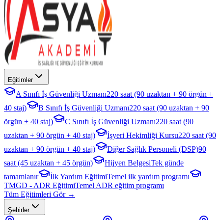
Eğitimler
A Sınıfı İş Güvenliği Uzmanı
220 saat (90 uzaktan + 90 örgün +
40 staj)
B Sınıfı İş Güvenliği Uzmanı
220 saat (90 uzaktan + 90
örgün + 40 staj)
C Sınıfı İş Güvenliği Uzmanı
220 saat (90
uzaktan + 90 örgün + 40 staj)
İşyeri Hekimliği Kursu
220 saat (90
uzaktan + 90 örgün + 40 staj)
Diğer Sağlık Personeli (DSP)
90
saat (45 uzaktan + 45 örgün)
Hijyen Belgesi
Tek günde
tamamlanır
İlk Yardım Eğitimi
Temel ilk yardım programı
TMGD - ADR Eğitimi
Temel ADR eğitim programı
Tüm Eğitimleri Gör →
Şehirler