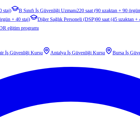
 staj)
B Sınıfı İş Güvenliği Uzmanı
220 saat (90 uzaktan + 90 örgün
örgün + 40 staj)
Diğer Sağlık Personeli (DSP)
90 saat (45 uzaktan +
DR eğitim programı
ir
İş Güvenliği Kursu
Antalya
İş Güvenliği Kursu
Bursa
İş Güve