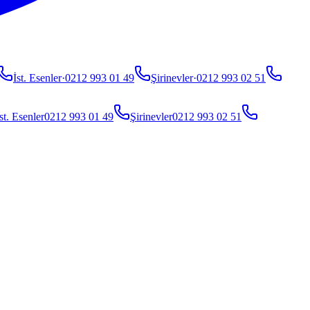
İst. Esenler
·
0212 993 01 49
Şirinevler
·
0212 993 02 51
st. Esenler
0212 993 01 49
Şirinevler
0212 993 02 51