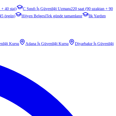
 + 40 staj)
C Sınıfı İş Güvenliği Uzmanı
220 saat (90 uzaktan + 90
 45 örgün)
Hijyen Belgesi
Tek günde tamamlanır
İlk Yardım
nliği Kursu
Adana
İş Güvenliği Kursu
Diyarbakır
İş Güvenliği