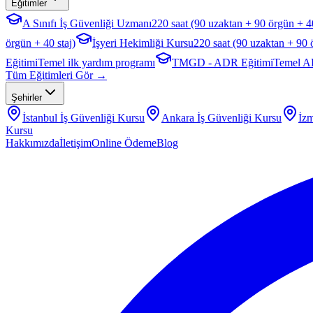
Eğitimler
A Sınıfı İş Güvenliği Uzmanı
220 saat (90 uzaktan + 90 örgün + 40
örgün + 40 staj)
İşyeri Hekimliği Kursu
220 saat (90 uzaktan + 90 
Eğitimi
Temel ilk yardım programı
TMGD - ADR Eğitimi
Temel A
Tüm Eğitimleri Gör →
Şehirler
İstanbul
İş Güvenliği Kursu
Ankara
İş Güvenliği Kursu
İzm
Kursu
Hakkımızda
İletişim
Online Ödeme
Blog