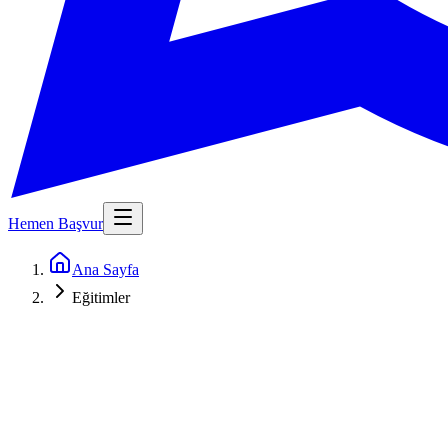
Hemen Başvur
Ana Sayfa
Eğitimler