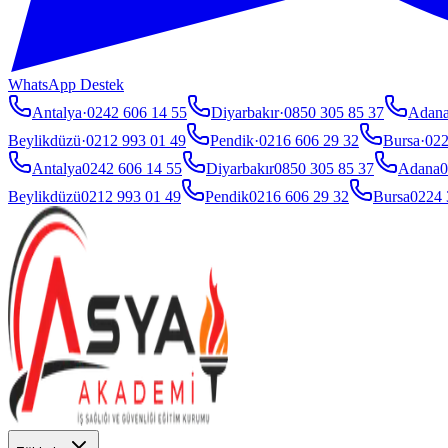
WhatsApp Destek
Antalya
·
0242 606 14 55
Diyarbakır
·
0850 305 85 37
Adan
Beylikdüzü
·
0212 993 01 49
Pendik
·
0216 606 29 32
Bursa
·
022
Antalya
0242 606 14 55
Diyarbakır
0850 305 85 37
Adana
0
Beylikdüzü
0212 993 01 49
Pendik
0216 606 29 32
Bursa
0224 