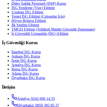
Diğer Sağlık Personeli (DSP) Kursu
İSG Yenileme (Vize) Eğitimi
Uzaktan İSG Eğitimi
Temel İSG Eğitimi (Çalışanlar İçin)
Hijyen Belgesi Eğitimi
İlk Yardım Eğitimi
TMGD Eğitimi (Tehlikeli Madde Güvenlik Danışmanı)
İş Güvenliği Uzmanlığı (İSG) Eğitimi
İş Güvenliği Kursu
İstanbul
İSG Kursu
Ankara
İSG Kursu
İzmir
İSG Kursu
Antalya
İSG Kursu
Bursa
İSG Kursu
Adana
İSG Kursu
Diyarbakır
İSG Kursu
İletişim
Antalya
:
0242 606 14 55
Diyarbakır
:
0850 305 85 37