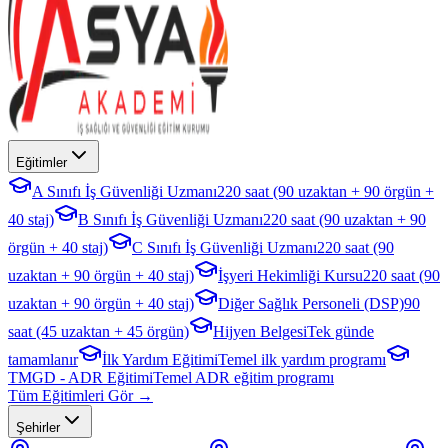
Eğitimler
A Sınıfı İş Güvenliği Uzmanı
220 saat (90 uzaktan + 90 örgün +
40 staj)
B Sınıfı İş Güvenliği Uzmanı
220 saat (90 uzaktan + 90
örgün + 40 staj)
C Sınıfı İş Güvenliği Uzmanı
220 saat (90
uzaktan + 90 örgün + 40 staj)
İşyeri Hekimliği Kursu
220 saat (90
uzaktan + 90 örgün + 40 staj)
Diğer Sağlık Personeli (DSP)
90
saat (45 uzaktan + 45 örgün)
Hijyen Belgesi
Tek günde
tamamlanır
İlk Yardım Eğitimi
Temel ilk yardım programı
TMGD - ADR Eğitimi
Temel ADR eğitim programı
Tüm Eğitimleri Gör →
Şehirler