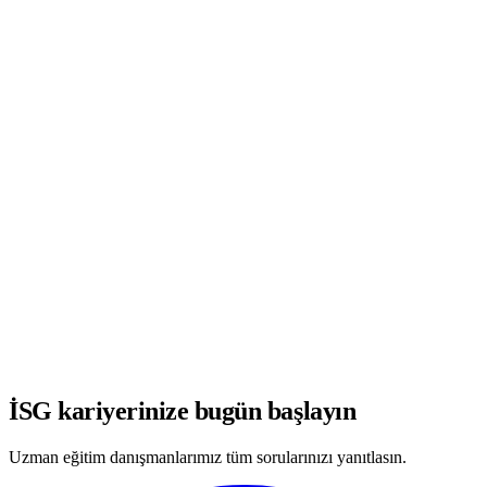
WhatsApp'ta Görüşmeye Başla
İSG kariyerinize bugün başlayın
Uzman eğitim danışmanlarımız tüm sorularınızı yanıtlasın.