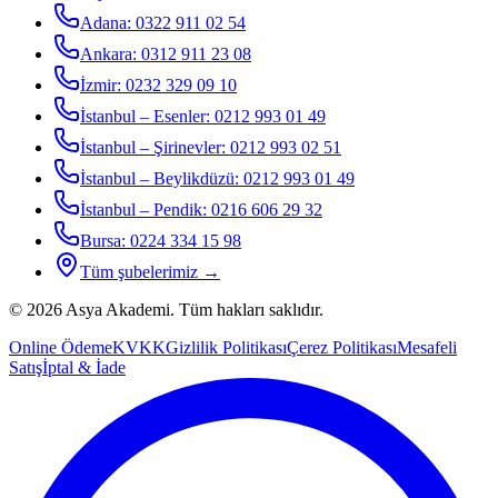
Adana
:
0322 911 02 54
Ankara
:
0312 911 23 08
İzmir
:
0232 329 09 10
İstanbul – Esenler
:
0212 993 01 49
İstanbul – Şirinevler
:
0212 993 02 51
İstanbul – Beylikdüzü
:
0212 993 01 49
İstanbul – Pendik
:
0216 606 29 32
Bursa
:
0224 334 15 98
Tüm şubelerimiz →
©
2026
Asya Akademi
. Tüm hakları saklıdır.
Online Ödeme
KVKK
Gizlilik Politikası
Çerez Politikası
Mesafeli
Satış
İptal & İade