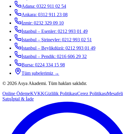
Adana
:
0322 911 02 54
Ankara
:
0312 911 23 08
İzmir
:
0232 329 09 10
İstanbul – Esenler
:
0212 993 01 49
İstanbul – Şirinevler
:
0212 993 02 51
İstanbul – Beylikdüzü
:
0212 993 01 49
İstanbul – Pendik
:
0216 606 29 32
Bursa
:
0224 334 15 98
Tüm şubelerimiz →
©
2026
Asya Akademi
. Tüm hakları saklıdır.
Online Ödeme
KVKK
Gizlilik Politikası
Çerez Politikası
Mesafeli
Satış
İptal & İade