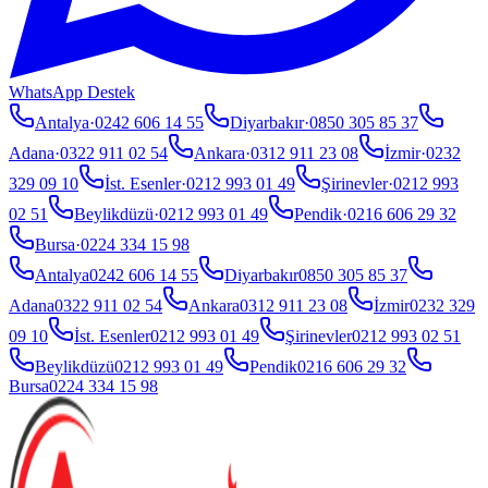
WhatsApp Destek
Antalya
·
0242 606 14 55
Diyarbakır
·
0850 305 85 37
Adana
·
0322 911 02 54
Ankara
·
0312 911 23 08
İzmir
·
0232
329 09 10
İst. Esenler
·
0212 993 01 49
Şirinevler
·
0212 993
02 51
Beylikdüzü
·
0212 993 01 49
Pendik
·
0216 606 29 32
Bursa
·
0224 334 15 98
Antalya
0242 606 14 55
Diyarbakır
0850 305 85 37
Adana
0322 911 02 54
Ankara
0312 911 23 08
İzmir
0232 329
09 10
İst. Esenler
0212 993 01 49
Şirinevler
0212 993 02 51
Beylikdüzü
0212 993 01 49
Pendik
0216 606 29 32
Bursa
0224 334 15 98