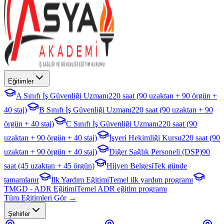
Eğitimler
A Sınıfı İş Güvenliği Uzmanı
220 saat (90 uzaktan + 90 örgün +
40 staj)
B Sınıfı İş Güvenliği Uzmanı
220 saat (90 uzaktan + 90
örgün + 40 staj)
C Sınıfı İş Güvenliği Uzmanı
220 saat (90
uzaktan + 90 örgün + 40 staj)
İşyeri Hekimliği Kursu
220 saat (90
uzaktan + 90 örgün + 40 staj)
Diğer Sağlık Personeli (DSP)
90
saat (45 uzaktan + 45 örgün)
Hijyen Belgesi
Tek günde
tamamlanır
İlk Yardım Eğitimi
Temel ilk yardım programı
TMGD - ADR Eğitimi
Temel ADR eğitim programı
Tüm Eğitimleri Gör →
Şehirler