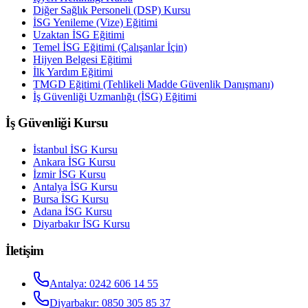
Diğer Sağlık Personeli (DSP) Kursu
İSG Yenileme (Vize) Eğitimi
Uzaktan İSG Eğitimi
Temel İSG Eğitimi (Çalışanlar İçin)
Hijyen Belgesi Eğitimi
İlk Yardım Eğitimi
TMGD Eğitimi (Tehlikeli Madde Güvenlik Danışmanı)
İş Güvenliği Uzmanlığı (İSG) Eğitimi
İş Güvenliği Kursu
İstanbul
İSG Kursu
Ankara
İSG Kursu
İzmir
İSG Kursu
Antalya
İSG Kursu
Bursa
İSG Kursu
Adana
İSG Kursu
Diyarbakır
İSG Kursu
İletişim
Antalya
:
0242 606 14 55
Diyarbakır
:
0850 305 85 37