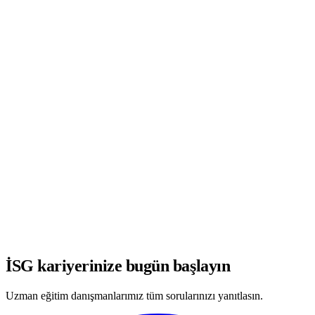
WhatsApp'ta Görüşmeye Başla
İSG kariyerinize bugün başlayın
Uzman eğitim danışmanlarımız tüm sorularınızı yanıtlasın.