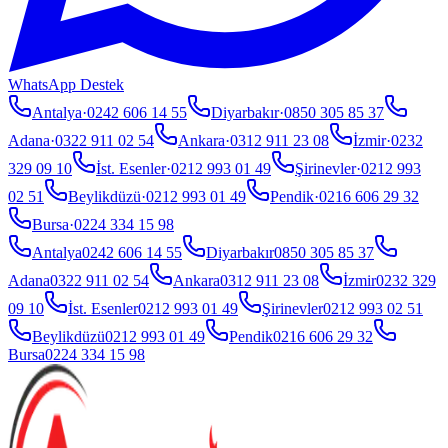
WhatsApp Destek
Antalya
·
0242 606 14 55
Diyarbakır
·
0850 305 85 37
Adana
·
0322 911 02 54
Ankara
·
0312 911 23 08
İzmir
·
0232
329 09 10
İst. Esenler
·
0212 993 01 49
Şirinevler
·
0212 993
02 51
Beylikdüzü
·
0212 993 01 49
Pendik
·
0216 606 29 32
Bursa
·
0224 334 15 98
Antalya
0242 606 14 55
Diyarbakır
0850 305 85 37
Adana
0322 911 02 54
Ankara
0312 911 23 08
İzmir
0232 329
09 10
İst. Esenler
0212 993 01 49
Şirinevler
0212 993 02 51
Beylikdüzü
0212 993 01 49
Pendik
0216 606 29 32
Bursa
0224 334 15 98