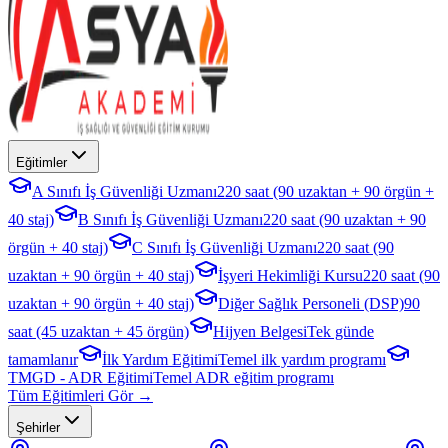
Eğitimler
A Sınıfı İş Güvenliği Uzmanı
220 saat (90 uzaktan + 90 örgün +
40 staj)
B Sınıfı İş Güvenliği Uzmanı
220 saat (90 uzaktan + 90
örgün + 40 staj)
C Sınıfı İş Güvenliği Uzmanı
220 saat (90
uzaktan + 90 örgün + 40 staj)
İşyeri Hekimliği Kursu
220 saat (90
uzaktan + 90 örgün + 40 staj)
Diğer Sağlık Personeli (DSP)
90
saat (45 uzaktan + 45 örgün)
Hijyen Belgesi
Tek günde
tamamlanır
İlk Yardım Eğitimi
Temel ilk yardım programı
TMGD - ADR Eğitimi
Temel ADR eğitim programı
Tüm Eğitimleri Gör →
Şehirler