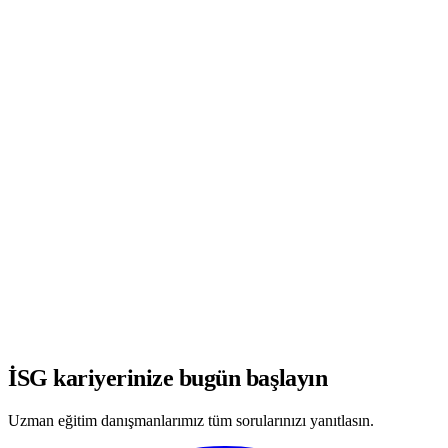
WhatsApp'ta Görüşmeye Başla
İSG kariyerinize bugün başlayın
Uzman eğitim danışmanlarımız tüm sorularınızı yanıtlasın.