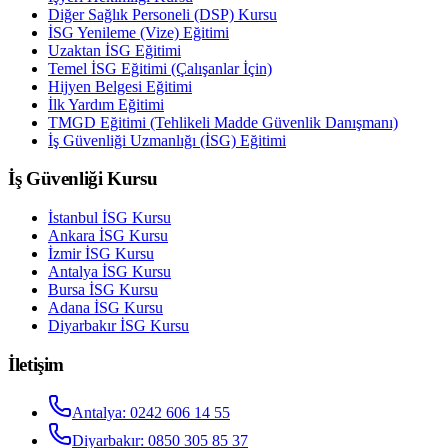
Diğer Sağlık Personeli (DSP) Kursu
İSG Yenileme (Vize) Eğitimi
Uzaktan İSG Eğitimi
Temel İSG Eğitimi (Çalışanlar İçin)
Hijyen Belgesi Eğitimi
İlk Yardım Eğitimi
TMGD Eğitimi (Tehlikeli Madde Güvenlik Danışmanı)
İş Güvenliği Uzmanlığı (İSG) Eğitimi
İş Güvenliği Kursu
İstanbul
İSG Kursu
Ankara
İSG Kursu
İzmir
İSG Kursu
Antalya
İSG Kursu
Bursa
İSG Kursu
Adana
İSG Kursu
Diyarbakır
İSG Kursu
İletişim
Antalya
:
0242 606 14 55
Diyarbakır
:
0850 305 85 37