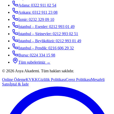
Adana
:
0322 911 02 54
Ankara
:
0312 911 23 08
İzmir
:
0232 329 09 10
İstanbul – Esenler
:
0212 993 01 49
İstanbul – Şirinevler
:
0212 993 02 51
İstanbul – Beylikdüzü
:
0212 993 01 49
İstanbul – Pendik
:
0216 606 29 32
Bursa
:
0224 334 15 98
Tüm şubelerimiz →
©
2026
Asya Akademi
. Tüm hakları saklıdır.
Online Ödeme
KVKK
Gizlilik Politikası
Çerez Politikası
Mesafeli
Satış
İptal & İade