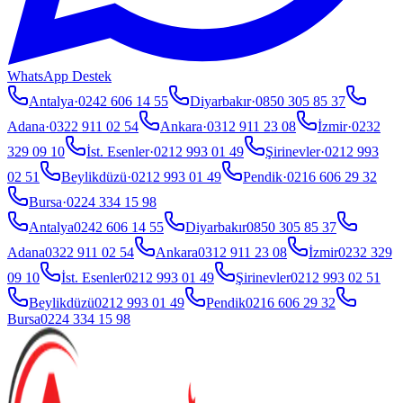
WhatsApp Destek
Antalya
·
0242 606 14 55
Diyarbakır
·
0850 305 85 37
Adana
·
0322 911 02 54
Ankara
·
0312 911 23 08
İzmir
·
0232
329 09 10
İst. Esenler
·
0212 993 01 49
Şirinevler
·
0212 993
02 51
Beylikdüzü
·
0212 993 01 49
Pendik
·
0216 606 29 32
Bursa
·
0224 334 15 98
Antalya
0242 606 14 55
Diyarbakır
0850 305 85 37
Adana
0322 911 02 54
Ankara
0312 911 23 08
İzmir
0232 329
09 10
İst. Esenler
0212 993 01 49
Şirinevler
0212 993 02 51
Beylikdüzü
0212 993 01 49
Pendik
0216 606 29 32
Bursa
0224 334 15 98