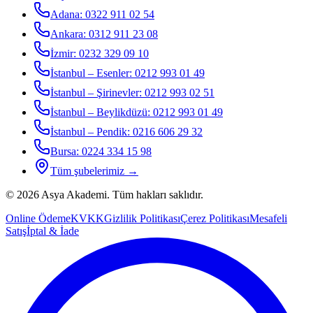
Adana
:
0322 911 02 54
Ankara
:
0312 911 23 08
İzmir
:
0232 329 09 10
İstanbul – Esenler
:
0212 993 01 49
İstanbul – Şirinevler
:
0212 993 02 51
İstanbul – Beylikdüzü
:
0212 993 01 49
İstanbul – Pendik
:
0216 606 29 32
Bursa
:
0224 334 15 98
Tüm şubelerimiz →
©
2026
Asya Akademi
. Tüm hakları saklıdır.
Online Ödeme
KVKK
Gizlilik Politikası
Çerez Politikası
Mesafeli
Satış
İptal & İade