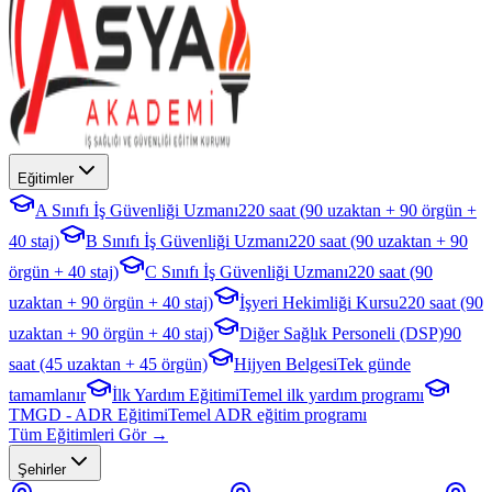
Eğitimler
A Sınıfı İş Güvenliği Uzmanı
220 saat (90 uzaktan + 90 örgün +
40 staj)
B Sınıfı İş Güvenliği Uzmanı
220 saat (90 uzaktan + 90
örgün + 40 staj)
C Sınıfı İş Güvenliği Uzmanı
220 saat (90
uzaktan + 90 örgün + 40 staj)
İşyeri Hekimliği Kursu
220 saat (90
uzaktan + 90 örgün + 40 staj)
Diğer Sağlık Personeli (DSP)
90
saat (45 uzaktan + 45 örgün)
Hijyen Belgesi
Tek günde
tamamlanır
İlk Yardım Eğitimi
Temel ilk yardım programı
TMGD - ADR Eğitimi
Temel ADR eğitim programı
Tüm Eğitimleri Gör →
Şehirler