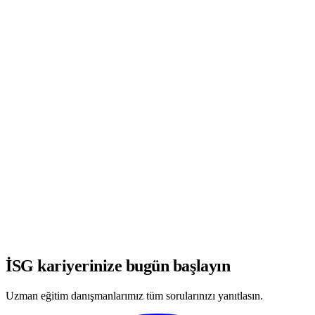
WhatsApp'ta Görüşmeye Başla
İSG kariyerinize bugün başlayın
Uzman eğitim danışmanlarımız tüm sorularınızı yanıtlasın.