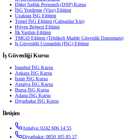
Diğer Sağlık Personeli (DSP) Kursu
İSG Yenileme (Vize) Eğitimi
Uzaktan İSG Eğitimi
Temel İSG Eğitimi (Çalışanlar İçin)
Hijyen Belgesi Eğitimi
İlk Yardım Eğitimi
TMGD Eğitimi (Tehlikeli Madde Güvenlik Danışmanı)
İş Güvenliği Uzmanlığı (İSG) Eğitimi
İş Güvenliği Kursu
İstanbul
İSG Kursu
Ankara
İSG Kursu
İzmir
İSG Kursu
Antalya
İSG Kursu
Bursa
İSG Kursu
Adana
İSG Kursu
Diyarbakır
İSG Kursu
İletişim
Antalya
:
0242 606 14 55
Diyarbakır
:
0850 305 85 37