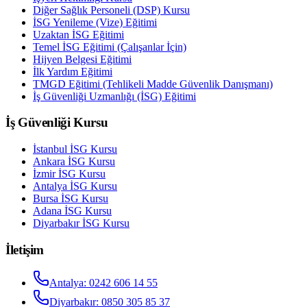
Diğer Sağlık Personeli (DSP) Kursu
İSG Yenileme (Vize) Eğitimi
Uzaktan İSG Eğitimi
Temel İSG Eğitimi (Çalışanlar İçin)
Hijyen Belgesi Eğitimi
İlk Yardım Eğitimi
TMGD Eğitimi (Tehlikeli Madde Güvenlik Danışmanı)
İş Güvenliği Uzmanlığı (İSG) Eğitimi
İş Güvenliği Kursu
İstanbul
İSG Kursu
Ankara
İSG Kursu
İzmir
İSG Kursu
Antalya
İSG Kursu
Bursa
İSG Kursu
Adana
İSG Kursu
Diyarbakır
İSG Kursu
İletişim
Antalya
:
0242 606 14 55
Diyarbakır
:
0850 305 85 37