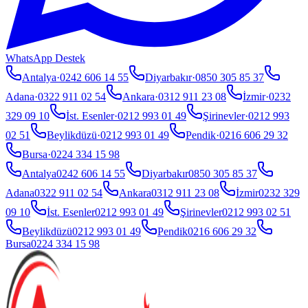
WhatsApp Destek
Antalya
·
0242 606 14 55
Diyarbakır
·
0850 305 85 37
Adana
·
0322 911 02 54
Ankara
·
0312 911 23 08
İzmir
·
0232
329 09 10
İst. Esenler
·
0212 993 01 49
Şirinevler
·
0212 993
02 51
Beylikdüzü
·
0212 993 01 49
Pendik
·
0216 606 29 32
Bursa
·
0224 334 15 98
Antalya
0242 606 14 55
Diyarbakır
0850 305 85 37
Adana
0322 911 02 54
Ankara
0312 911 23 08
İzmir
0232 329
09 10
İst. Esenler
0212 993 01 49
Şirinevler
0212 993 02 51
Beylikdüzü
0212 993 01 49
Pendik
0216 606 29 32
Bursa
0224 334 15 98