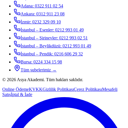
Adana
:
0322 911 02 54
Ankara
:
0312 911 23 08
İzmir
:
0232 329 09 10
İstanbul – Esenler
:
0212 993 01 49
İstanbul – Şirinevler
:
0212 993 02 51
İstanbul – Beylikdüzü
:
0212 993 01 49
İstanbul – Pendik
:
0216 606 29 32
Bursa
:
0224 334 15 98
Tüm şubelerimiz →
©
2026
Asya Akademi
. Tüm hakları saklıdır.
Online Ödeme
KVKK
Gizlilik Politikası
Çerez Politikası
Mesafeli
Satış
İptal & İade