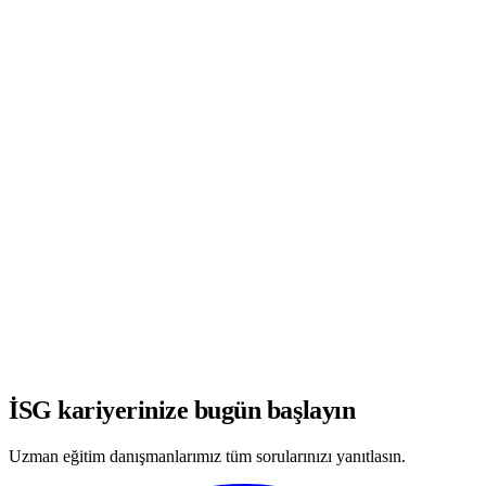
WhatsApp'ta Görüşmeye Başla
İSG kariyerinize bugün başlayın
Uzman eğitim danışmanlarımız tüm sorularınızı yanıtlasın.