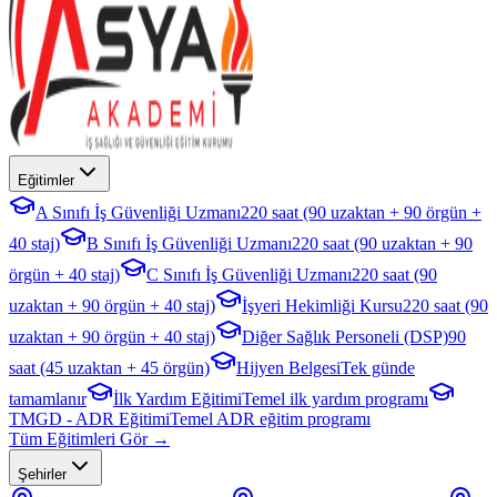
Eğitimler
A Sınıfı İş Güvenliği Uzmanı
220 saat (90 uzaktan + 90 örgün +
40 staj)
B Sınıfı İş Güvenliği Uzmanı
220 saat (90 uzaktan + 90
örgün + 40 staj)
C Sınıfı İş Güvenliği Uzmanı
220 saat (90
uzaktan + 90 örgün + 40 staj)
İşyeri Hekimliği Kursu
220 saat (90
uzaktan + 90 örgün + 40 staj)
Diğer Sağlık Personeli (DSP)
90
saat (45 uzaktan + 45 örgün)
Hijyen Belgesi
Tek günde
tamamlanır
İlk Yardım Eğitimi
Temel ilk yardım programı
TMGD - ADR Eğitimi
Temel ADR eğitim programı
Tüm Eğitimleri Gör →
Şehirler