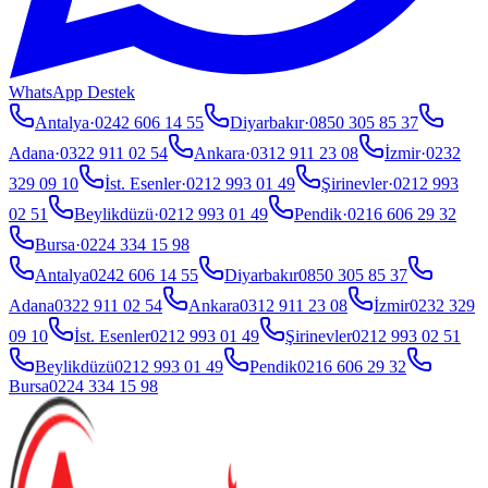
WhatsApp Destek
Antalya
·
0242 606 14 55
Diyarbakır
·
0850 305 85 37
Adana
·
0322 911 02 54
Ankara
·
0312 911 23 08
İzmir
·
0232
329 09 10
İst. Esenler
·
0212 993 01 49
Şirinevler
·
0212 993
02 51
Beylikdüzü
·
0212 993 01 49
Pendik
·
0216 606 29 32
Bursa
·
0224 334 15 98
Antalya
0242 606 14 55
Diyarbakır
0850 305 85 37
Adana
0322 911 02 54
Ankara
0312 911 23 08
İzmir
0232 329
09 10
İst. Esenler
0212 993 01 49
Şirinevler
0212 993 02 51
Beylikdüzü
0212 993 01 49
Pendik
0216 606 29 32
Bursa
0224 334 15 98