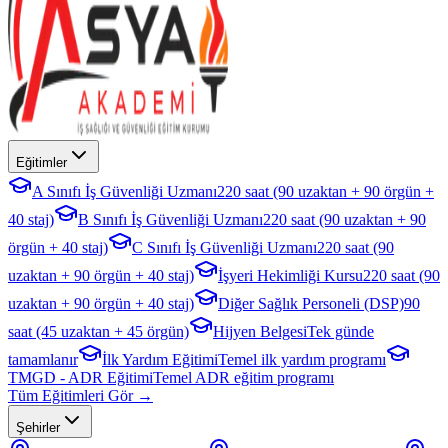
Eğitimler
A Sınıfı İş Güvenliği Uzmanı
220 saat (90 uzaktan + 90 örgün +
40 staj)
B Sınıfı İş Güvenliği Uzmanı
220 saat (90 uzaktan + 90
örgün + 40 staj)
C Sınıfı İş Güvenliği Uzmanı
220 saat (90
uzaktan + 90 örgün + 40 staj)
İşyeri Hekimliği Kursu
220 saat (90
uzaktan + 90 örgün + 40 staj)
Diğer Sağlık Personeli (DSP)
90
saat (45 uzaktan + 45 örgün)
Hijyen Belgesi
Tek günde
tamamlanır
İlk Yardım Eğitimi
Temel ilk yardım programı
TMGD - ADR Eğitimi
Temel ADR eğitim programı
Tüm Eğitimleri Gör →
Şehirler