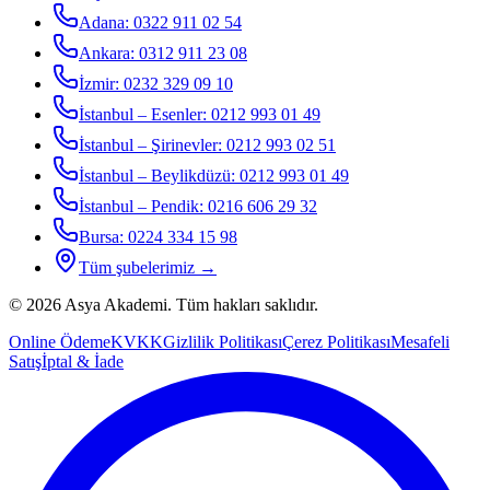
Adana
:
0322 911 02 54
Ankara
:
0312 911 23 08
İzmir
:
0232 329 09 10
İstanbul – Esenler
:
0212 993 01 49
İstanbul – Şirinevler
:
0212 993 02 51
İstanbul – Beylikdüzü
:
0212 993 01 49
İstanbul – Pendik
:
0216 606 29 32
Bursa
:
0224 334 15 98
Tüm şubelerimiz →
©
2026
Asya Akademi
. Tüm hakları saklıdır.
Online Ödeme
KVKK
Gizlilik Politikası
Çerez Politikası
Mesafeli
Satış
İptal & İade