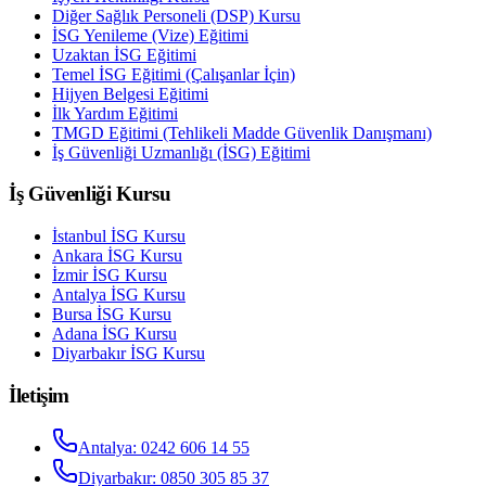
Diğer Sağlık Personeli (DSP) Kursu
İSG Yenileme (Vize) Eğitimi
Uzaktan İSG Eğitimi
Temel İSG Eğitimi (Çalışanlar İçin)
Hijyen Belgesi Eğitimi
İlk Yardım Eğitimi
TMGD Eğitimi (Tehlikeli Madde Güvenlik Danışmanı)
İş Güvenliği Uzmanlığı (İSG) Eğitimi
İş Güvenliği Kursu
İstanbul
İSG Kursu
Ankara
İSG Kursu
İzmir
İSG Kursu
Antalya
İSG Kursu
Bursa
İSG Kursu
Adana
İSG Kursu
Diyarbakır
İSG Kursu
İletişim
Antalya
:
0242 606 14 55
Diyarbakır
:
0850 305 85 37