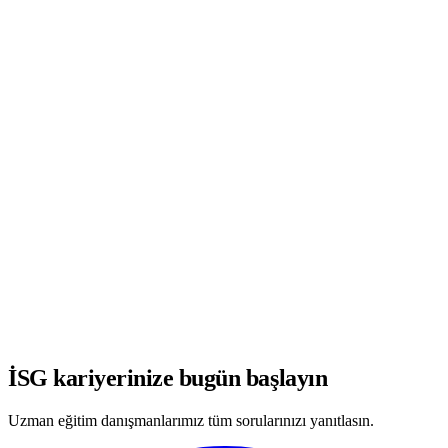
WhatsApp'ta Görüşmeye Başla
İSG kariyerinize bugün başlayın
Uzman eğitim danışmanlarımız tüm sorularınızı yanıtlasın.