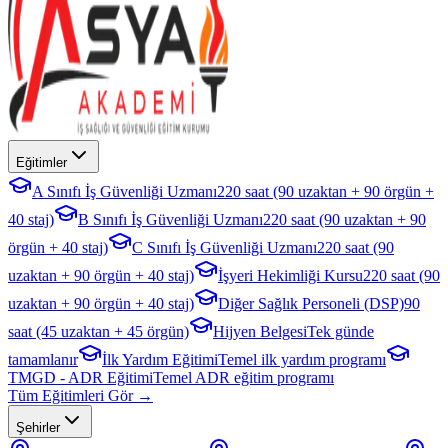
Eğitimler
A Sınıfı İş Güvenliği Uzmanı
220 saat (90 uzaktan + 90 örgün +
40 staj)
B Sınıfı İş Güvenliği Uzmanı
220 saat (90 uzaktan + 90
örgün + 40 staj)
C Sınıfı İş Güvenliği Uzmanı
220 saat (90
uzaktan + 90 örgün + 40 staj)
İşyeri Hekimliği Kursu
220 saat (90
uzaktan + 90 örgün + 40 staj)
Diğer Sağlık Personeli (DSP)
90
saat (45 uzaktan + 45 örgün)
Hijyen Belgesi
Tek günde
tamamlanır
İlk Yardım Eğitimi
Temel ilk yardım programı
TMGD - ADR Eğitimi
Temel ADR eğitim programı
Tüm Eğitimleri Gör →
Şehirler