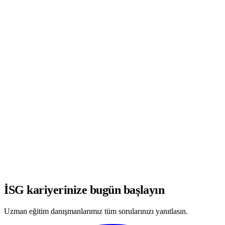
WhatsApp'ta Görüşmeye Başla
İSG kariyerinize bugün başlayın
Uzman eğitim danışmanlarımız tüm sorularınızı yanıtlasın.