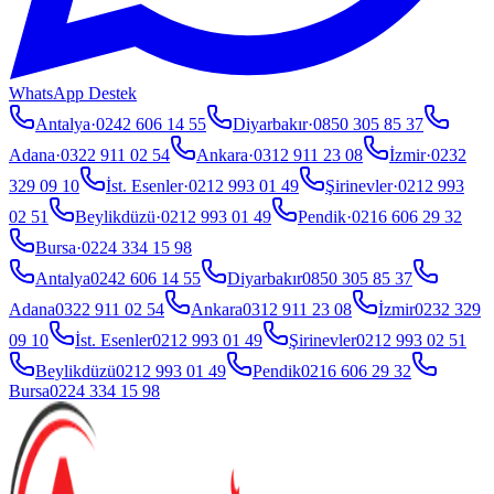
WhatsApp Destek
Antalya
·
0242 606 14 55
Diyarbakır
·
0850 305 85 37
Adana
·
0322 911 02 54
Ankara
·
0312 911 23 08
İzmir
·
0232
329 09 10
İst. Esenler
·
0212 993 01 49
Şirinevler
·
0212 993
02 51
Beylikdüzü
·
0212 993 01 49
Pendik
·
0216 606 29 32
Bursa
·
0224 334 15 98
Antalya
0242 606 14 55
Diyarbakır
0850 305 85 37
Adana
0322 911 02 54
Ankara
0312 911 23 08
İzmir
0232 329
09 10
İst. Esenler
0212 993 01 49
Şirinevler
0212 993 02 51
Beylikdüzü
0212 993 01 49
Pendik
0216 606 29 32
Bursa
0224 334 15 98