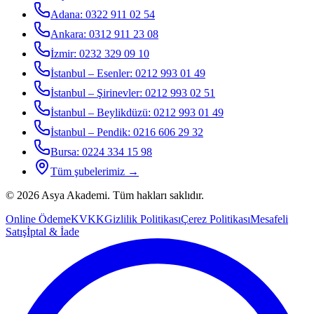
Adana
:
0322 911 02 54
Ankara
:
0312 911 23 08
İzmir
:
0232 329 09 10
İstanbul – Esenler
:
0212 993 01 49
İstanbul – Şirinevler
:
0212 993 02 51
İstanbul – Beylikdüzü
:
0212 993 01 49
İstanbul – Pendik
:
0216 606 29 32
Bursa
:
0224 334 15 98
Tüm şubelerimiz →
©
2026
Asya Akademi
. Tüm hakları saklıdır.
Online Ödeme
KVKK
Gizlilik Politikası
Çerez Politikası
Mesafeli
Satış
İptal & İade