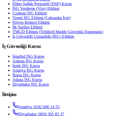
Diğer Sağlık Personeli (DSP) Kursu
İSG Yenileme (Vize) Eğitimi
Uzaktan İSG Eğitimi
Temel İSG Eğitimi (Çalışanlar İçin)
Hijyen Belgesi Eğitimi
İlk Yardım Eğitimi
TMGD Eğitimi (Tehlikeli Madde Güvenlik Danışmanı)
İş Güvenliği Uzmanlığı (İSG) Eğitimi
İş Güvenliği Kursu
İstanbul
İSG Kursu
Ankara
İSG Kursu
İzmir
İSG Kursu
Antalya
İSG Kursu
Bursa
İSG Kursu
Adana
İSG Kursu
Diyarbakır
İSG Kursu
İletişim
Antalya
:
0242 606 14 55
Diyarbakır
:
0850 305 85 37