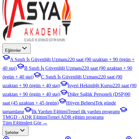
Eğitimler
A Sınıfı İş Güvenliği Uzmanı
220 saat (90 uzaktan + 90 örgün +
40 staj)
B Sınıfı İş Güvenliği Uzmanı
220 saat (90 uzaktan + 90
örgün + 40 staj)
C Sınıfı İş Güvenliği Uzmanı
220 saat (90
uzaktan + 90 örgün + 40 staj)
İşyeri Hekimliği Kursu
220 saat (90
uzaktan + 90 örgün + 40 staj)
Diğer Sağlık Personeli (DSP)
90
saat (45 uzaktan + 45 örgün)
Hijyen Belgesi
Tek günde
tamamlanır
İlk Yardım Eğitimi
Temel ilk yardım programı
TMGD - ADR Eğitimi
Temel ADR eğitim programı
Tüm Eğitimleri Gör →
Şehirler