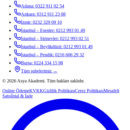
Adana
:
0322 911 02 54
Ankara
:
0312 911 23 08
İzmir
:
0232 329 09 10
İstanbul – Esenler
:
0212 993 01 49
İstanbul – Şirinevler
:
0212 993 02 51
İstanbul – Beylikdüzü
:
0212 993 01 49
İstanbul – Pendik
:
0216 606 29 32
Bursa
:
0224 334 15 98
Tüm şubelerimiz →
©
2026
Asya Akademi
. Tüm hakları saklıdır.
Online Ödeme
KVKK
Gizlilik Politikası
Çerez Politikası
Mesafeli
Satış
İptal & İade