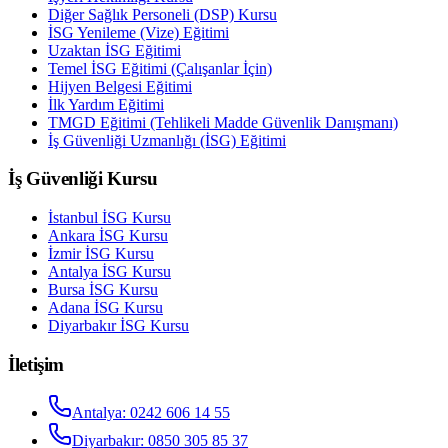
Diğer Sağlık Personeli (DSP) Kursu
İSG Yenileme (Vize) Eğitimi
Uzaktan İSG Eğitimi
Temel İSG Eğitimi (Çalışanlar İçin)
Hijyen Belgesi Eğitimi
İlk Yardım Eğitimi
TMGD Eğitimi (Tehlikeli Madde Güvenlik Danışmanı)
İş Güvenliği Uzmanlığı (İSG) Eğitimi
İş Güvenliği Kursu
İstanbul
İSG Kursu
Ankara
İSG Kursu
İzmir
İSG Kursu
Antalya
İSG Kursu
Bursa
İSG Kursu
Adana
İSG Kursu
Diyarbakır
İSG Kursu
İletişim
Antalya
:
0242 606 14 55
Diyarbakır
:
0850 305 85 37