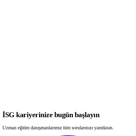
WhatsApp'ta Görüşmeye Başla
İSG kariyerinize bugün başlayın
Uzman eğitim danışmanlarımız tüm sorularınızı yanıtlasın.