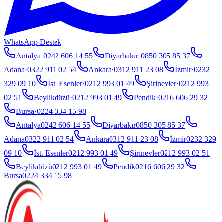
WhatsApp Destek
Antalya
·
0242 606 14 55
Diyarbakır
·
0850 305 85 37
Adana
·
0322 911 02 54
Ankara
·
0312 911 23 08
İzmir
·
0232
329 09 10
İst. Esenler
·
0212 993 01 49
Şirinevler
·
0212 993
02 51
Beylikdüzü
·
0212 993 01 49
Pendik
·
0216 606 29 32
Bursa
·
0224 334 15 98
Antalya
0242 606 14 55
Diyarbakır
0850 305 85 37
Adana
0322 911 02 54
Ankara
0312 911 23 08
İzmir
0232 329
09 10
İst. Esenler
0212 993 01 49
Şirinevler
0212 993 02 51
Beylikdüzü
0212 993 01 49
Pendik
0216 606 29 32
Bursa
0224 334 15 98