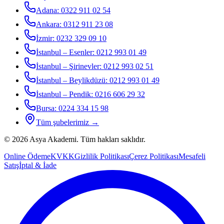
Adana
:
0322 911 02 54
Ankara
:
0312 911 23 08
İzmir
:
0232 329 09 10
İstanbul – Esenler
:
0212 993 01 49
İstanbul – Şirinevler
:
0212 993 02 51
İstanbul – Beylikdüzü
:
0212 993 01 49
İstanbul – Pendik
:
0216 606 29 32
Bursa
:
0224 334 15 98
Tüm şubelerimiz →
©
2026
Asya Akademi
. Tüm hakları saklıdır.
Online Ödeme
KVKK
Gizlilik Politikası
Çerez Politikası
Mesafeli
Satış
İptal & İade