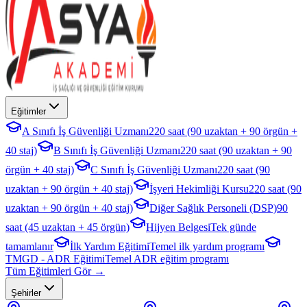
Eğitimler
A Sınıfı İş Güvenliği Uzmanı
220 saat (90 uzaktan + 90 örgün +
40 staj)
B Sınıfı İş Güvenliği Uzmanı
220 saat (90 uzaktan + 90
örgün + 40 staj)
C Sınıfı İş Güvenliği Uzmanı
220 saat (90
uzaktan + 90 örgün + 40 staj)
İşyeri Hekimliği Kursu
220 saat (90
uzaktan + 90 örgün + 40 staj)
Diğer Sağlık Personeli (DSP)
90
saat (45 uzaktan + 45 örgün)
Hijyen Belgesi
Tek günde
tamamlanır
İlk Yardım Eğitimi
Temel ilk yardım programı
TMGD - ADR Eğitimi
Temel ADR eğitim programı
Tüm Eğitimleri Gör →
Şehirler