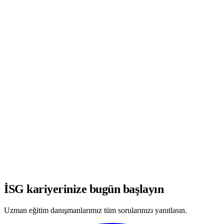
WhatsApp'ta Görüşmeye Başla
İSG kariyerinize bugün başlayın
Uzman eğitim danışmanlarımız tüm sorularınızı yanıtlasın.