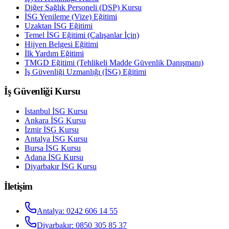
Diğer Sağlık Personeli (DSP) Kursu
İSG Yenileme (Vize) Eğitimi
Uzaktan İSG Eğitimi
Temel İSG Eğitimi (Çalışanlar İçin)
Hijyen Belgesi Eğitimi
İlk Yardım Eğitimi
TMGD Eğitimi (Tehlikeli Madde Güvenlik Danışmanı)
İş Güvenliği Uzmanlığı (İSG) Eğitimi
İş Güvenliği Kursu
İstanbul
İSG Kursu
Ankara
İSG Kursu
İzmir
İSG Kursu
Antalya
İSG Kursu
Bursa
İSG Kursu
Adana
İSG Kursu
Diyarbakır
İSG Kursu
İletişim
Antalya
:
0242 606 14 55
Diyarbakır
:
0850 305 85 37