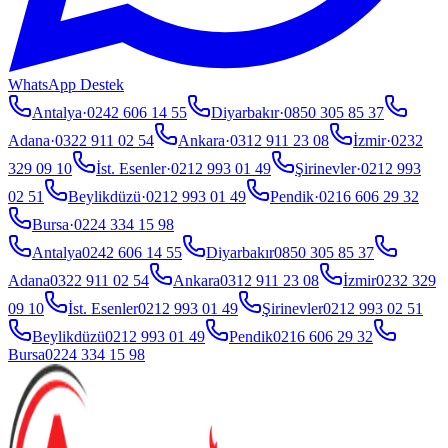
WhatsApp Destek
Antalya
·
0242 606 14 55
Diyarbakır
·
0850 305 85 37
Adana
·
0322 911 02 54
Ankara
·
0312 911 23 08
İzmir
·
0232
329 09 10
İst. Esenler
·
0212 993 01 49
Şirinevler
·
0212 993
02 51
Beylikdüzü
·
0212 993 01 49
Pendik
·
0216 606 29 32
Bursa
·
0224 334 15 98
Antalya
0242 606 14 55
Diyarbakır
0850 305 85 37
Adana
0322 911 02 54
Ankara
0312 911 23 08
İzmir
0232 329
09 10
İst. Esenler
0212 993 01 49
Şirinevler
0212 993 02 51
Beylikdüzü
0212 993 01 49
Pendik
0216 606 29 32
Bursa
0224 334 15 98