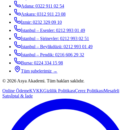
Adana
:
0322 911 02 54
Ankara
:
0312 911 23 08
İzmir
:
0232 329 09 10
İstanbul – Esenler
:
0212 993 01 49
İstanbul – Şirinevler
:
0212 993 02 51
İstanbul – Beylikdüzü
:
0212 993 01 49
İstanbul – Pendik
:
0216 606 29 32
Bursa
:
0224 334 15 98
Tüm şubelerimiz →
©
2026
Asya Akademi
. Tüm hakları saklıdır.
Online Ödeme
KVKK
Gizlilik Politikası
Çerez Politikası
Mesafeli
Satış
İptal & İade