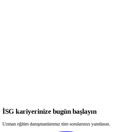
WhatsApp'ta Görüşmeye Başla
İSG kariyerinize bugün başlayın
Uzman eğitim danışmanlarımız tüm sorularınızı yanıtlasın.