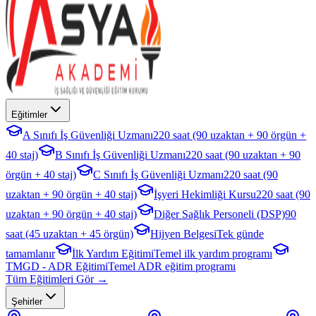
Eğitimler
A Sınıfı İş Güvenliği Uzmanı
220 saat (90 uzaktan + 90 örgün +
40 staj)
B Sınıfı İş Güvenliği Uzmanı
220 saat (90 uzaktan + 90
örgün + 40 staj)
C Sınıfı İş Güvenliği Uzmanı
220 saat (90
uzaktan + 90 örgün + 40 staj)
İşyeri Hekimliği Kursu
220 saat (90
uzaktan + 90 örgün + 40 staj)
Diğer Sağlık Personeli (DSP)
90
saat (45 uzaktan + 45 örgün)
Hijyen Belgesi
Tek günde
tamamlanır
İlk Yardım Eğitimi
Temel ilk yardım programı
TMGD - ADR Eğitimi
Temel ADR eğitim programı
Tüm Eğitimleri Gör →
Şehirler