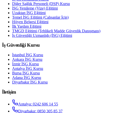
Diğer Sağlık Personeli (DSP) Kursu
İSG Yenileme (Vize) Eğitimi
Uzaktan İSG Eğitimi
Temel İSG Eğitimi (Çalışanlar İçin)
Hijyen Belgesi Eğitimi
İlk Yardım Eğitimi
TMGD Eğitimi (Tehlikeli Madde Güvenlik Danışmanı)
İş Güvenliği Uzmanlığı (İSG) Eğitimi
İş Güvenliği Kursu
İstanbul
İSG Kursu
Ankara
İSG Kursu
İzmir
İSG Kursu
Antalya
İSG Kursu
Bursa
İSG Kursu
Adana
İSG Kursu
Diyarbakır
İSG Kursu
İletişim
Antalya
:
0242 606 14 55
Diyarbakır
:
0850 305 85 37