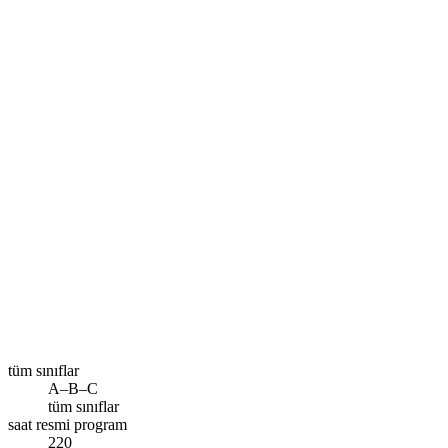
Size en yakın şube
İzmir
Ara
tüm sınıflar
A–B–C
tüm sınıflar
saat resmi program
220