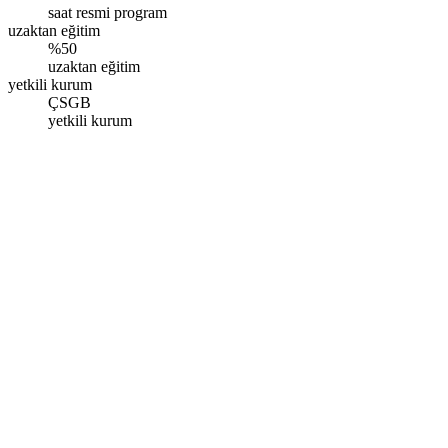
saat resmi program
uzaktan eğitim
%50
uzaktan eğitim
yetkili kurum
ÇSGB
yetkili kurum
İzmir
Şirintepe Mah. 8124 Sok. No:9, Çiğli/İzmir
Pazartesi - Pazar: 09.00 - 17.00