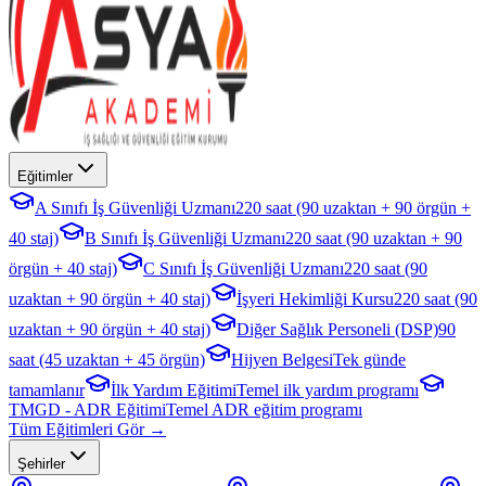
Eğitimler
A Sınıfı İş Güvenliği Uzmanı
220 saat (90 uzaktan + 90 örgün +
40 staj)
B Sınıfı İş Güvenliği Uzmanı
220 saat (90 uzaktan + 90
örgün + 40 staj)
C Sınıfı İş Güvenliği Uzmanı
220 saat (90
uzaktan + 90 örgün + 40 staj)
İşyeri Hekimliği Kursu
220 saat (90
uzaktan + 90 örgün + 40 staj)
Diğer Sağlık Personeli (DSP)
90
saat (45 uzaktan + 45 örgün)
Hijyen Belgesi
Tek günde
tamamlanır
İlk Yardım Eğitimi
Temel ilk yardım programı
TMGD - ADR Eğitimi
Temel ADR eğitim programı
Tüm Eğitimleri Gör →
Şehirler