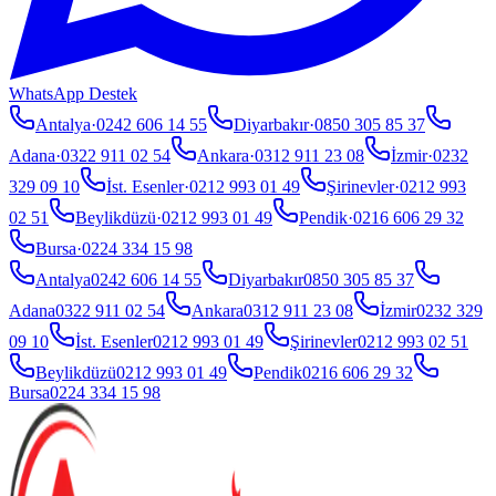
WhatsApp Destek
Antalya
·
0242 606 14 55
Diyarbakır
·
0850 305 85 37
Adana
·
0322 911 02 54
Ankara
·
0312 911 23 08
İzmir
·
0232
329 09 10
İst. Esenler
·
0212 993 01 49
Şirinevler
·
0212 993
02 51
Beylikdüzü
·
0212 993 01 49
Pendik
·
0216 606 29 32
Bursa
·
0224 334 15 98
Antalya
0242 606 14 55
Diyarbakır
0850 305 85 37
Adana
0322 911 02 54
Ankara
0312 911 23 08
İzmir
0232 329
09 10
İst. Esenler
0212 993 01 49
Şirinevler
0212 993 02 51
Beylikdüzü
0212 993 01 49
Pendik
0216 606 29 32
Bursa
0224 334 15 98