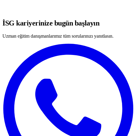
WhatsApp'ta Görüşmeye Başla
İSG kariyerinize bugün başlayın
Uzman eğitim danışmanlarımız tüm sorularınızı yanıtlasın.