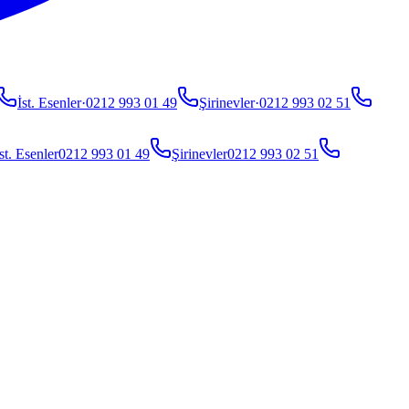
İst. Esenler
·
0212 993 01 49
Şirinevler
·
0212 993 02 51
st. Esenler
0212 993 01 49
Şirinevler
0212 993 02 51