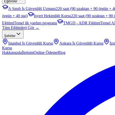
Eğitimler
A Sınıfı İş Güvenliği Uzmanı
220 saat (90 uzaktan + 90 örgün + 40
örgün + 40 staj)
İşyeri Hekimliği Kursu
220 saat (90 uzaktan + 90 
Eğitimi
Temel ilk yardım programı
TMGD - ADR Eğitimi
Temel A
Tüm Eğitimleri Gör →
Şehirler
İstanbul
İş Güvenliği Kursu
Ankara
İş Güvenliği Kursu
İzm
Kursu
Hakkımızda
İletişim
Online Ödeme
Blog