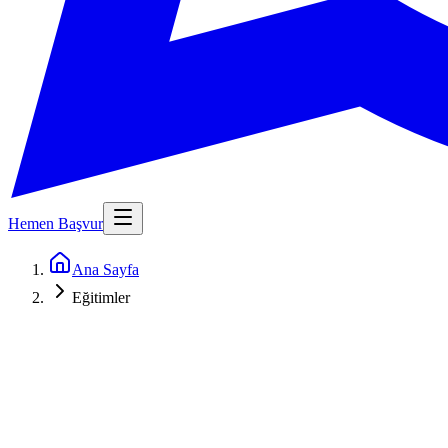
Hemen Başvur
Ana Sayfa
Eğitimler