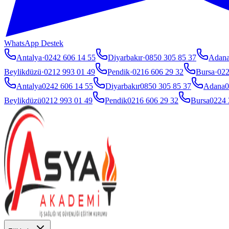
WhatsApp Destek
Antalya
·
0242 606 14 55
Diyarbakır
·
0850 305 85 37
Adan
Beylikdüzü
·
0212 993 01 49
Pendik
·
0216 606 29 32
Bursa
·
022
Antalya
0242 606 14 55
Diyarbakır
0850 305 85 37
Adana
0
Beylikdüzü
0212 993 01 49
Pendik
0216 606 29 32
Bursa
0224 