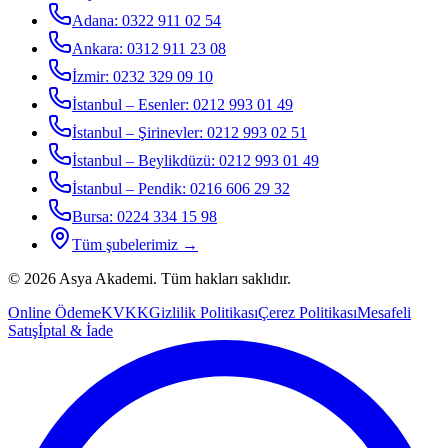
Adana
:
0322 911 02 54
Ankara
:
0312 911 23 08
İzmir
:
0232 329 09 10
İstanbul – Esenler
:
0212 993 01 49
İstanbul – Şirinevler
:
0212 993 02 51
İstanbul – Beylikdüzü
:
0212 993 01 49
İstanbul – Pendik
:
0216 606 29 32
Bursa
:
0224 334 15 98
Tüm şubelerimiz →
©
2026
Asya Akademi
. Tüm hakları saklıdır.
Online Ödeme
KVKK
Gizlilik Politikası
Çerez Politikası
Mesafeli
Satış
İptal & İade