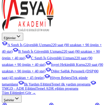
Eğitimler
A Sınıfı İş Güvenliği Uzmanı
220 saat (90 uzaktan + 90 örgün +
40 staj)
B Sınıfı İş Güvenliği Uzmanı
220 saat (90 uzaktan + 90
örgün + 40 staj)
C Sınıfı İş Güvenliği Uzmanı
220 saat (90
uzaktan + 90 örgün + 40 staj)
İşyeri Hekimliği Kursu
220 saat (90
uzaktan + 90 örgün + 40 staj)
Diğer Sağlık Personeli (DSP)
90
saat (45 uzaktan + 45 örgün)
Hijyen Belgesi
Tek günde
tamamlanır
İlk Yardım Eğitimi
Temel ilk yardım programı
TMGD - ADR Eğitimi
Temel ADR eğitim programı
Tüm Eğitimleri Gör →
Şehirler