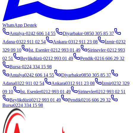
WhatsApp Destek
Antalya
·
0242 606 14 55
Diyarbakır
·
0850 305 85 37
Adana
·
0322 911 02 54
Ankara
·
0312 911 23 08
İzmir
·
0232
329 09 10
İst. Esenler
·
0212 993 01 49
Şirinevler
·
0212 993
02 51
Beylikdüzü
·
0212 993 01 49
Pendik
·
0216 606 29 32
Bursa
·
0224 334 15 98
Antalya
0242 606 14 55
Diyarbakır
0850 305 85 37
Adana
0322 911 02 54
Ankara
0312 911 23 08
İzmir
0232 329
09 10
İst. Esenler
0212 993 01 49
Şirinevler
0212 993 02 51
Beylikdüzü
0212 993 01 49
Pendik
0216 606 29 32
Bursa
0224 334 15 98