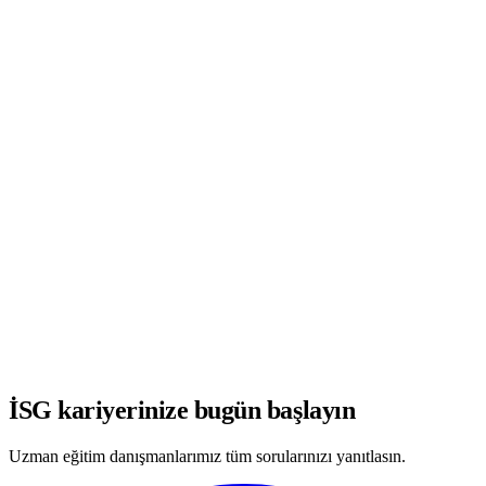
WhatsApp'ta Görüşmeye Başla
İSG kariyerinize bugün başlayın
Uzman eğitim danışmanlarımız tüm sorularınızı yanıtlasın.