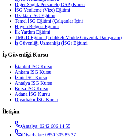
Diğer Sağlık Personeli (DSP) Kursu
İSG Yenileme (Vize) Eğitimi
Uzaktan İSG Eğitimi
Temel İSG Eğitimi (Çalışanlar İçin)
Hijyen Belgesi Eğitimi
İlk Yardım Eğitimi
TMGD Eğitimi (Tehlikeli Madde Güvenlik Danışmanı)
İş Güvenliği Uzmanlığı (İSG) Eğitimi
İş Güvenliği Kursu
İstanbul
İSG Kursu
Ankara
İSG Kursu
İzmir
İSG Kursu
Antalya
İSG Kursu
Bursa
İSG Kursu
Adana
İSG Kursu
Diyarbakır
İSG Kursu
İletişim
Antalya
:
0242 606 14 55
Diyarbakır
:
0850 305 85 37