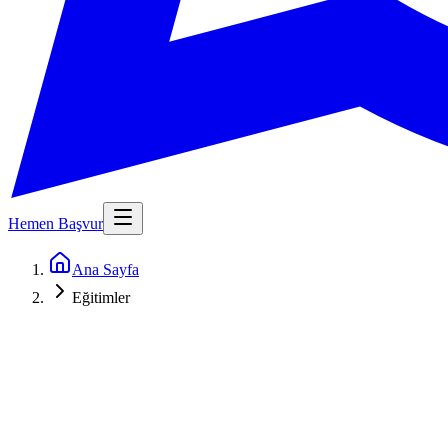
Hemen Başvur
Ana Sayfa
Eğitimler