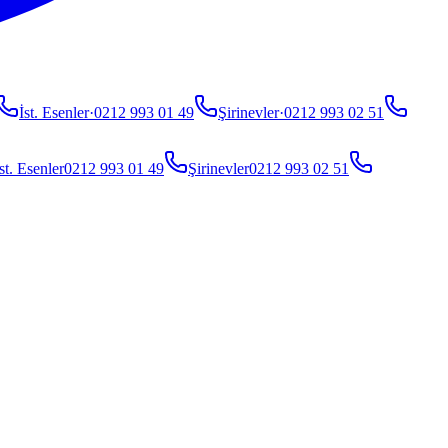
İst. Esenler
·
0212 993 01 49
Şirinevler
·
0212 993 02 51
st. Esenler
0212 993 01 49
Şirinevler
0212 993 02 51