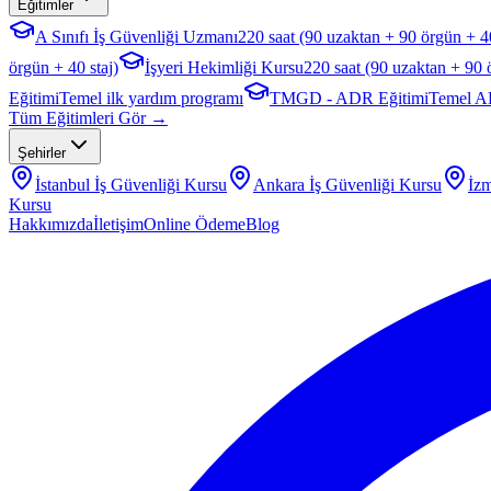
Eğitimler
A Sınıfı İş Güvenliği Uzmanı
220 saat (90 uzaktan + 90 örgün + 40
örgün + 40 staj)
İşyeri Hekimliği Kursu
220 saat (90 uzaktan + 90 
Eğitimi
Temel ilk yardım programı
TMGD - ADR Eğitimi
Temel A
Tüm Eğitimleri Gör →
Şehirler
İstanbul
İş Güvenliği Kursu
Ankara
İş Güvenliği Kursu
İzm
Kursu
Hakkımızda
İletişim
Online Ödeme
Blog