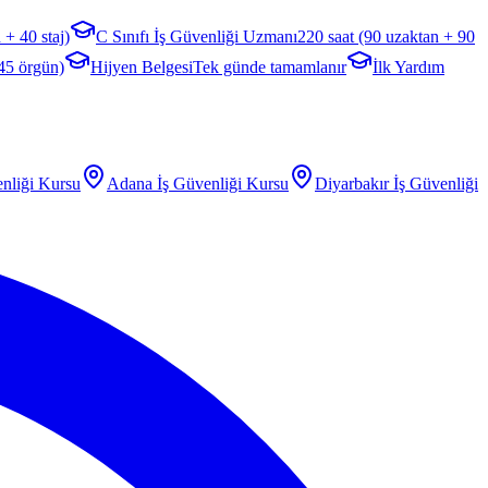
 + 40 staj)
C Sınıfı İş Güvenliği Uzmanı
220 saat (90 uzaktan + 90
 45 örgün)
Hijyen Belgesi
Tek günde tamamlanır
İlk Yardım
nliği Kursu
Adana
İş Güvenliği Kursu
Diyarbakır
İş Güvenliği