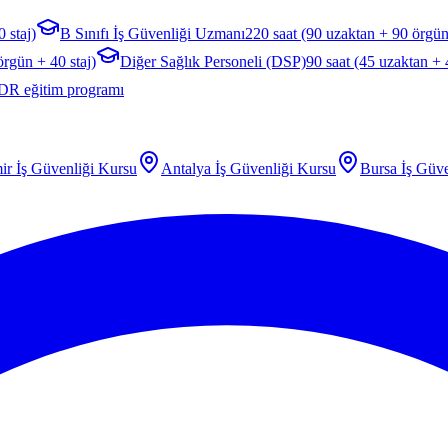
 staj)
B Sınıfı İş Güvenliği Uzmanı
220 saat (90 uzaktan + 90 örgün
örgün + 40 staj)
Diğer Sağlık Personeli (DSP)
90 saat (45 uzaktan +
DR eğitim programı
ir
İş Güvenliği Kursu
Antalya
İş Güvenliği Kursu
Bursa
İş Güve