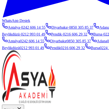
WhatsApp Destek
Antalya
·
0242 606 14 55
Diyarbakır
·
0850 305 85 37
Adan
Beylikdüzü
·
0212 993 01 49
Pendik
·
0216 606 29 32
Bursa
·
022
Antalya
0242 606 14 55
Diyarbakır
0850 305 85 37
Adana
0
Beylikdüzü
0212 993 01 49
Pendik
0216 606 29 32
Bursa
0224 