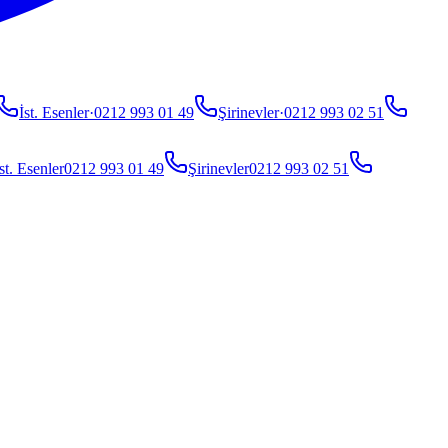
İst. Esenler
·
0212 993 01 49
Şirinevler
·
0212 993 02 51
st. Esenler
0212 993 01 49
Şirinevler
0212 993 02 51