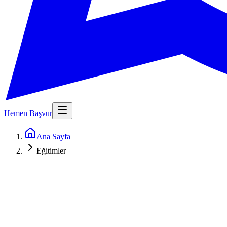
Hemen Başvur
Ana Sayfa
Eğitimler