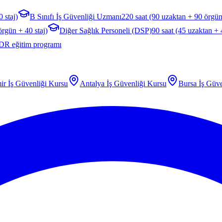
 staj)
B Sınıfı İş Güvenliği Uzmanı
220 saat (90 uzaktan + 90 örgün
örgün + 40 staj)
Diğer Sağlık Personeli (DSP)
90 saat (45 uzaktan +
DR eğitim programı
ir
İş Güvenliği Kursu
Antalya
İş Güvenliği Kursu
Bursa
İş Güve