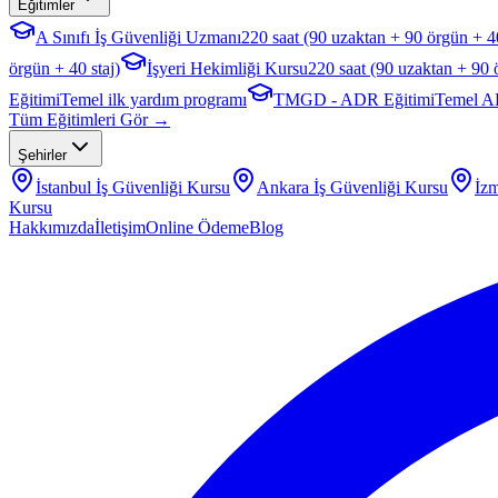
Eğitimler
A Sınıfı İş Güvenliği Uzmanı
220 saat (90 uzaktan + 90 örgün + 40
örgün + 40 staj)
İşyeri Hekimliği Kursu
220 saat (90 uzaktan + 90 
Eğitimi
Temel ilk yardım programı
TMGD - ADR Eğitimi
Temel A
Tüm Eğitimleri Gör →
Şehirler
İstanbul
İş Güvenliği Kursu
Ankara
İş Güvenliği Kursu
İzm
Kursu
Hakkımızda
İletişim
Online Ödeme
Blog