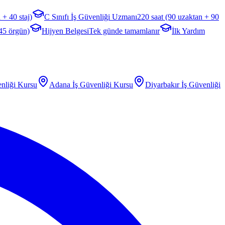
 + 40 staj)
C Sınıfı İş Güvenliği Uzmanı
220 saat (90 uzaktan + 90
 45 örgün)
Hijyen Belgesi
Tek günde tamamlanır
İlk Yardım
nliği Kursu
Adana
İş Güvenliği Kursu
Diyarbakır
İş Güvenliği