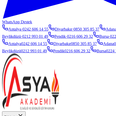
WhatsApp Destek
Antalya
·
0242 606 14 55
Diyarbakır
·
0850 305 85 37
Adan
Beylikdüzü
·
0212 993 01 49
Pendik
·
0216 606 29 32
Bursa
·
022
Antalya
0242 606 14 55
Diyarbakır
0850 305 85 37
Adana
0
Beylikdüzü
0212 993 01 49
Pendik
0216 606 29 32
Bursa
0224 