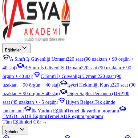
Eğitimler
A Sınıfı İş Güvenliği Uzmanı
220 saat (90 uzaktan + 90 örgün +
40 staj)
B Sınıfı İş Güvenliği Uzmanı
220 saat (90 uzaktan + 90
örgün + 40 staj)
C Sınıfı İş Güvenliği Uzmanı
220 saat (90
uzaktan + 90 örgün + 40 staj)
İşyeri Hekimliği Kursu
220 saat (90
uzaktan + 90 örgün + 40 staj)
Diğer Sağlık Personeli (DSP)
90
saat (45 uzaktan + 45 örgün)
Hijyen Belgesi
Tek günde
tamamlanır
İlk Yardım Eğitimi
Temel ilk yardım programı
TMGD - ADR Eğitimi
Temel ADR eğitim programı
Tüm Eğitimleri Gör →
Şehirler