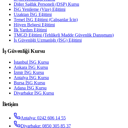
Diğer Sağlık Personeli (DSP) Kursu
İSG Yenileme (Vize) Eğitimi
Uzaktan İSG Eğitimi
Temel İSG Eğitimi (Çalışanlar İçin)
Hijyen Belgesi Eğitimi
İlk Yardım Eğitimi
TMGD Eğitimi (Tehlikeli Madde Güvenlik Danışmanı)
İş Güvenliği Uzmanlığı (İSG) Eğitimi
İş Güvenliği Kursu
İstanbul
İSG Kursu
Ankara
İSG Kursu
İzmir
İSG Kursu
Antalya
İSG Kursu
Bursa
İSG Kursu
Adana
İSG Kursu
Diyarbakır
İSG Kursu
İletişim
Antalya
:
0242 606 14 55
Diyarbakır
:
0850 305 85 37