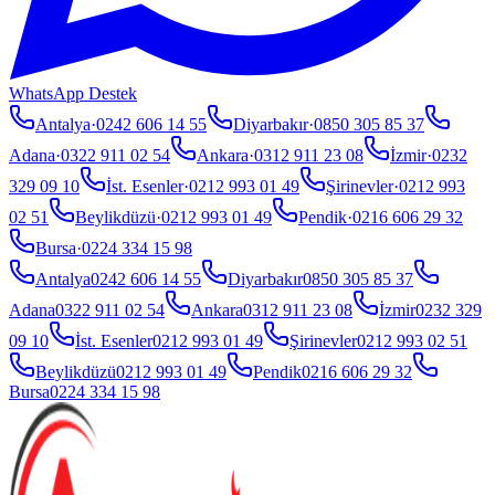
WhatsApp Destek
Antalya
·
0242 606 14 55
Diyarbakır
·
0850 305 85 37
Adana
·
0322 911 02 54
Ankara
·
0312 911 23 08
İzmir
·
0232
329 09 10
İst. Esenler
·
0212 993 01 49
Şirinevler
·
0212 993
02 51
Beylikdüzü
·
0212 993 01 49
Pendik
·
0216 606 29 32
Bursa
·
0224 334 15 98
Antalya
0242 606 14 55
Diyarbakır
0850 305 85 37
Adana
0322 911 02 54
Ankara
0312 911 23 08
İzmir
0232 329
09 10
İst. Esenler
0212 993 01 49
Şirinevler
0212 993 02 51
Beylikdüzü
0212 993 01 49
Pendik
0216 606 29 32
Bursa
0224 334 15 98