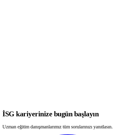
WhatsApp'ta Görüşmeye Başla
İSG kariyerinize bugün başlayın
Uzman eğitim danışmanlarımız tüm sorularınızı yanıtlasın.