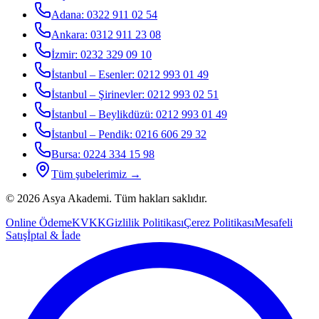
Adana
:
0322 911 02 54
Ankara
:
0312 911 23 08
İzmir
:
0232 329 09 10
İstanbul – Esenler
:
0212 993 01 49
İstanbul – Şirinevler
:
0212 993 02 51
İstanbul – Beylikdüzü
:
0212 993 01 49
İstanbul – Pendik
:
0216 606 29 32
Bursa
:
0224 334 15 98
Tüm şubelerimiz →
©
2026
Asya Akademi
. Tüm hakları saklıdır.
Online Ödeme
KVKK
Gizlilik Politikası
Çerez Politikası
Mesafeli
Satış
İptal & İade