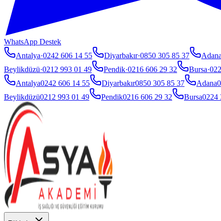
WhatsApp Destek
Antalya
·
0242 606 14 55
Diyarbakır
·
0850 305 85 37
Adan
Beylikdüzü
·
0212 993 01 49
Pendik
·
0216 606 29 32
Bursa
·
022
Antalya
0242 606 14 55
Diyarbakır
0850 305 85 37
Adana
0
Beylikdüzü
0212 993 01 49
Pendik
0216 606 29 32
Bursa
0224 