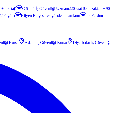
 + 40 staj)
C Sınıfı İş Güvenliği Uzmanı
220 saat (90 uzaktan + 90
 45 örgün)
Hijyen Belgesi
Tek günde tamamlanır
İlk Yardım
nliği Kursu
Adana
İş Güvenliği Kursu
Diyarbakır
İş Güvenliği