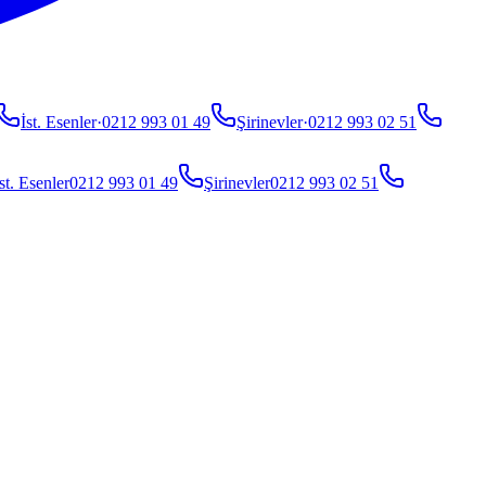
İst. Esenler
·
0212 993 01 49
Şirinevler
·
0212 993 02 51
st. Esenler
0212 993 01 49
Şirinevler
0212 993 02 51