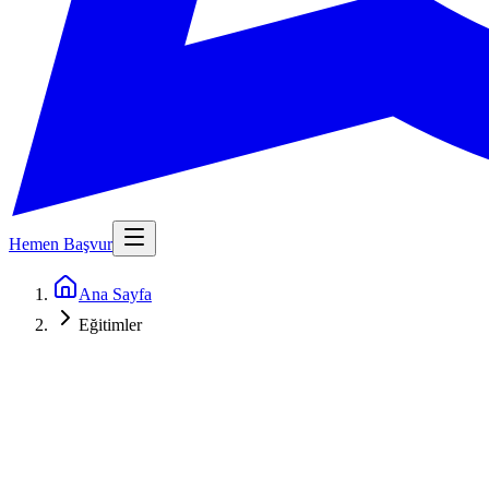
Hemen Başvur
Ana Sayfa
Eğitimler