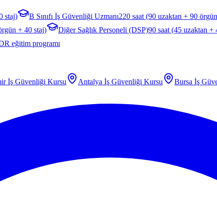
 staj)
B Sınıfı İş Güvenliği Uzmanı
220 saat (90 uzaktan + 90 örgün
örgün + 40 staj)
Diğer Sağlık Personeli (DSP)
90 saat (45 uzaktan +
DR eğitim programı
ir
İş Güvenliği Kursu
Antalya
İş Güvenliği Kursu
Bursa
İş Güve