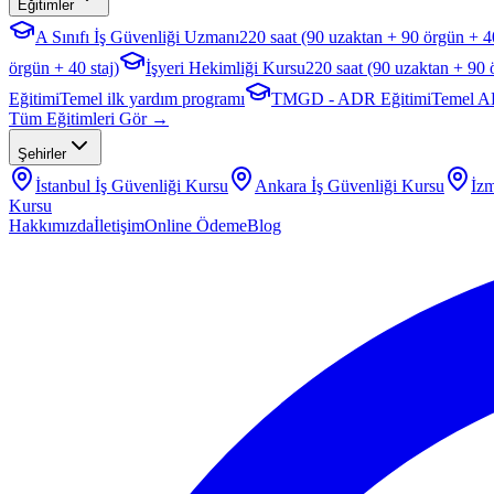
Eğitimler
A Sınıfı İş Güvenliği Uzmanı
220 saat (90 uzaktan + 90 örgün + 40
örgün + 40 staj)
İşyeri Hekimliği Kursu
220 saat (90 uzaktan + 90 
Eğitimi
Temel ilk yardım programı
TMGD - ADR Eğitimi
Temel A
Tüm Eğitimleri Gör →
Şehirler
İstanbul
İş Güvenliği Kursu
Ankara
İş Güvenliği Kursu
İzm
Kursu
Hakkımızda
İletişim
Online Ödeme
Blog