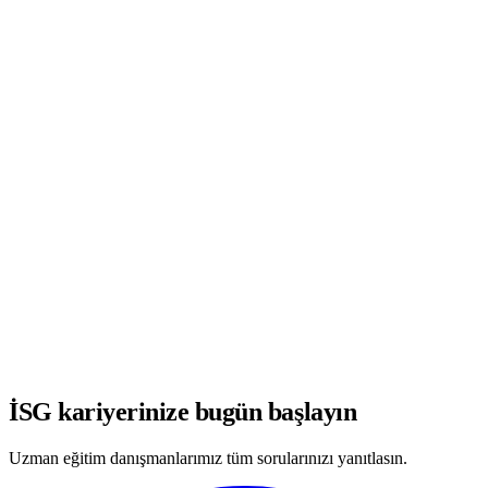
WhatsApp'ta Görüşmeye Başla
İSG kariyerinize bugün başlayın
Uzman eğitim danışmanlarımız tüm sorularınızı yanıtlasın.