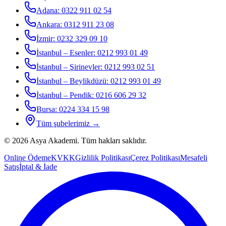
Adana
:
0322 911 02 54
Ankara
:
0312 911 23 08
İzmir
:
0232 329 09 10
İstanbul – Esenler
:
0212 993 01 49
İstanbul – Şirinevler
:
0212 993 02 51
İstanbul – Beylikdüzü
:
0212 993 01 49
İstanbul – Pendik
:
0216 606 29 32
Bursa
:
0224 334 15 98
Tüm şubelerimiz →
©
2026
Asya Akademi
. Tüm hakları saklıdır.
Online Ödeme
KVKK
Gizlilik Politikası
Çerez Politikası
Mesafeli
Satış
İptal & İade