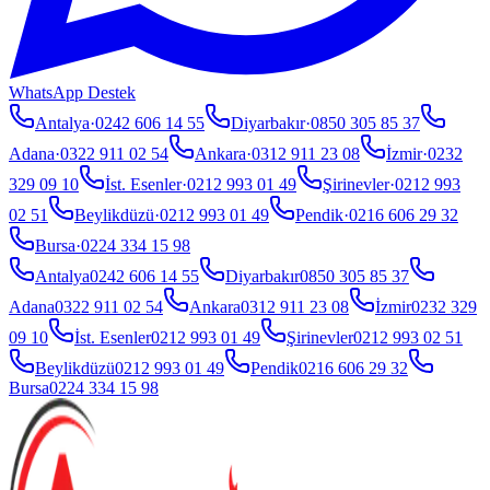
WhatsApp Destek
Antalya
·
0242 606 14 55
Diyarbakır
·
0850 305 85 37
Adana
·
0322 911 02 54
Ankara
·
0312 911 23 08
İzmir
·
0232
329 09 10
İst. Esenler
·
0212 993 01 49
Şirinevler
·
0212 993
02 51
Beylikdüzü
·
0212 993 01 49
Pendik
·
0216 606 29 32
Bursa
·
0224 334 15 98
Antalya
0242 606 14 55
Diyarbakır
0850 305 85 37
Adana
0322 911 02 54
Ankara
0312 911 23 08
İzmir
0232 329
09 10
İst. Esenler
0212 993 01 49
Şirinevler
0212 993 02 51
Beylikdüzü
0212 993 01 49
Pendik
0216 606 29 32
Bursa
0224 334 15 98