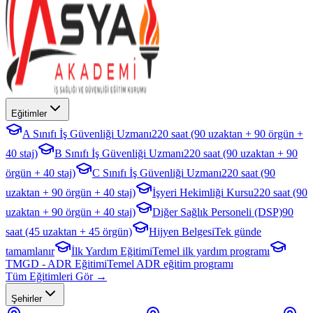
Eğitimler
A Sınıfı İş Güvenliği Uzmanı
220 saat (90 uzaktan + 90 örgün +
40 staj)
B Sınıfı İş Güvenliği Uzmanı
220 saat (90 uzaktan + 90
örgün + 40 staj)
C Sınıfı İş Güvenliği Uzmanı
220 saat (90
uzaktan + 90 örgün + 40 staj)
İşyeri Hekimliği Kursu
220 saat (90
uzaktan + 90 örgün + 40 staj)
Diğer Sağlık Personeli (DSP)
90
saat (45 uzaktan + 45 örgün)
Hijyen Belgesi
Tek günde
tamamlanır
İlk Yardım Eğitimi
Temel ilk yardım programı
TMGD - ADR Eğitimi
Temel ADR eğitim programı
Tüm Eğitimleri Gör →
Şehirler