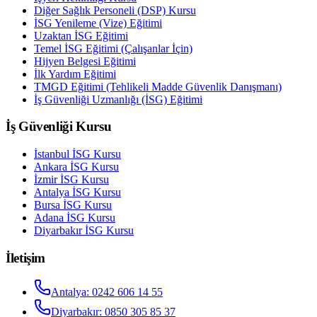
Diğer Sağlık Personeli (DSP) Kursu
İSG Yenileme (Vize) Eğitimi
Uzaktan İSG Eğitimi
Temel İSG Eğitimi (Çalışanlar İçin)
Hijyen Belgesi Eğitimi
İlk Yardım Eğitimi
TMGD Eğitimi (Tehlikeli Madde Güvenlik Danışmanı)
İş Güvenliği Uzmanlığı (İSG) Eğitimi
İş Güvenliği Kursu
İstanbul
İSG Kursu
Ankara
İSG Kursu
İzmir
İSG Kursu
Antalya
İSG Kursu
Bursa
İSG Kursu
Adana
İSG Kursu
Diyarbakır
İSG Kursu
İletişim
Antalya
:
0242 606 14 55
Diyarbakır
:
0850 305 85 37