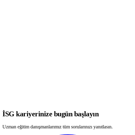
WhatsApp'ta Görüşmeye Başla
İSG kariyerinize bugün başlayın
Uzman eğitim danışmanlarımız tüm sorularınızı yanıtlasın.