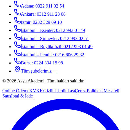
Adana
:
0322 911 02 54
Ankara
:
0312 911 23 08
İzmir
:
0232 329 09 10
İstanbul – Esenler
:
0212 993 01 49
İstanbul – Şirinevler
:
0212 993 02 51
İstanbul – Beylikdüzü
:
0212 993 01 49
İstanbul – Pendik
:
0216 606 29 32
Bursa
:
0224 334 15 98
Tüm şubelerimiz →
©
2026
Asya Akademi
. Tüm hakları saklıdır.
Online Ödeme
KVKK
Gizlilik Politikası
Çerez Politikası
Mesafeli
Satış
İptal & İade