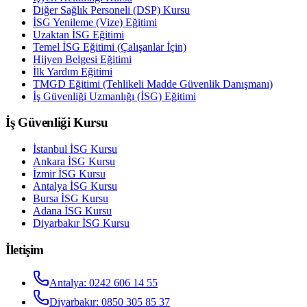
Diğer Sağlık Personeli (DSP) Kursu
İSG Yenileme (Vize) Eğitimi
Uzaktan İSG Eğitimi
Temel İSG Eğitimi (Çalışanlar İçin)
Hijyen Belgesi Eğitimi
İlk Yardım Eğitimi
TMGD Eğitimi (Tehlikeli Madde Güvenlik Danışmanı)
İş Güvenliği Uzmanlığı (İSG) Eğitimi
İş Güvenliği Kursu
İstanbul
İSG Kursu
Ankara
İSG Kursu
İzmir
İSG Kursu
Antalya
İSG Kursu
Bursa
İSG Kursu
Adana
İSG Kursu
Diyarbakır
İSG Kursu
İletişim
Antalya
:
0242 606 14 55
Diyarbakır
:
0850 305 85 37