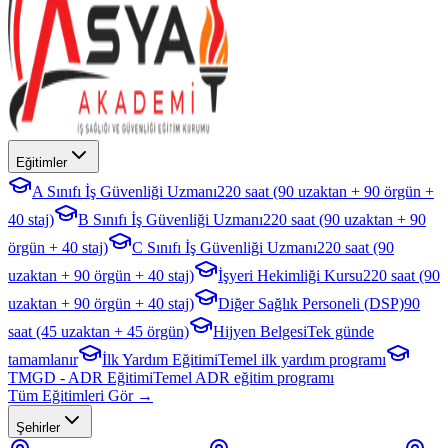
Eğitimler
A Sınıfı İş Güvenliği Uzmanı
220 saat (90 uzaktan + 90 örgün +
40 staj)
B Sınıfı İş Güvenliği Uzmanı
220 saat (90 uzaktan + 90
örgün + 40 staj)
C Sınıfı İş Güvenliği Uzmanı
220 saat (90
uzaktan + 90 örgün + 40 staj)
İşyeri Hekimliği Kursu
220 saat (90
uzaktan + 90 örgün + 40 staj)
Diğer Sağlık Personeli (DSP)
90
saat (45 uzaktan + 45 örgün)
Hijyen Belgesi
Tek günde
tamamlanır
İlk Yardım Eğitimi
Temel ilk yardım programı
TMGD - ADR Eğitimi
Temel ADR eğitim programı
Tüm Eğitimleri Gör →
Şehirler