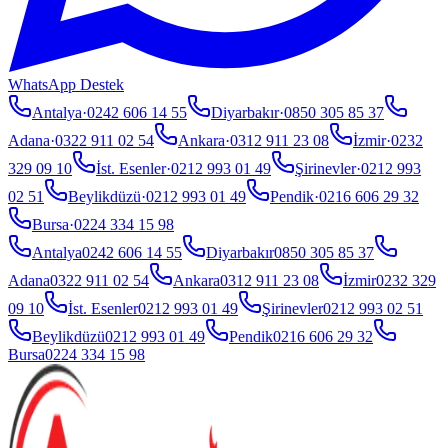
WhatsApp Destek
Antalya
·
0242 606 14 55
Diyarbakır
·
0850 305 85 37
Adana
·
0322 911 02 54
Ankara
·
0312 911 23 08
İzmir
·
0232
329 09 10
İst. Esenler
·
0212 993 01 49
Şirinevler
·
0212 993
02 51
Beylikdüzü
·
0212 993 01 49
Pendik
·
0216 606 29 32
Bursa
·
0224 334 15 98
Antalya
0242 606 14 55
Diyarbakır
0850 305 85 37
Adana
0322 911 02 54
Ankara
0312 911 23 08
İzmir
0232 329
09 10
İst. Esenler
0212 993 01 49
Şirinevler
0212 993 02 51
Beylikdüzü
0212 993 01 49
Pendik
0216 606 29 32
Bursa
0224 334 15 98