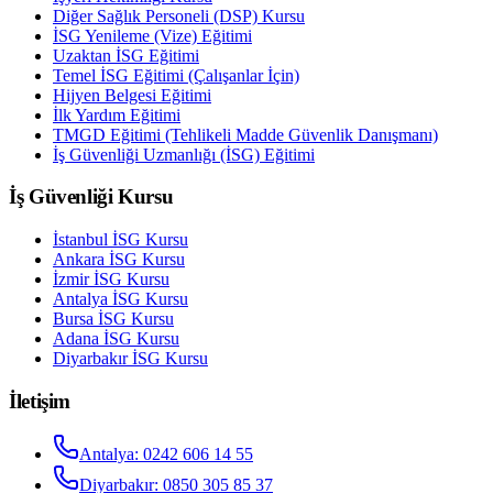
Diğer Sağlık Personeli (DSP) Kursu
İSG Yenileme (Vize) Eğitimi
Uzaktan İSG Eğitimi
Temel İSG Eğitimi (Çalışanlar İçin)
Hijyen Belgesi Eğitimi
İlk Yardım Eğitimi
TMGD Eğitimi (Tehlikeli Madde Güvenlik Danışmanı)
İş Güvenliği Uzmanlığı (İSG) Eğitimi
İş Güvenliği Kursu
İstanbul
İSG Kursu
Ankara
İSG Kursu
İzmir
İSG Kursu
Antalya
İSG Kursu
Bursa
İSG Kursu
Adana
İSG Kursu
Diyarbakır
İSG Kursu
İletişim
Antalya
:
0242 606 14 55
Diyarbakır
:
0850 305 85 37