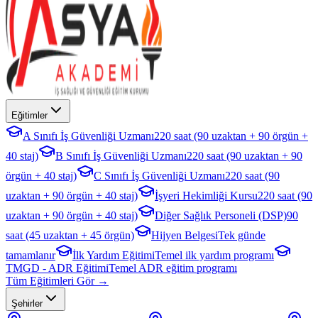
Eğitimler
A Sınıfı İş Güvenliği Uzmanı
220 saat (90 uzaktan + 90 örgün +
40 staj)
B Sınıfı İş Güvenliği Uzmanı
220 saat (90 uzaktan + 90
örgün + 40 staj)
C Sınıfı İş Güvenliği Uzmanı
220 saat (90
uzaktan + 90 örgün + 40 staj)
İşyeri Hekimliği Kursu
220 saat (90
uzaktan + 90 örgün + 40 staj)
Diğer Sağlık Personeli (DSP)
90
saat (45 uzaktan + 45 örgün)
Hijyen Belgesi
Tek günde
tamamlanır
İlk Yardım Eğitimi
Temel ilk yardım programı
TMGD - ADR Eğitimi
Temel ADR eğitim programı
Tüm Eğitimleri Gör →
Şehirler