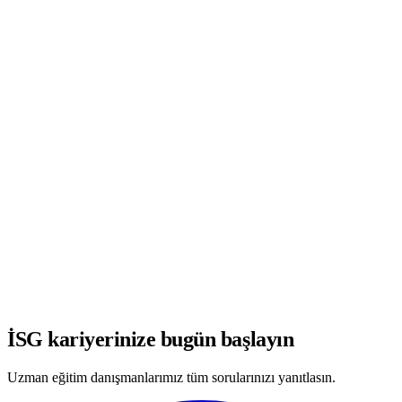
WhatsApp'ta Görüşmeye Başla
İSG kariyerinize bugün başlayın
Uzman eğitim danışmanlarımız tüm sorularınızı yanıtlasın.