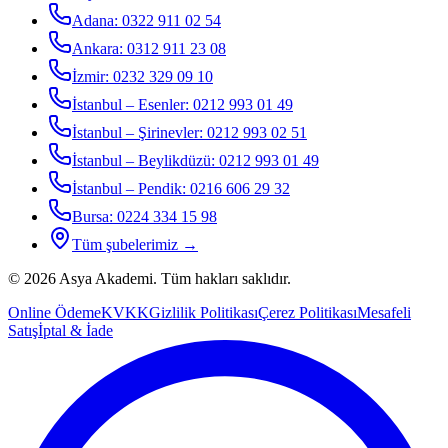
Adana
:
0322 911 02 54
Ankara
:
0312 911 23 08
İzmir
:
0232 329 09 10
İstanbul – Esenler
:
0212 993 01 49
İstanbul – Şirinevler
:
0212 993 02 51
İstanbul – Beylikdüzü
:
0212 993 01 49
İstanbul – Pendik
:
0216 606 29 32
Bursa
:
0224 334 15 98
Tüm şubelerimiz →
©
2026
Asya Akademi
. Tüm hakları saklıdır.
Online Ödeme
KVKK
Gizlilik Politikası
Çerez Politikası
Mesafeli
Satış
İptal & İade