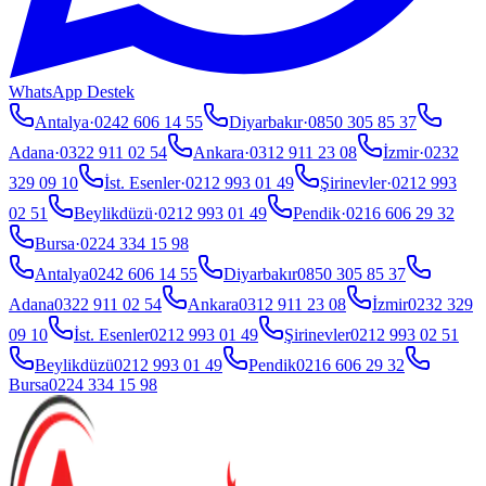
WhatsApp Destek
Antalya
·
0242 606 14 55
Diyarbakır
·
0850 305 85 37
Adana
·
0322 911 02 54
Ankara
·
0312 911 23 08
İzmir
·
0232
329 09 10
İst. Esenler
·
0212 993 01 49
Şirinevler
·
0212 993
02 51
Beylikdüzü
·
0212 993 01 49
Pendik
·
0216 606 29 32
Bursa
·
0224 334 15 98
Antalya
0242 606 14 55
Diyarbakır
0850 305 85 37
Adana
0322 911 02 54
Ankara
0312 911 23 08
İzmir
0232 329
09 10
İst. Esenler
0212 993 01 49
Şirinevler
0212 993 02 51
Beylikdüzü
0212 993 01 49
Pendik
0216 606 29 32
Bursa
0224 334 15 98