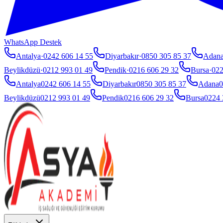
WhatsApp Destek
Antalya
·
0242 606 14 55
Diyarbakır
·
0850 305 85 37
Adan
Beylikdüzü
·
0212 993 01 49
Pendik
·
0216 606 29 32
Bursa
·
022
Antalya
0242 606 14 55
Diyarbakır
0850 305 85 37
Adana
0
Beylikdüzü
0212 993 01 49
Pendik
0216 606 29 32
Bursa
0224 