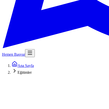
Hemen Başvur
Ana Sayfa
Eğitimler