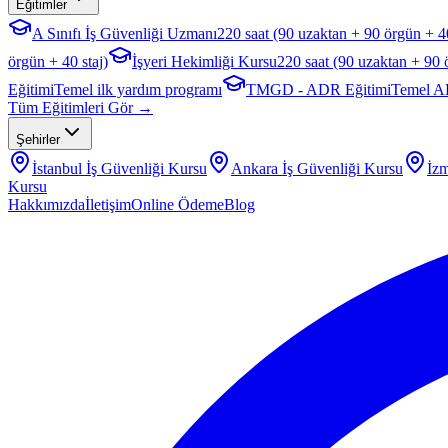
Eğitimler
A Sınıfı İş Güvenliği Uzmanı
220 saat (90 uzaktan + 90 örgün + 40
örgün + 40 staj)
İşyeri Hekimliği Kursu
220 saat (90 uzaktan + 90 
Eğitimi
Temel ilk yardım programı
TMGD - ADR Eğitimi
Temel A
Tüm Eğitimleri Gör →
Şehirler
İstanbul
İş Güvenliği Kursu
Ankara
İş Güvenliği Kursu
İzm
Kursu
Hakkımızda
İletişim
Online Ödeme
Blog