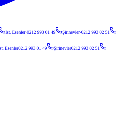
İst. Esenler
·
0212 993 01 49
Şirinevler
·
0212 993 02 51
st. Esenler
0212 993 01 49
Şirinevler
0212 993 02 51