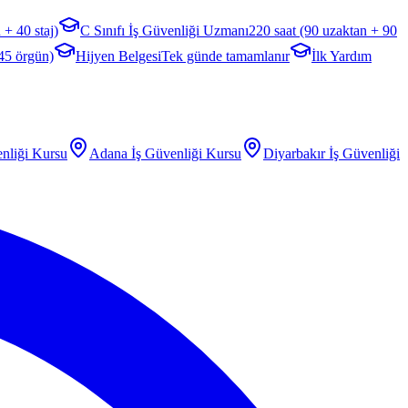
 + 40 staj)
C Sınıfı İş Güvenliği Uzmanı
220 saat (90 uzaktan + 90
 45 örgün)
Hijyen Belgesi
Tek günde tamamlanır
İlk Yardım
nliği Kursu
Adana
İş Güvenliği Kursu
Diyarbakır
İş Güvenliği