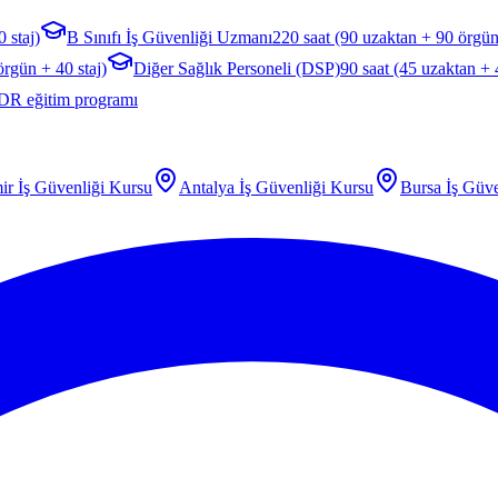
 staj)
B Sınıfı İş Güvenliği Uzmanı
220 saat (90 uzaktan + 90 örgün
örgün + 40 staj)
Diğer Sağlık Personeli (DSP)
90 saat (45 uzaktan +
DR eğitim programı
ir
İş Güvenliği Kursu
Antalya
İş Güvenliği Kursu
Bursa
İş Güve