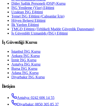
Diğer Sağlık Personeli (DSP) Kursu
İSG Yenileme (Vize) Eğitimi
Uzaktan İSG Eğitimi
Temel İSG Eğitimi (Çalışanlar İçin)
Hijyen Belgesi Eğitimi
İlk Yardım Eğitimi
TMGD Eğitimi (Tehlikeli Madde Güvenlik Danışmanı)
İş Güvenliği Uzmanlığı (İSG) Eğitimi
İş Güvenliği Kursu
İstanbul
İSG Kursu
Ankara
İSG Kursu
İzmir
İSG Kursu
Antalya
İSG Kursu
Bursa
İSG Kursu
Adana
İSG Kursu
Diyarbakır
İSG Kursu
İletişim
Antalya
:
0242 606 14 55
Diyarbakır
:
0850 305 85 37