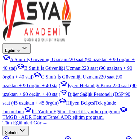
Eğitimler
A Sınıfı İş Güvenliği Uzmanı
220 saat (90 uzaktan + 90 örgün +
40 staj)
B Sınıfı İş Güvenliği Uzmanı
220 saat (90 uzaktan + 90
örgün + 40 staj)
C Sınıfı İş Güvenliği Uzmanı
220 saat (90
uzaktan + 90 örgün + 40 staj)
İşyeri Hekimliği Kursu
220 saat (90
uzaktan + 90 örgün + 40 staj)
Diğer Sağlık Personeli (DSP)
90
saat (45 uzaktan + 45 örgün)
Hijyen Belgesi
Tek günde
tamamlanır
İlk Yardım Eğitimi
Temel ilk yardım programı
TMGD - ADR Eğitimi
Temel ADR eğitim programı
Tüm Eğitimleri Gör →
Şehirler