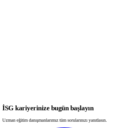
WhatsApp'ta Görüşmeye Başla
İSG kariyerinize bugün başlayın
Uzman eğitim danışmanlarımız tüm sorularınızı yanıtlasın.