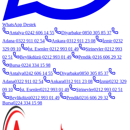
WhatsApp Destek
Antalya
·
0242 606 14 55
Diyarbakır
·
0850 305 85 37
Adana
·
0322 911 02 54
Ankara
·
0312 911 23 08
İzmir
·
0232
329 09 10
İst. Esenler
·
0212 993 01 49
Şirinevler
·
0212 993
02 51
Beylikdüzü
·
0212 993 01 49
Pendik
·
0216 606 29 32
Bursa
·
0224 334 15 98
Antalya
0242 606 14 55
Diyarbakır
0850 305 85 37
Adana
0322 911 02 54
Ankara
0312 911 23 08
İzmir
0232 329
09 10
İst. Esenler
0212 993 01 49
Şirinevler
0212 993 02 51
Beylikdüzü
0212 993 01 49
Pendik
0216 606 29 32
Bursa
0224 334 15 98