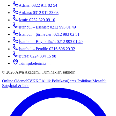
Adana
:
0322 911 02 54
Ankara
:
0312 911 23 08
İzmir
:
0232 329 09 10
İstanbul – Esenler
:
0212 993 01 49
İstanbul – Şirinevler
:
0212 993 02 51
İstanbul – Beylikdüzü
:
0212 993 01 49
İstanbul – Pendik
:
0216 606 29 32
Bursa
:
0224 334 15 98
Tüm şubelerimiz →
©
2026
Asya Akademi
. Tüm hakları saklıdır.
Online Ödeme
KVKK
Gizlilik Politikası
Çerez Politikası
Mesafeli
Satış
İptal & İade