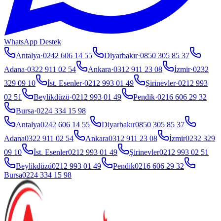
WhatsApp Destek
Antalya
·
0242 606 14 55
Diyarbakır
·
0850 305 85 37
Adana
·
0322 911 02 54
Ankara
·
0312 911 23 08
İzmir
·
0232
329 09 10
İst. Esenler
·
0212 993 01 49
Şirinevler
·
0212 993
02 51
Beylikdüzü
·
0212 993 01 49
Pendik
·
0216 606 29 32
Bursa
·
0224 334 15 98
Antalya
0242 606 14 55
Diyarbakır
0850 305 85 37
Adana
0322 911 02 54
Ankara
0312 911 23 08
İzmir
0232 329
09 10
İst. Esenler
0212 993 01 49
Şirinevler
0212 993 02 51
Beylikdüzü
0212 993 01 49
Pendik
0216 606 29 32
Bursa
0224 334 15 98