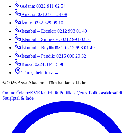
Adana
:
0322 911 02 54
Ankara
:
0312 911 23 08
İzmir
:
0232 329 09 10
İstanbul – Esenler
:
0212 993 01 49
İstanbul – Şirinevler
:
0212 993 02 51
İstanbul – Beylikdüzü
:
0212 993 01 49
İstanbul – Pendik
:
0216 606 29 32
Bursa
:
0224 334 15 98
Tüm şubelerimiz →
©
2026
Asya Akademi
. Tüm hakları saklıdır.
Online Ödeme
KVKK
Gizlilik Politikası
Çerez Politikası
Mesafeli
Satış
İptal & İade