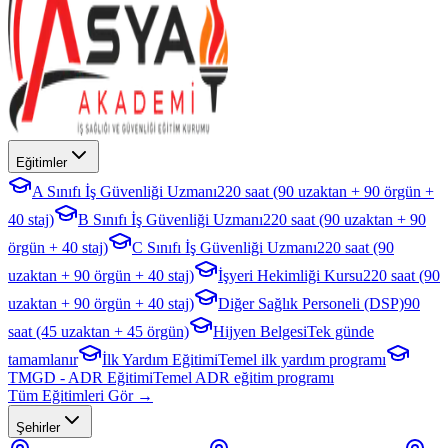
Eğitimler
A Sınıfı İş Güvenliği Uzmanı
220 saat (90 uzaktan + 90 örgün +
40 staj)
B Sınıfı İş Güvenliği Uzmanı
220 saat (90 uzaktan + 90
örgün + 40 staj)
C Sınıfı İş Güvenliği Uzmanı
220 saat (90
uzaktan + 90 örgün + 40 staj)
İşyeri Hekimliği Kursu
220 saat (90
uzaktan + 90 örgün + 40 staj)
Diğer Sağlık Personeli (DSP)
90
saat (45 uzaktan + 45 örgün)
Hijyen Belgesi
Tek günde
tamamlanır
İlk Yardım Eğitimi
Temel ilk yardım programı
TMGD - ADR Eğitimi
Temel ADR eğitim programı
Tüm Eğitimleri Gör →
Şehirler