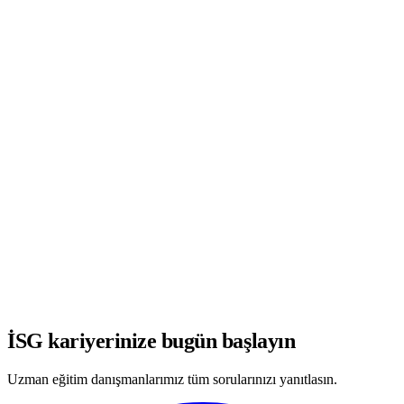
WhatsApp'ta Görüşmeye Başla
İSG kariyerinize bugün başlayın
Uzman eğitim danışmanlarımız tüm sorularınızı yanıtlasın.