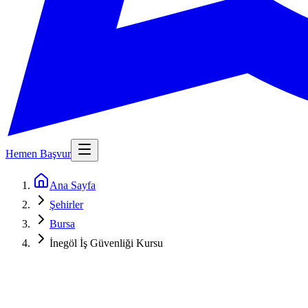
Hemen Başvur
Ana Sayfa
Şehirler
Bursa
İnegöl İş Güvenliği Kursu