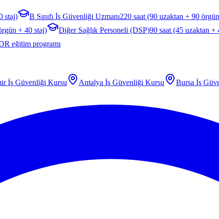
 staj)
B Sınıfı İş Güvenliği Uzmanı
220 saat (90 uzaktan + 90 örgün
örgün + 40 staj)
Diğer Sağlık Personeli (DSP)
90 saat (45 uzaktan +
DR eğitim programı
ir
İş Güvenliği Kursu
Antalya
İş Güvenliği Kursu
Bursa
İş Güve