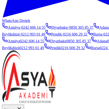
WhatsApp Destek
Antalya
·
0242 606 14 55
Diyarbakır
·
0850 305 85 37
Adan
Beylikdüzü
·
0212 993 01 49
Pendik
·
0216 606 29 32
Bursa
·
022
Antalya
0242 606 14 55
Diyarbakır
0850 305 85 37
Adana
0
Beylikdüzü
0212 993 01 49
Pendik
0216 606 29 32
Bursa
0224 