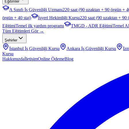
Eğitimler
A Sınıfı İş Güvenliği Uzmanı
220 saat (90 uzaktan + 90 örgün + 40
örgün + 40 staj)
İşyeri Hekimliği Kursu
220 saat (90 uzaktan + 90 
Eğitimi
Temel ilk yardım programı
TMGD - ADR Eğitimi
Temel A
Tüm Eğitimleri Gör →
Şehirler
İstanbul
İş Güvenliği Kursu
Ankara
İş Güvenliği Kursu
İzm
Kursu
Hakkımızda
İletişim
Online Ödeme
Blog