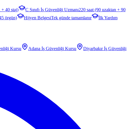
 + 40 staj)
C Sınıfı İş Güvenliği Uzmanı
220 saat (90 uzaktan + 90
 45 örgün)
Hijyen Belgesi
Tek günde tamamlanır
İlk Yardım
nliği Kursu
Adana
İş Güvenliği Kursu
Diyarbakır
İş Güvenliği