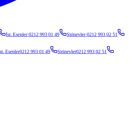
İst. Esenler
·
0212 993 01 49
Şirinevler
·
0212 993 02 51
st. Esenler
0212 993 01 49
Şirinevler
0212 993 02 51