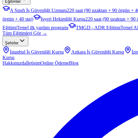
Eğitimler
A Sınıfı İş Güvenliği Uzmanı
220 saat (90 uzaktan + 90 örgün + 40
örgün + 40 staj)
İşyeri Hekimliği Kursu
220 saat (90 uzaktan + 90 
Eğitimi
Temel ilk yardım programı
TMGD - ADR Eğitimi
Temel A
Tüm Eğitimleri Gör →
Şehirler
İstanbul
İş Güvenliği Kursu
Ankara
İş Güvenliği Kursu
İzm
Kursu
Hakkımızda
İletişim
Online Ödeme
Blog