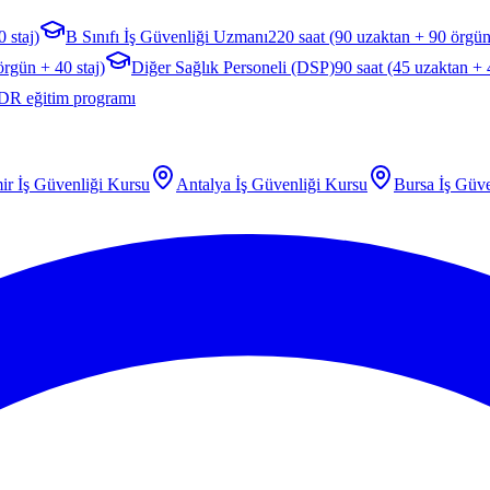
 staj)
B Sınıfı İş Güvenliği Uzmanı
220 saat (90 uzaktan + 90 örgün
örgün + 40 staj)
Diğer Sağlık Personeli (DSP)
90 saat (45 uzaktan +
DR eğitim programı
ir
İş Güvenliği Kursu
Antalya
İş Güvenliği Kursu
Bursa
İş Güve