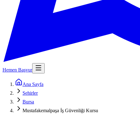
Hemen Başvur
Ana Sayfa
Şehirler
Bursa
Mustafakemalpaşa İş Güvenliği Kursu