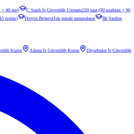
 + 40 staj)
C Sınıfı İş Güvenliği Uzmanı
220 saat (90 uzaktan + 90
 45 örgün)
Hijyen Belgesi
Tek günde tamamlanır
İlk Yardım
nliği Kursu
Adana
İş Güvenliği Kursu
Diyarbakır
İş Güvenliği