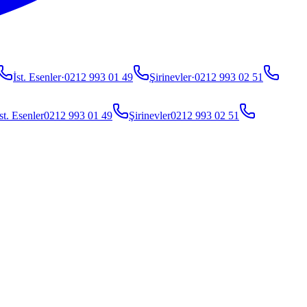
İst. Esenler
·
0212 993 01 49
Şirinevler
·
0212 993 02 51
st. Esenler
0212 993 01 49
Şirinevler
0212 993 02 51