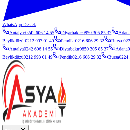
WhatsApp Destek
Antalya
·
0242 606 14 55
Diyarbakır
·
0850 305 85 37
Adan
Beylikdüzü
·
0212 993 01 49
Pendik
·
0216 606 29 32
Bursa
·
022
Antalya
0242 606 14 55
Diyarbakır
0850 305 85 37
Adana
0
Beylikdüzü
0212 993 01 49
Pendik
0216 606 29 32
Bursa
0224 