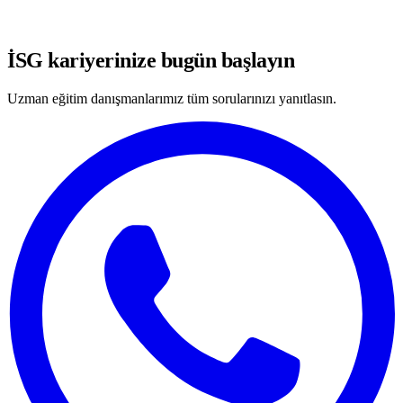
WhatsApp'ta Görüşmeye Başla
İSG kariyerinize bugün başlayın
Uzman eğitim danışmanlarımız tüm sorularınızı yanıtlasın.