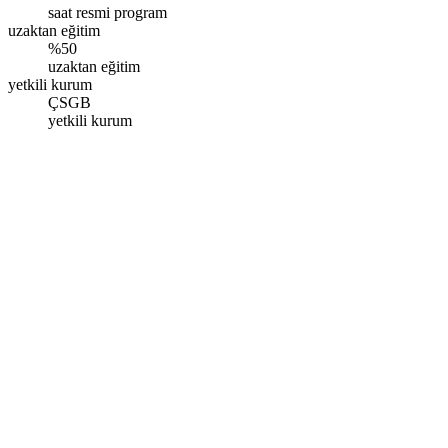
saat resmi program
uzaktan eğitim
%50
uzaktan eğitim
yetkili kurum
ÇSGB
yetkili kurum
Diyarbakır
Fırat Mah. 579. Sokak Bulutbey Rönesans Sitesi D Blok 17/4D,
Kayapınar/Diyarbakır
Pazartesi - Pazar: 09.00 - 17.00