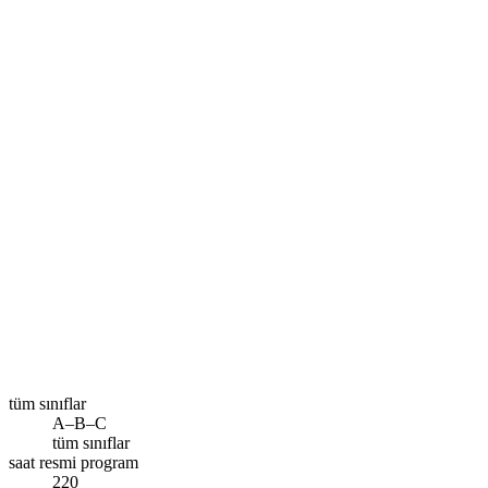
Size en yakın şube
Diyarbakır
Ara
tüm sınıflar
A–B–C
tüm sınıflar
saat resmi program
220