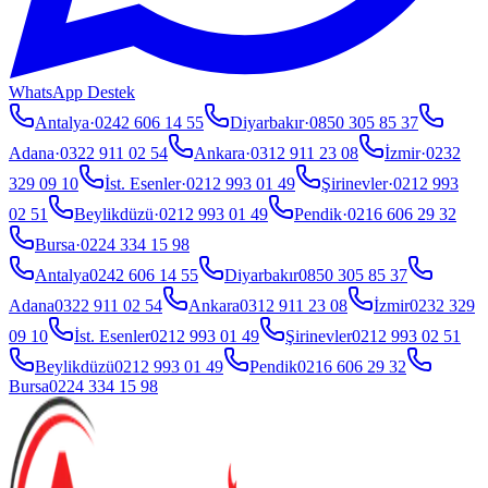
WhatsApp Destek
Antalya
·
0242 606 14 55
Diyarbakır
·
0850 305 85 37
Adana
·
0322 911 02 54
Ankara
·
0312 911 23 08
İzmir
·
0232
329 09 10
İst. Esenler
·
0212 993 01 49
Şirinevler
·
0212 993
02 51
Beylikdüzü
·
0212 993 01 49
Pendik
·
0216 606 29 32
Bursa
·
0224 334 15 98
Antalya
0242 606 14 55
Diyarbakır
0850 305 85 37
Adana
0322 911 02 54
Ankara
0312 911 23 08
İzmir
0232 329
09 10
İst. Esenler
0212 993 01 49
Şirinevler
0212 993 02 51
Beylikdüzü
0212 993 01 49
Pendik
0216 606 29 32
Bursa
0224 334 15 98