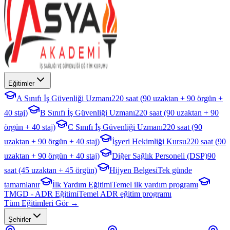
Eğitimler
A Sınıfı İş Güvenliği Uzmanı
220 saat (90 uzaktan + 90 örgün +
40 staj)
B Sınıfı İş Güvenliği Uzmanı
220 saat (90 uzaktan + 90
örgün + 40 staj)
C Sınıfı İş Güvenliği Uzmanı
220 saat (90
uzaktan + 90 örgün + 40 staj)
İşyeri Hekimliği Kursu
220 saat (90
uzaktan + 90 örgün + 40 staj)
Diğer Sağlık Personeli (DSP)
90
saat (45 uzaktan + 45 örgün)
Hijyen Belgesi
Tek günde
tamamlanır
İlk Yardım Eğitimi
Temel ilk yardım programı
TMGD - ADR Eğitimi
Temel ADR eğitim programı
Tüm Eğitimleri Gör →
Şehirler