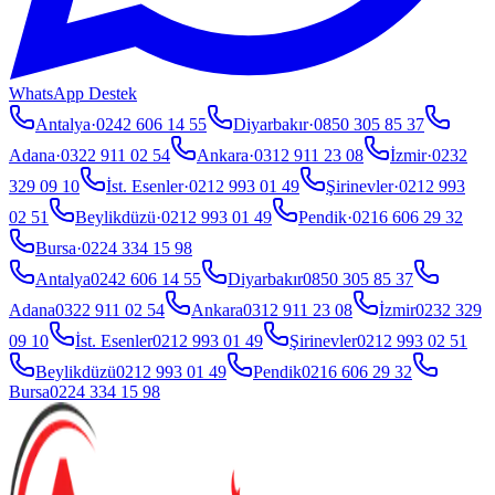
WhatsApp Destek
Antalya
·
0242 606 14 55
Diyarbakır
·
0850 305 85 37
Adana
·
0322 911 02 54
Ankara
·
0312 911 23 08
İzmir
·
0232
329 09 10
İst. Esenler
·
0212 993 01 49
Şirinevler
·
0212 993
02 51
Beylikdüzü
·
0212 993 01 49
Pendik
·
0216 606 29 32
Bursa
·
0224 334 15 98
Antalya
0242 606 14 55
Diyarbakır
0850 305 85 37
Adana
0322 911 02 54
Ankara
0312 911 23 08
İzmir
0232 329
09 10
İst. Esenler
0212 993 01 49
Şirinevler
0212 993 02 51
Beylikdüzü
0212 993 01 49
Pendik
0216 606 29 32
Bursa
0224 334 15 98