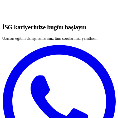
WhatsApp'ta Görüşmeye Başla
İSG kariyerinize bugün başlayın
Uzman eğitim danışmanlarımız tüm sorularınızı yanıtlasın.