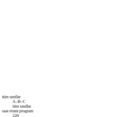
Size en yakın şube
Diyarbakır
Ara
tüm sınıflar
A–B–C
tüm sınıflar
saat resmi program
220