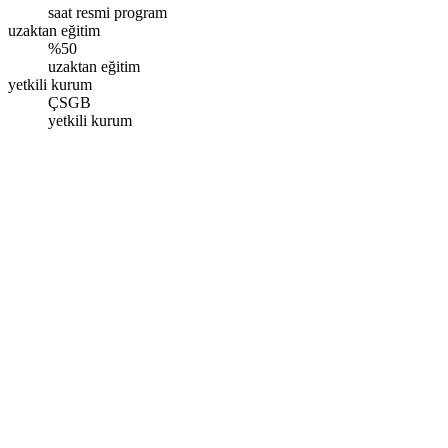
saat resmi program
uzaktan eğitim
%50
uzaktan eğitim
yetkili kurum
ÇSGB
yetkili kurum
Diyarbakır
Fırat Mah. 579. Sokak Bulutbey Rönesans Sitesi D Blok 17/4D,
Kayapınar/Diyarbakır
Pazartesi - Pazar: 09.00 - 17.00