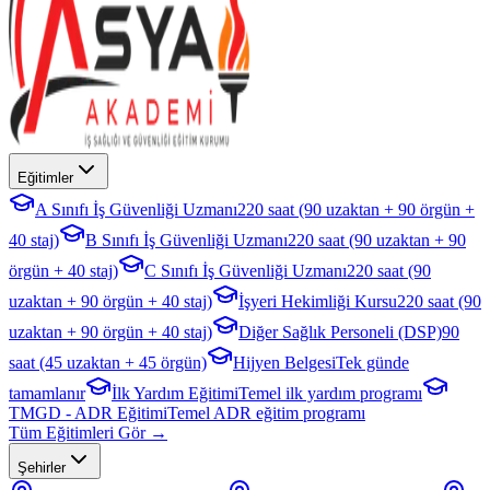
Eğitimler
A Sınıfı İş Güvenliği Uzmanı
220 saat (90 uzaktan + 90 örgün +
40 staj)
B Sınıfı İş Güvenliği Uzmanı
220 saat (90 uzaktan + 90
örgün + 40 staj)
C Sınıfı İş Güvenliği Uzmanı
220 saat (90
uzaktan + 90 örgün + 40 staj)
İşyeri Hekimliği Kursu
220 saat (90
uzaktan + 90 örgün + 40 staj)
Diğer Sağlık Personeli (DSP)
90
saat (45 uzaktan + 45 örgün)
Hijyen Belgesi
Tek günde
tamamlanır
İlk Yardım Eğitimi
Temel ilk yardım programı
TMGD - ADR Eğitimi
Temel ADR eğitim programı
Tüm Eğitimleri Gör →
Şehirler